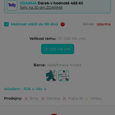
ZDARMA
Dárek v hodnotě
465 Kč
Telly na 30 dní ZDARMA
Možnost vrátit do 90 dnů
157 Kč
zdarma
Velikost rámu:
13" (125-145 cm)
13" (125-145 cm)
Barva:
šedá/tmavě modrá
skladem - 10.8. u Vás
Prodejny:
Brno
Ostrava
Praha 10
Vítkov