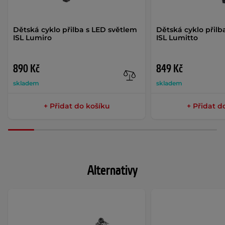
Dětská cyklo přilba s LED světlem
Dětská cyklo přilb
ISL Lumiro
ISL Lumitto
890 Kč
849 Kč
skladem
skladem
+ Přidat do košíku
+ Přidat d
Alternativy