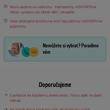
Nová sezóna ve vzduchu - trampolíny inSPORTline
Irbiso vynesou do oblak děti i dospělé
Vaše dostupná posilovna snů! Spouštíme inSPORTline
půjčovnu
Nemůžete si vybrat? Poradíme
vám
Doporučujeme
Cashback ke každému elektrokolu. Tisíce zpět na další
nákup.
Po hlavě: Nový podcast vám dá motivaci cvičit