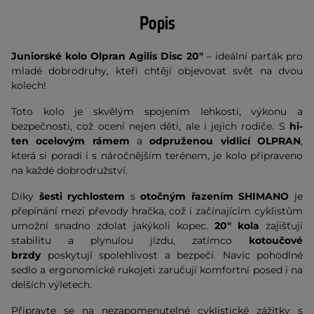
Popis
Juniorské kolo
Olpran Agilis Disc 20"
– ideální parťák pro
mladé dobrodruhy, kteří chtějí objevovat svět na dvou
kolech!
Toto kolo je skvělým spojením lehkosti, výkonu a
bezpečnosti, což ocení nejen děti, ale i jejich rodiče. S
hi-
ten ocelovým rámem
a
odpruženou vidlicí OLPRAN
,
která si poradí i s náročnějším terénem, je kolo připraveno
na každé dobrodružství.
Díky
šesti rychlostem
s
otočným řazením SHIMANO
je
přepínání mezi převody hračka, což i začínajícím cyklistům
umožní snadno zdolat jakýkoli kopec.
20" kola
zajišťují
stabilitu a plynulou jízdu, zatímco
kotoučové
brzdy
poskytují spolehlivost a bezpečí. Navíc pohodlné
sedlo a ergonomické rukojeti zaručují komfortní posed i na
delších výletech.
Připravte se na nezapomenutelné cyklistické zážitky s