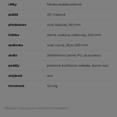
ráfky
hliníkové jednostěnné
pláště
20", trekové
představec
ocel, klasický, 80 mm
řídítka
černá, ocelová, vlaštovky, 520 mm
sedlovka
ocel, rovná, 26,4x 200 mm
sedlo
245x154mm černé, PU, se svorkou
pedály
plastové, kuličkové, odrazky, boron osa
stojánek
ano
hmotnost
12,4 kg
Obrázky mají pouze ilustrativní charakter.