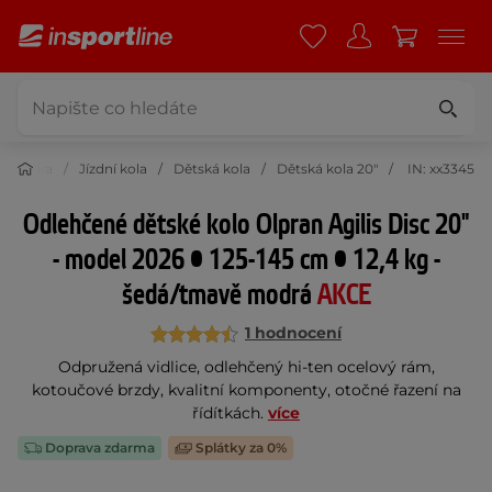
yklistika
Jízdní kola
Dětská kola
Dětská kola 20"
IN: xx3345
Odlehčené dětské kolo Olpran Agilis Disc 20"
- model 2026 • 125-145 cm • 12,4 kg -
šedá/tmavě modrá
AKCE
1 hodnocení
Odpružená vidlice, odlehčený hi-ten ocelový rám,
kotoučové brzdy, kvalitní komponenty, otočné řazení na
řídítkách.
více
Doprava zdarma
Splátky za 0%