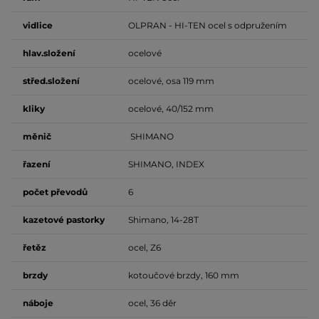
vidlice
OLPRAN - HI-TEN ocel s odpružením
hlav.složení
ocelové
střed.složení
ocelové, osa 119 mm
kliky
ocelové, 40/152 mm
měnič
SHIMANO
řazení
SHIMANO, INDEX
počet
převodů
6
kazetové pastorky
Shimano, 14-28T
řetěz
ocel, Z6
brzdy
kotoučové brzdy, 160 mm
náboje
ocel, 36 děr