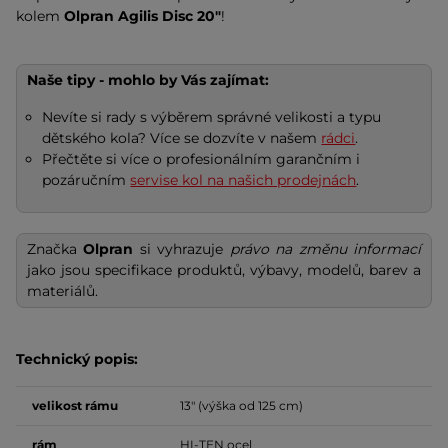
kolem
Olpran Agilis Disc 20"
!
Naše tipy - mohlo by Vás zajímat:
Nevíte si rady s výběrem správné velikosti a typu
dětského kola? Více se dozvíte v našem
rádci
.
Přečtěte si více o profesionálním garančním i
pozáručním
servise kol na našich prodejnách
.
Značka
Olpran
si vyhrazuje
právo na změnu informací
jako jsou specifikace produktů, výbavy, modelů, barev a
materiálů.
Technický popis:
velikost
rámu
13" (výška od 125 cm)
rám
HI-TEN ocel