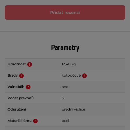
Přidat recenzi
Parametry
Hmotnost
12.40 kg
Brzdy
kotoučové
Volnoběh
ano
Počet převodů
6
Odpružení
přední vidlice
Materiál rámu
ocel