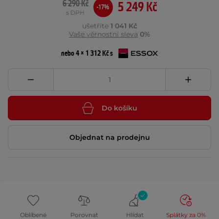
6 290 Kč
5 249 Kč
-17%
s DPH
ušetříte
1 041 Kč
Vaše věrnostní sleva
0%
nebo 4 × 1 312 Kč s
Do košíku
Objednat na prodejnu
Oblíbené
Porovnat
Hlídat
Splátky za 0%