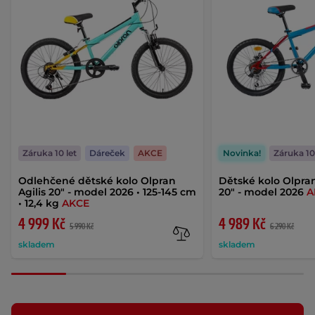
Záruka 10 let
Dáreček
AKCE
Novinka!
Záruka 10
Odlehčené dětské kolo Olpran
Dětské kolo Olpran
Agilis 20" - model 2026 • 125-145 cm
20" - model 2026
A
• 12,4 kg
AKCE
4 999 Kč
4 989 Kč
5 990 Kč
6 290 Kč
skladem
skladem