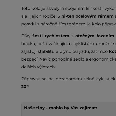
Toto kolo je skvělým spojením lehkosti, výkon
ale i jejich rodiče. S
hi-ten ocelovým rámem
poradí i s náročnějším terénem, je kolo připr
Díky
šesti rychlostem
s
otočným řazením
hračka, což i začínajícím cyklistům umožní 
zajišťují stabilitu a plynulou jízdu, zatímco
ko
bezpečí. Navíc pohodlné sedlo a ergonomické 
delších výletech.
Připravte se na nezapomenutelné cyklistic
20"
!
Naše tipy - mohlo by Vás zajímat: