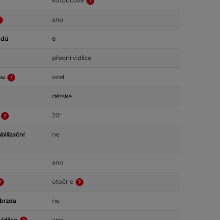
kotoučové
ano
odů
6
přední vidlice
mu
ocel
dětské
20"
bilizační
ne
ano
otočné
 brzda
ne
idlice
ano