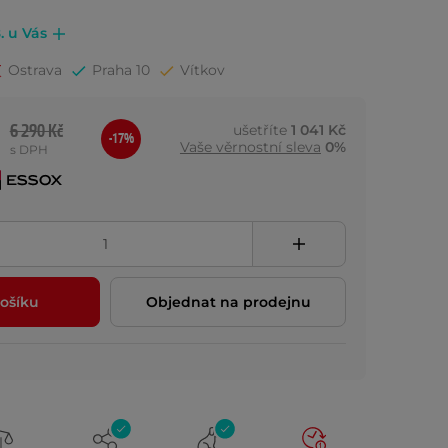
. u Vás
Ostrava
Praha 10
Vítkov
6 290 Kč
ušetříte
1 041 Kč
-17%
Vaše věrnostní sleva
0%
s DPH
ošíku
Objednat na prodejnu