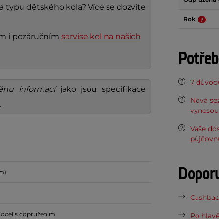
 a typu dětského kola? Více se dozvíte
Rok
ním i pozáručním
servise kol na našich
Potřeb
7 důvodů
ěnu informací
jako jsou specifikace
Nová sez
.
vynesou 
Vaše do
půjčovn
Dopor
cm)
Cashback
ocel s odpružením
Po hlavě