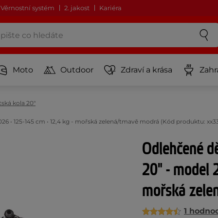
Věrnostní systém
2. jakost
Kariéra
Moto
Outdoor
Zdraví a krása
Zahr
ská kola 20"
026 • 125-145 cm • 12,4 kg - mořská zelená/tmavě modrá (Kód produktu: xx3
Odlehčené dě
20" - model 
mořská zel
1 hodno