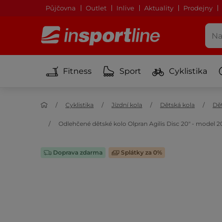
Půjčovna
Outlet
Inlive
Aktuality
Prodejny
Fitness
Sport
Cyklistika
Cyklistika
Jízdní kola
Dětská kola
Dět
Odlehčené dětské kolo Olpran Agilis Disc 20" - model 2
Doprava zdarma
Splátky za 0%