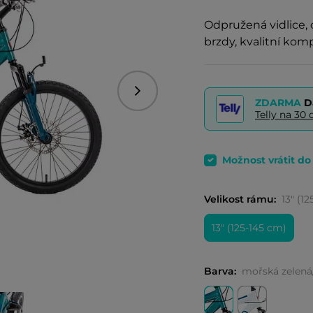
Odpružená vidlice,
brzdy, kvalitní kom
Následující
ZDARMA
D
Telly na 3
Možnost vrátit d
Velikost rámu:
13" (1
13" (125-145 cm)
Barva:
mořská zelen