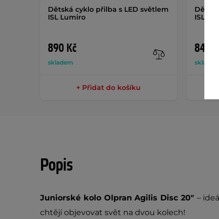
Dětská cyklo přilba s LED světlem
Dětská
ISL Lumiro
ISL Lu
890 Kč
849 K
skladem
sklade
+ Přidat do košíku
Popis
Juniorské kolo
Olpran Agilis Disc 20"
– ide
chtějí objevovat svět na dvou kolech!