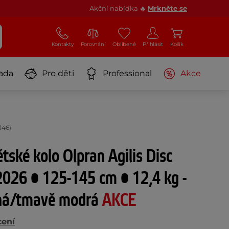
Akční nabídka 🔥
Mrkněte se
Kontakty
Porovnání
Oblíbené
Přihlásit
Košík
ada
Pro děti
Professional
Akce
346)
tské kolo Olpran Agilis Disc
2026 • 125-145 cm • 12,4 kg -
ená/tmavě modrá
AKCE
cení