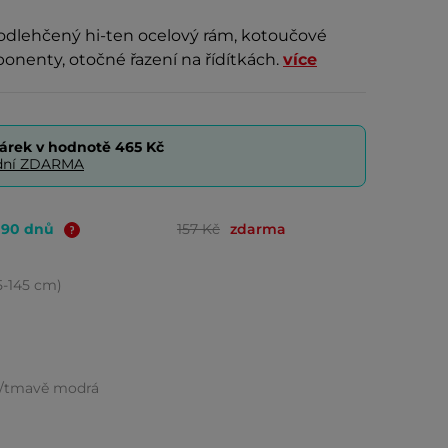
 odlehčený hi-ten ocelový rám, kotoučové
ponenty, otočné řazení na řídítkách.
více
árek v hodnotě
465 Kč
0 dní ZDARMA
o 90 dnů
157 Kč
zdarma
25-145 cm)
á/tmavě modrá