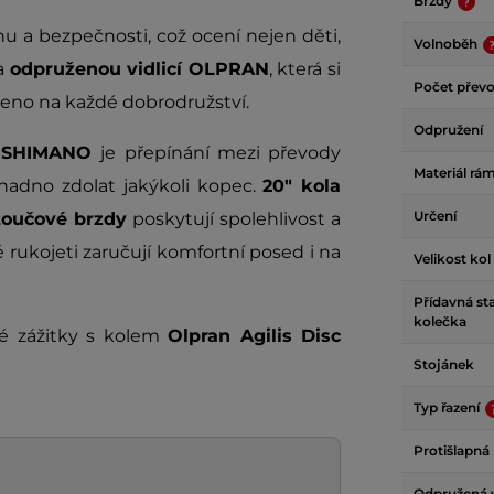
Brzdy
u a bezpečnosti, což ocení nejen děti,
Volnoběh
a
odpruženou vidlicí OLPRAN
, která si
Počet přev
aveno na každé dobrodružství.
Odpružení
 SHIMANO
je přepínání mezi převody
Materiál rá
snadno zdolat jakýkoli kopec.
20" kola
Určení
toučové brzdy
poskytují spolehlivost a
rukojeti zaručují komfortní posed i na
Velikost kol
Přídavná sta
kolečka
ké zážitky s kolem
Olpran Agilis Disc
Stojánek
Typ řazení
Protišlapná
Odpružená v