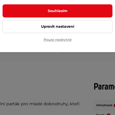
 cyklo přilba s LED světlem
Akumulátorová pumpa
mitto
inSPORTline Gaberila s
Souhlasím
powerbankou a LED světl
AKCE
č
789 Kč
999 Kč
Upravit nastavení
m
skladem
Pouze nezbytné
+ Přidat do košíku
+ Přidat do košíku
Param
ální parťák pro mladé dobrodruhy, kteří
Hmotnost