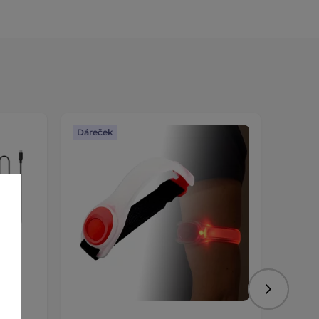
Dáreček
Dáreč
Následujíc