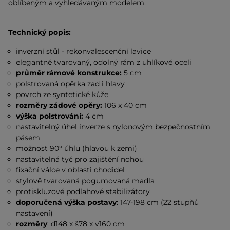
oblíbeným a vyhledávaným modelem.
Technický popis:
inverzní stůl - rekonvalescenční lavice
elegantně tvarovaný, odolný rám z uhlíkové oceli
průměr rámové konstrukce:
5 cm
polstrovaná opěrka zad i hlavy
povrch ze syntetické kůže
rozměry zádové opěry:
106 x 40 cm
výška polstrování:
4 cm
nastavitelný úhel inverze s nylonovým bezpečnostním
pásem
možnost 90° úhlu (hlavou k zemi)
nastavitelná tyč pro zajištění nohou
fixační válce v oblasti chodidel
stylově tvarovaná pogumovaná madla
protiskluzové podlahové stabilizátory
doporučená výška postavy
: 147-198 cm (22 stupňů
nastavení)
rozměry
: d148 x š78 x v160 cm