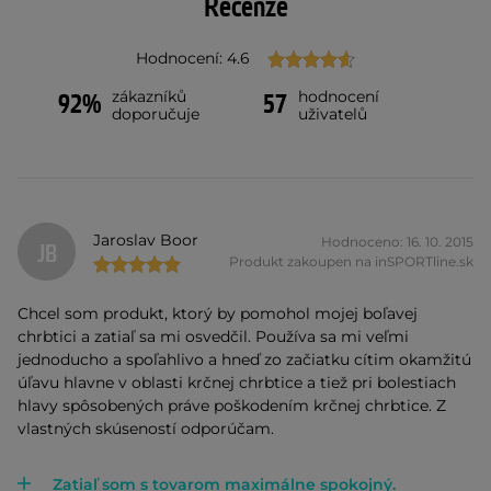
Recenze
Hodnocení: 4.6
zákazníků
hodnocení
92%
57
doporučuje
uživatelů
Jaroslav Boor
Hodnoceno: 16. 10. 2015
JB
Produkt zakoupen na inSPORTline.sk
Chcel som produkt, ktorý by pomohol mojej boľavej
chrbtici a zatiaľ sa mi osvedčil. Používa sa mi veľmi
jednoducho a spoľahlivo a hneď zo začiatku cítim okamžitú
úľavu hlavne v oblasti krčnej chrbtice a tiež pri bolestiach
hlavy spôsobených práve poškodením krčnej chrbtice. Z
vlastných skúseností odporúčam.
Zatiaľ som s tovarom maximálne spokojný.