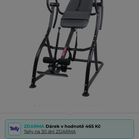
ZDARMA
Dárek v hodnotě
465 Kč
Telly na 30 dní ZDARMA