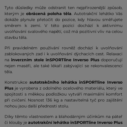
Tyto důsledky může odstranit ten nejpřirozenější způsob,
kterým je
obrácená poloha těla
. Autotrakční lehátko Vás
dokáže plynule přetočit do pozice, kdy hlavou směřujete
směrem k zemi. V této pozici dochází k aktivnímu
uvolňování svalového napětí, což má pozitivní vliv na celou
stavbu těla.
Při pravidelném používání rovněž dochází k uvolňování
zablokovaných zad i k uvolňování dýchacích cest. Relaxaci
na
inverzním stole inSPORTline Inverso Plus
doporučují
nejen maséři, ale také lékaři zabývající se rekonvalescencí
těla.
Konstrukce
autotrakčního lehátka inSPORTline Inverso
Plus
je vyrobena z odolného ocelového materiálu, který ve
spojitosti s měkkou podložkou vytváří maximální komfort
při cvičení. Nosnost 136 kg a nastavitelná tyč pro zajištění
nohou jsou další přednosti stolu.
Díky těmto vlastnostem a blahodárným účinkům na páteř
či klouby je
autotrakční lehátko inSPORTline Inverso
Plus