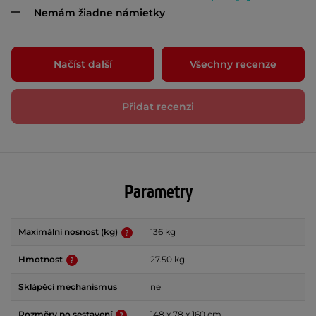
Nemám žiadne námietky
Načíst další
Všechny recenze
Přidat recenzi
Parametry
Maximální nosnost (kg)
136 kg
Hmotnost
27.50 kg
Sklápěcí mechanismus
ne
Rozměry po sestavení
148 x 78 x 160 cm