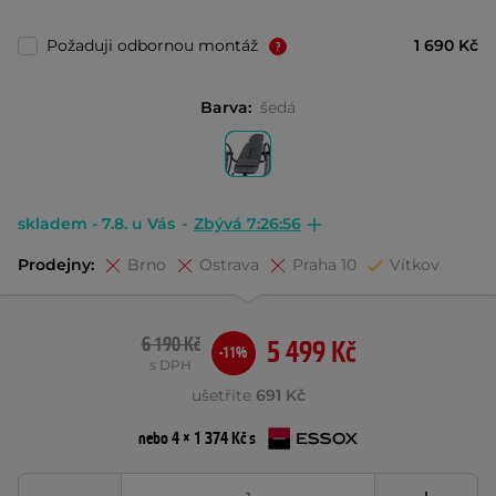
Požaduji odbornou montáž
1 690 Kč
Barva:
šedá
skladem - 7.8. u Vás
-
Zbývá 7:26:55
Prodejny:
Brno
Ostrava
Praha 10
Vítkov
6 190 Kč
5 499 Kč
-11%
s DPH
ušetříte
691 Kč
nebo 4 × 1 374 Kč s