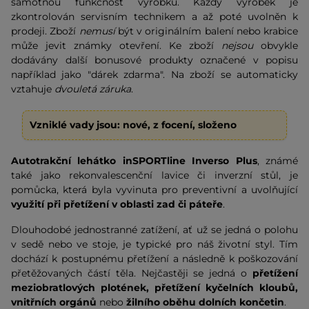
samotnou funkčnost výrobku. Každý výrobek je
zkontrolován servisním technikem a až poté uvolněn k
prodeji. Zboží
nemusí
být v originálním balení nebo krabice
může jevit známky otevření. Ke zboží
nejsou
obvykle
dodávány další bonusové produkty označené v popisu
například jako "dárek zdarma". Na zboží se automaticky
vztahuje
dvouletá záruka
.
Vzniklé vady jsou: nové, z focení, složeno
Autotrakční lehátko inSPORTline Inverso
Plus
, známé
také jako rekonvalescenční lavice či inverzní stůl, je
pomůcka, která byla vyvinuta pro preventivní a uvolňující
využití při přetížení v oblasti zad či páteře
.
Dlouhodobé jednostranné zatížení, ať už se jedná o polohu
v sedě nebo ve stoje, je typické pro náš životní styl. Tím
dochází k postupnému přetížení a následně k poškozování
přetěžovaných částí těla. Nejčastěji se jedná o
přetížení
meziobratlových plotének, přetížení kyčelních kloubů,
vnitřních orgánů
nebo
žilního oběhu dolních končetin
.