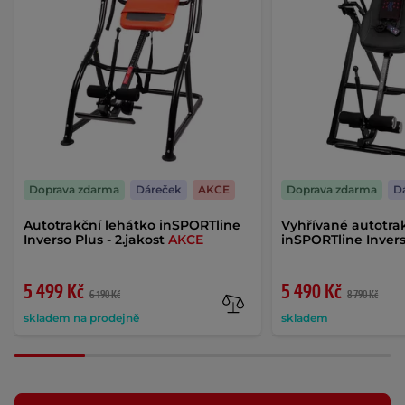
Doprava zdarma
Dáreček
AKCE
Doprava zdarma
D
Autotrakční lehátko inSPORTline
Vyhřívané autotra
Inverso Plus - 2.jakost
AKCE
inSPORTline Inver
5 499 Kč
5 490 Kč
6 190 Kč
8 790 Kč
skladem na prodejně
skladem