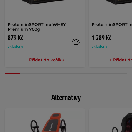
Protein inSPORTline WHEY
Protein inSPORTli
Premium 700g
879 Kč
1 289 Kč
skladem
skladem
+ Přidat do košíku
+ Přidat d
Alternativy