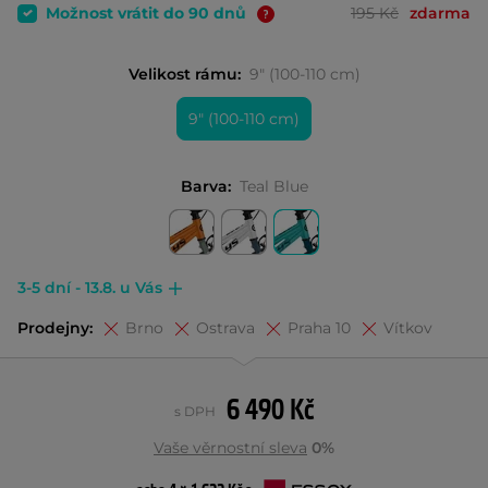
Možnost vrátit do 90 dnů
195 Kč
zdarma
Velikost rámu:
9" (100-110 cm)
9" (100-110 cm)
Barva:
Teal Blue
3-5 dní - 13.8. u Vás
Prodejny:
Brno
Ostrava
Praha 10
Vítkov
6 490 Kč
s DPH
Vaše věrnostní sleva
0%