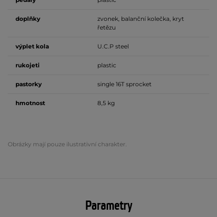
doplňky
zvonek, balanční kolečka, kryt
řetězu
výplet kola
U.C.P steel
rukojeti
plastic
pastorky
single 16T sprocket
hmotnost
8,5 kg
Obrázky mají pouze ilustrativní charakter.
Parametry