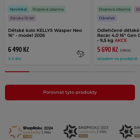
Novinka!
Doprava zdarma
Doprava zdarma
Zá
Záruka 10 let
Dáreček
Dětské kolo KELLYS Wasper Neo
Odlehčené dětské 
16" - model 2026
Racer 4.0 16" Gen 
• 9,5 kg
AKCE
6 490 Kč
5 690 Kč
5 990 Kč
3-5 dní
skladem na prodejně
Porovnat tyto produkty