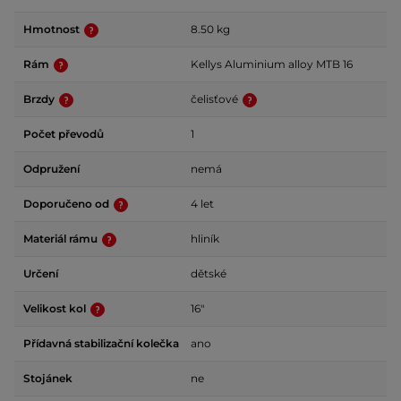
Hmotnost
8.50 kg
Rám
Kellys Aluminium alloy MTB 16
Brzdy
čelisťové
Počet převodů
1
Odpružení
nemá
Doporučeno od
4 let
Materiál rámu
hliník
Určení
dětské
Velikost kol
16"
Přídavná stabilizační kolečka
ano
Stojánek
ne