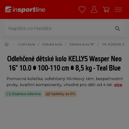
listika
Jízdní kola
Dětská kola
Dětská kola 16"
IN: K26026-3
Odlehčené dětské kolo KELLYS Wasper Neo
16" 10.0 • 100-110 cm • 8,5 kg - Teal Blue
Pomocná kolečka, odlehčený hliníkový rám, bezpečnostní
prvky, kvalitní komponenty, vhodné pro děti od 4 let.
více
Doprava zdarma
Splátky za 0%