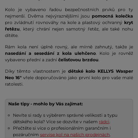
Kolo je vybaveno řadou bezpečnostních prvků pro ty
nejmenší. Dvěma nejvýraznějšími jsou
pomocná kolečka
pro zvládnutí rovnováhy na kole a plastový ochranný
kryt
řetězu
, který chrání nejen samotný řetěz, ale také nohu
dítěte.
Rám kola není úplně rovný, ale mírně zahnutý, takže je
nasedání a sesedání z kola ulehčeno
. Kolo je rovněž
vybaveno přední a zadní
čelisťovou brzdou
.
Díky těmto vlastnostem je
dětské kolo KELLYS
Wasper
Neo 16"
vřele doporučováno jako první kolo pro vaše malé
ratolesti.
Naše tipy - mohlo by Vás zajímat:
Nevíte si rady s výběrem správné velikosti a typu
dětského kola? Více se dozvíte v našem
rádci
.
Přečtěte si více o profesionálním garančním i
pozáručním
servise kol na našich prodejnách
.