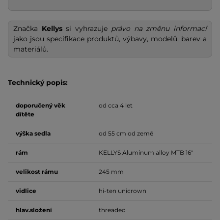
Značka
Kellys
si vyhrazuje
právo na změnu informací
jako jsou specifikace produktů, výbavy, modelů, barev a
materiálů.
Technický popis:
doporučený věk
od cca 4 let
dítěte
výška sedla
od 55 cm od země
rám
KELLYS Aluminum alloy MTB 16"
velikost
rámu
245 mm
vidlice
hi-ten unicrown
hlav.složení
threaded