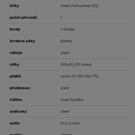
kliky
steel chainwheel (32)
počet
převodů
1
brzdy
V-brake
brzdové
páky
plastic
náboje
steel
ráfky
305x20 (20 holes)
pláště
nylon 47-305 (16x1.75)
představec
steel
řídítka
steel RiseBar
sedlovka
steel
sedlo
KLS Junior
pedály
plastic