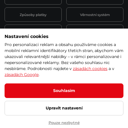
Způsoby platby
Věrnostní systém
Montáž a servis
Reklamace a záruka
Nastavení cookies
Pro personalizaci reklam a obsahu používáme cookies a
Půjčovna
Kariéra
mobilní reklamní identifikátory třetích stran, abychom vám
obchodní podmínky
ukazovali relevantnější nabídky – v rámci personalizované i
nepersonalizované reklamy. Bez vašeho souhlasu nic
nesbíráme. Podrobnosti najdete v
zásadách cookies
a v
zásadách Google
.
© 2026 SEVEN SPORT s.r.o Všechna práva vyhrazena
Podle zákona o evidenci tržeb je prodávající povinen vystavit
Souhlasím
kupujícímu účtenku.
Zároveň je povinen zaevidovat přijatou tržbu u správce daně online; v
případě technického výpadku pak nejpozději do 48 hodin.
Upravit nastavení
Ochrana osobních údajů
Nastavení cookies
Vnitřní oznamovací
systém
Prohlášení přístupnosti
Pouze nezbytné