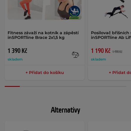
Fitness závaží na kotník a zápěstí
Posilovač břišních
inSPORTline Brace 2x1,5 kg
inSPORTline Ab Li
1 390 Kč
1 190 Kč
1 490 Kč
skladem
skladem
+ Přidat do košíku
+ Přidat d
Alternativy