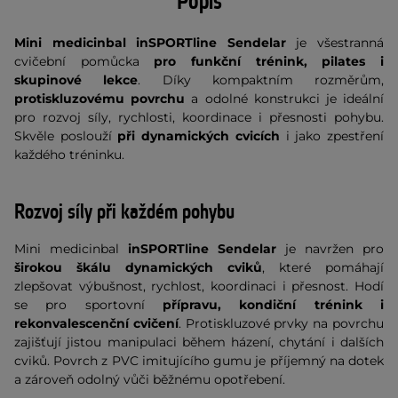
Popis
Mini medicinbal inSPORTline Sendelar
je
všestranná
cvičební pomůcka
pro funkční trénink, pilates i
skupinové lekce
. Díky kompaktním rozměrům,
protiskluzovému povrchu
a odolné konstrukci je ideální
pro rozvoj síly, rychlosti, koordinace i přesnosti pohybu.
Skvěle poslouží
při dynamických cvicích
i jako zpestření
každého tréninku.
Rozvoj síly při každém pohybu
Mini medicinbal
inSPORTline Sendelar
je navržen pro
širokou škálu dynamických cviků
, které pomáhají
zlepšovat výbušnost, rychlost, koordinaci i přesnost. Hodí
se pro sportovní
přípravu, kondiční trénink i
rekonvalescenční cvičení
. Protiskluzové prvky na povrchu
zajišťují jistou manipulaci během házení, chytání i dalších
cviků. Povrch z PVC imitujícího gumu je příjemný na dotek
a zároveň odolný vůči běžnému opotřebení.