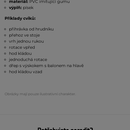
materiál:
PVC imitující gumu
výplň:
písek
Příklady cviků:
přihrávka od hrudníku
přehoz ve stoje
vrh jednou rukou
rotace vpřed
hod kládou
jednoduchá rotace
dřep s výskokem s balonem na hlavě
hod kládou vzad
Obrázky mají pouze ilustrativní charakter.