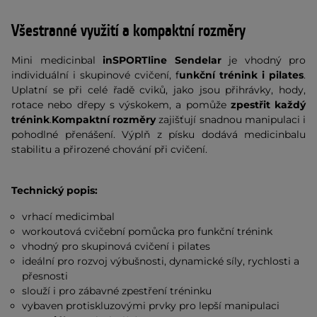
Všestranné využití a kompaktní rozměry
Mini medicinbal
inSPORTline Sendelar
je vhodný pro
individuální i skupinové cvičení, f
unkční trénink i pilates
.
Uplatní se při celé řadě cviků, jako jsou přihrávky, hody,
rotace nebo dřepy s výskokem, a pomůže
zpestřit každý
trénink
.
Kompaktní rozměry
zajišťují snadnou manipulaci i
pohodlné přenášení. Výplň z písku dodává medicinbalu
stabilitu a přirozené chování při cvičení.
Technický popis:
vrhací medicimbal
workoutová cvičební pomůcka pro funkční trénink
vhodný pro skupinová cvičení i pilates
ideální pro rozvoj výbušnosti, dynamické síly, rychlosti a
přesnosti
slouží i pro zábavné zpestření tréninku
vybaven protiskluzovými prvky pro lepší manipulaci