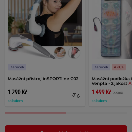
Dáreček
Dáreček
AKCE
Masážní přístroj inSPORTline C02
Masážní podložka 
Venpta - 2.jakost
A
1 290 Kč
1 499 Kč
2 290 Kč
skladem
skladem