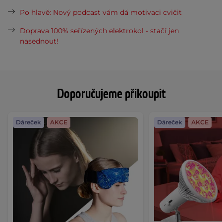
Po hlavě: Nový podcast vám dá motivaci cvičit
Doprava 100% seřízených elektrokol - stačí jen
nasednout!
Doporučujeme přikoupit
Dáreček
AKCE
Dáreček
AKCE