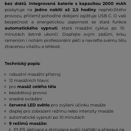
bez drátů
.
Integrovaná baterie s kapacitou 2000 mAh
poskytuje na
jedno nabití až 2,5 hodiny
nepřetržitého
provozu, přičemž pohodlné dobíjení zajišťuje USB-C. O vaši
bezpečnost a energetickou úspornost se stará funkce
automatického vypnutí
, která masážní cyklus po 10
minutách šetrně ukončí. Dopřejte svým zádům, krku,
ramenům i nohám profesionální péči a navraťte svému tělu
ztracenou vitalitu a lehkost.
Technický popis:
robustní masážní přístroj
12 masážních hlavic
pro
masáž celého těla
bezdrátový provoz
snadné ovládání
červené LED světlo
pro zvýšení účinku masáže
displej pro zobrazení režimu nebo intenzity masáže
automatické vypnutí po 10 minutách
9 režimů masáže:
P1-P3: aktivace a stimulace svalů (zahřátí a příprava na