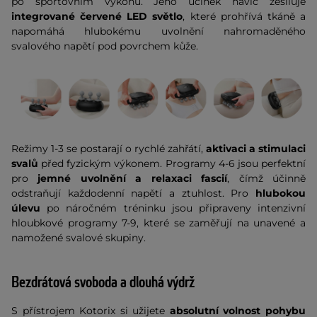
po sportovním výkonu. Jeho účinek navíc zesiluje
integrované červené LED světlo
, které prohřívá tkáně a
napomáhá hlubokému uvolnění nahromaděného
svalového napětí pod povrchem kůže.
Režimy 1-3 se postarají o rychlé zahřátí,
aktivaci a stimulaci
svalů
před fyzickým výkonem. Programy 4-6 jsou perfektní
pro
jemné uvolnění a relaxaci fascií
, čímž účinně
odstraňují každodenní napětí a ztuhlost. Pro
hlubokou
úlevu
po náročném tréninku jsou připraveny intenzivní
hloubkové programy 7-9, které se zaměřují na unavené a
namožené svalové skupiny.
Bezdrátová svoboda a dlouhá výdrž
S přístrojem Kotorix si užijete
absolutní volnost pohybu