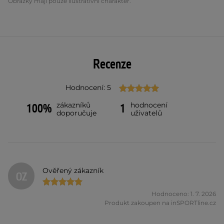
Obrázky mají pouze ilustrativní charakter.
Recenze
Hodnocení: 5
zákazníků
hodnocení
100%
1
doporučuje
uživatelů
Ověřený zákazník
OZ
Hodnoceno: 1. 7. 2026
Produkt zakoupen na inSPORTline.cz