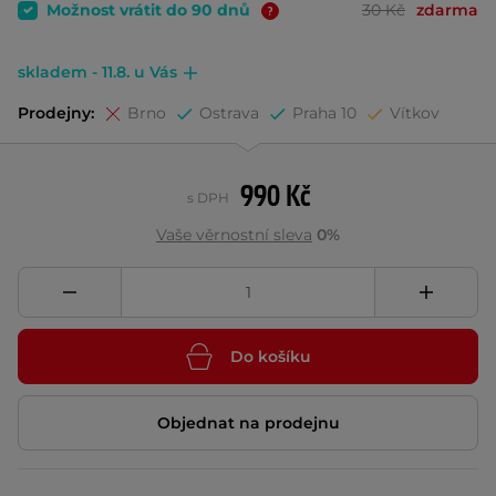
Možnost vrátit do 90 dnů
30 Kč
zdarma
skladem - 11.8. u Vás
Prodejny:
Brno
Ostrava
Praha 10
Vítkov
990 Kč
s DPH
Vaše věrnostní sleva
0%
Do košíku
Objednat na prodejnu