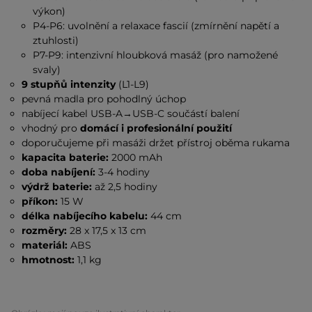
výkon)
P4-P6: uvolnění a relaxace fascií (zmírnění napětí a
ztuhlosti)
P7-P9: intenzivní hloubková masáž (pro namožené
svaly)
9 stupňů intenzity
(L1-L9)
pevná madla pro pohodlný úchop
nabíjecí kabel USB-A→USB-C součástí balení
vhodný pro
domácí i profesionální použití
doporučujeme při masáži držet přístroj oběma rukama
kapacita baterie:
2000 mAh
doba nabíjení:
3-4 hodiny
výdrž baterie:
až 2,5 hodiny
příkon:
15 W
délka nabíjecího kabelu:
44 cm
rozměry:
28 x 17,5 x 13 cm
materiál:
ABS
hmotnost:
1,1 kg