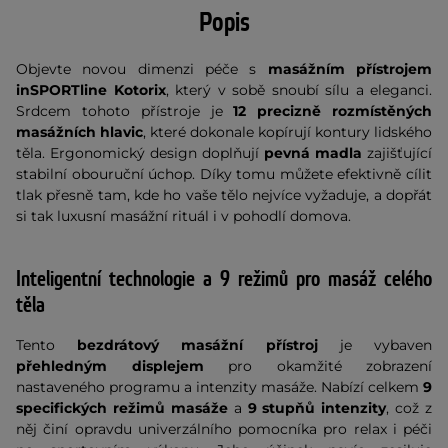
Popis
Objevte novou dimenzi péče s
masážním přístrojem
inSPORTline Kotorix
, který v sobě snoubí sílu a eleganci.
Srdcem tohoto přístroje je
12 precizně rozmístěných
masážních hlavic
, které dokonale kopírují kontury lidského
těla. Ergonomický design doplňují
pevná madla
zajišťující
stabilní obouruční úchop. Díky tomu můžete efektivně cílit
tlak přesně tam, kde ho vaše tělo nejvíce vyžaduje, a dopřát
si tak luxusní masážní rituál i v pohodlí domova.
Inteligentní technologie a 9 režimů pro masáž celého
těla
Tento
bezdrátový masážní přístroj
je vybaven
přehledným displejem
pro okamžité zobrazení
nastaveného programu a intenzity masáže. Nabízí celkem
9
specifických režimů masáže
a
9 stupňů intenzity
, což z
něj činí opravdu univerzálního pomocníka pro relax i péči