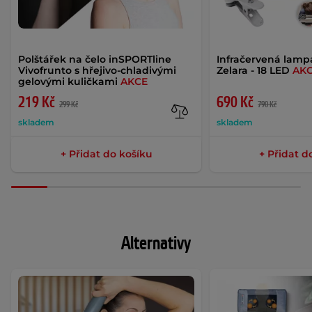
Polštářek na čelo inSPORTline
Infračervená lamp
Vivofrunto s hřejivo-chladivými
Zelara - 18 LED
AK
gelovými kuličkami
AKCE
219 Kč
690 Kč
299 Kč
790 Kč
skladem
skladem
+ Přidat do košíku
+ Přidat d
Alternativy