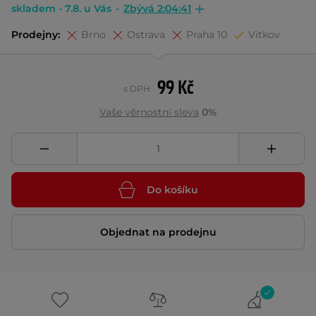
skladem - 7.8. u Vás
-
Zbývá 2:04:40
Prodejny:
Brno
Ostrava
Praha 10
Vítkov
99 Kč
s DPH
Vaše věrnostní sleva
0%
Do košíku
Objednat na prodejnu