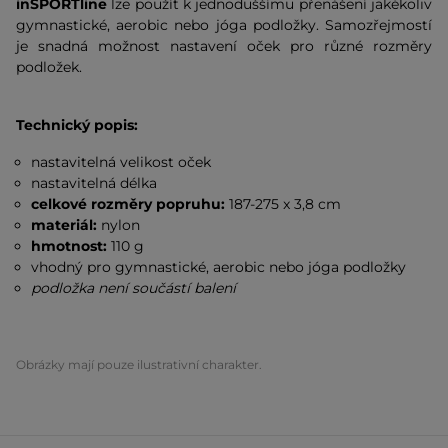
inSPORTline
lze použít k jednoduššímu přenášení jakékoliv
gymnastické, aerobic nebo jóga podložky. Samozřejmostí
je snadná možnost nastavení oček pro různé rozměry
podložek.
Technický popis:
nastavitelná velikost oček
nastavitelná délka
celkové rozměry popruhu:
187-275 x 3,8 cm
materiál:
nylon
hmotnost:
110 g
vhodný pro gymnastické, aerobic nebo jóga podložky
podložka není součástí balení
Obrázky mají pouze ilustrativní charakter.