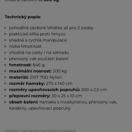
Technický popis:
pohodlné závěsné lehátko až pro 2 osoby
praktická síťka proti hmyzu
snadná a rychlá manipulace
nízká hmotnost
vhodná na cesty i na zahradu
přenosný vak součástí balení
hmotnost:
846 g
maximální nosnost:
200 kg
materiál:
210T 70D Nylon
rozměr hamaky:
270 x 140 cm
rozměry upevňovacích popruhů:
200 x 2,5 cm
přepravní rozměry:
30 x 25 x 10 cm
obsah balení:
hamaka s moskytiérou, přenosný vak,
karabiny, upevňovací popruhy
Obrázky mají pouze ilustrativní charakter.