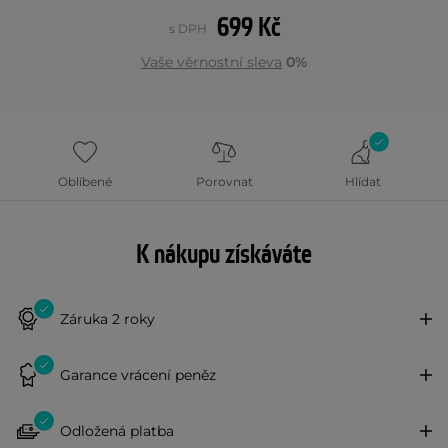
699 Kč
s DPH
Vaše věrnostní sleva
0%
Oblíbené
Porovnat
Hlídat
K nákupu získáváte
Záruka 2 roky
Garance vrácení peněz
Odložená platba