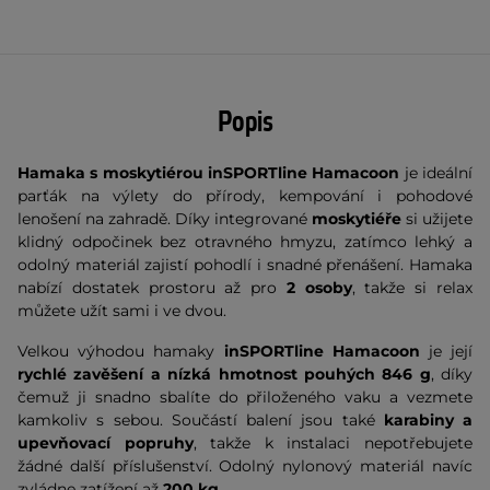
Popis
Hamaka s moskytiérou inSPORTline Hamacoon
je ideální
parťák na výlety do přírody, kempování i pohodové
lenošení na zahradě. Díky integrované
moskytiéře
si užijete
klidný odpočinek bez otravného hmyzu, zatímco lehký a
odolný materiál zajistí pohodlí i snadné přenášení. Hamaka
nabízí dostatek prostoru až pro
2 osoby
, takže si relax
můžete užít sami i ve dvou.
Velkou výhodou hamaky
inSPORTline Hamacoon
je její
rychlé zavěšení a nízká hmotnost pouhých 846 g
, díky
čemuž ji snadno sbalíte do přiloženého vaku a vezmete
kamkoliv s sebou. Součástí balení jsou také
karabiny a
upevňovací popruhy
, takže k instalaci nepotřebujete
žádné další příslušenství. Odolný nylonový materiál navíc
zvládne zatížení až
200 kg
.