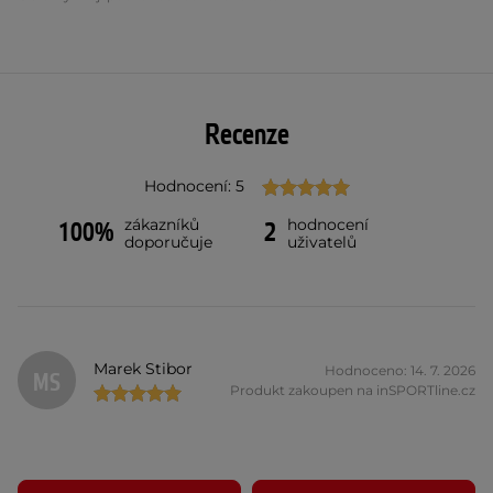
Recenze
Hodnocení: 5
zákazníků
hodnocení
100%
2
doporučuje
uživatelů
Marek Stibor
Hodnoceno: 14. 7. 2026
MS
Produkt zakoupen na inSPORTline.cz