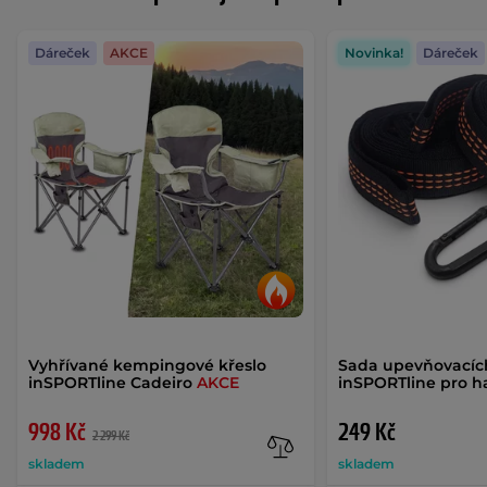
Dáreček
AKCE
Novinka!
Dáreček
Vyhřívané kempingové křeslo
Sada upevňovacíc
inSPORTline Cadeiro
AKCE
inSPORTline pro h
998 Kč
249 Kč
2 299 Kč
skladem
skladem