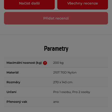
Načíst další
Všechny recenze
Přidat recenzi
Parametry
Maximální nosnost (kg)
200 kg
Materiál
210T 70D Nylon
Rozměry
270 x 140 cm
Určení
Pro 1 osobu, Pro 2 osoby
Přenosný vak
ano