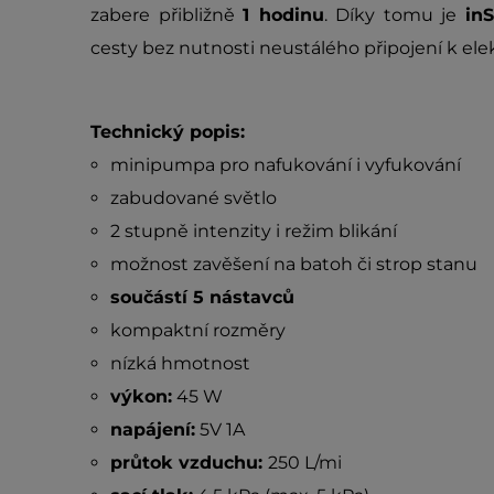
zabere přibližně
1 hodinu
. Díky tomu je
in
cesty bez nutnosti neustálého připojení k elek
Technický popis:
minipumpa pro nafukování i vyfukování
zabudované světlo
2 stupně intenzity i režim blikání
možnost zavěšení na batoh či strop stanu
součástí 5 nástavců
kompaktní rozměry
nízká hmotnost
výkon:
45 W
napájení:
5V 1A
průtok vzduchu:
250 L/mi