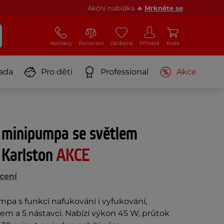
Akční nabídka 🔥
Mrkněte se
Kontakty
Porovnání
Oblíbené
Přihlásit
Košík
ada
Pro děti
Professional
Akce
í minipumpa se světlem
 Karlston
AKCE
cení
a s funkcí nafukování i vyfukování,
em a 5 nástavci. Nabízí výkon 45 W, průtok