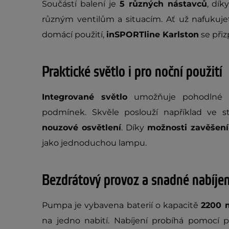
Součástí balení je
5 různých nástavců
, dí
různým ventilům a situacím. Ať už nafukuj
domácí použití,
inSPORTline Karlston
se přiz
Praktické světlo i pro noční použití
Integrované světlo
umožňuje pohodlné po
podmínek. Skvěle poslouží například ve s
nouzové osvětlení
. Díky
možnosti zavěšení
jako jednoduchou lampu.
Bezdrátový provoz a snadné nabíjen
Pumpa je vybavena baterií o kapacitě
2200 
na jedno nabití. Nabíjení probíhá pomocí 