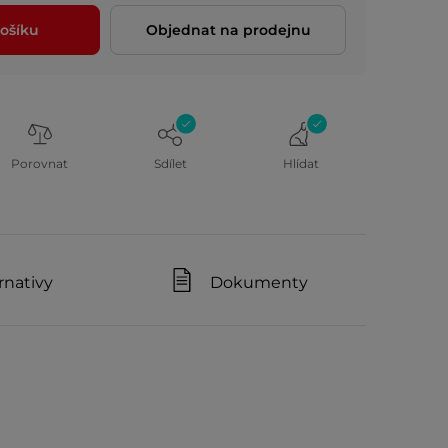
ošíku
Objednat na prodejnu
Porovnat
Sdílet
Hlídat
rnativy
Dokumenty