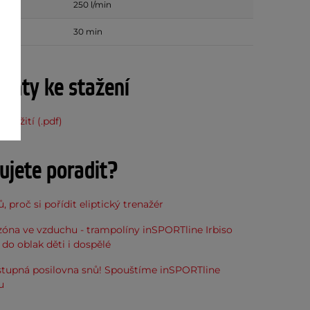
uchu
250 l/min
ie
30 min
nty ke stažení
použití (.pdf)
ujete poradit?
, proč si pořídit eliptický trenažér
óna ve vzduchu - trampolíny inSPORTline Irbiso
do oblak děti i dospělé
stupná posilovna snů! Spouštíme inSPORTline
u