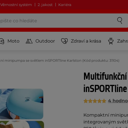
Věrnostní systém
2. jakost
Kariéra
Moto
Outdoor
Zdraví a krása
Zahr
ční minipumpa se světlem inSPORTline Karlston (Kód produktu: 31104)
Multifunkčn
inSPORTline
4 hodno
Kompaktní minipump
integrovaným světl