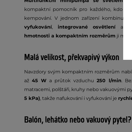
Multifunkční minipumpa se světlem in
kompaktní pomocník pro každého, kdo tráví
kempování. V jednom zařízení kombinuje
vyfukování
,
integrované osvětlení
a sna
hmotnosti a kompaktním rozměrům
ji můž
Malá velikost, překvapivý výkon
Navzdory svým kompaktním rozměrům nabí
až
45 W
a průtok vzduchu
250 l/min
. Be
matracemi, polštáři, kruhy nebo vakuovými pyt
5 kPa)
, takže nafukování i vyfukování je
rychl
Balón, lehátko nebo vakuový pytel