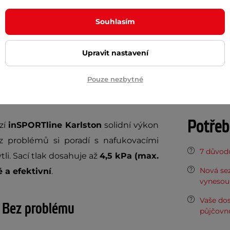
SPORTline Karlston
je praktický a
Přívod vzd
 čas v přírodě, na cestách nebo při
Souhlasím
Výdrž bater
výkonnou pumpu pro nafukování i
dnou přenositelnost. Díky
nízké
Upravit nastavení
Dokume
ete mít vždy po ruce.
Pouze nezbytné
Návod k 
Potřeb
zí
inSPORTline Karlston
solidní výkon
z problémů si poradí s nafukovacími
7 důvodů
li. Sací tlak dosahuje až
4,5 kPa (max.
Nová sez
é a efektivní
.
vynesou 
Vaše do
? Bez problému
půjčovn