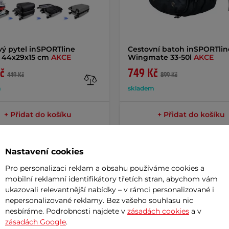
ý pytel inSPORTline
Cestovní batoh inSPORTlin
 44x29x15 cm
AKCE
Wingmate 33-50l
AKCE
č
749 Kč
449 Kč
899 Kč
m
skladem
+ Přidat do košíku
+ Přidat do košíku
Nastavení cookies
Pro personalizaci reklam a obsahu používáme cookies a
mobilní reklamní identifikátory třetích stran, abychom vám
Param
ukazovali relevantnější nabídky – v rámci personalizované i
nepersonalizované reklamy. Bez vašeho souhlasu nic
nesbíráme. Podrobnosti najdete v
zásadách cookies
a v
zásadách Google
.