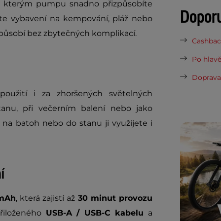
ky kterým pumpu snadno přizpůsobíte
Dopor
ete vybavení na kempování, pláž nebo
působí bez zbytečných komplikací.
Cashback
Po hlavě
Doprava 
užití i za zhoršených světelných
tanu, při večerním balení nebo jako
na batoh nebo do stanu ji využijete i
í
mAh
, která zajistí až
30 minut provozu
přiloženého
USB-A / USB-C kabelu
a