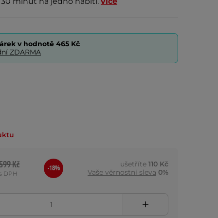
ž 30 minut na jedno nabití.
více
árek v hodnotě
465 Kč
0 dní ZDARMA
uktu
599 Kč
ušetříte
110 Kč
-18%
Vaše věrnostní sleva
0%
s DPH