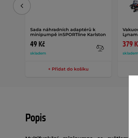
Předchozí
Sada náhradních adaptérů k
Vakuov
minipumpě inSPORTline Karlston
Lynam
49 Kč
379 K
skladem
sklade
+ Přidat do košíku
Popis