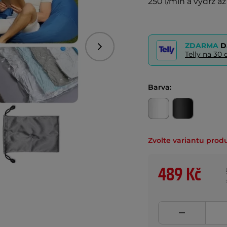
250 l/min a výdrž a
ZDARMA
D
Následující
Telly na 3
Barva:
Zvolte variantu prod
489 Kč