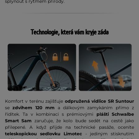
splynout s rytmem přírody.
Technologie, která vám kryje záda
Komfort v terénu zajišťuje
odpružená vidlice SR Suntour
se
zdvihem 120 mm
a dálkovým zamykáním přímo z
řídítek. Ta v kombinaci s prémiovými
plášti Schwalbe
Smart Sam
zaručuje, že kolo bude sedět na cestě jako
přilepené. A když přijde na technické pasáže, oceníte
teleskopickou sedlovku Limotec
- jediným stisknutím