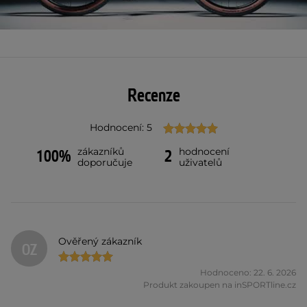
Recenze
Hodnocení: 5
zákazníků
hodnocení
100%
2
doporučuje
uživatelů
Ověřený zákazník
OZ
Hodnoceno: 22. 6. 2026
Produkt zakoupen na inSPORTline.cz