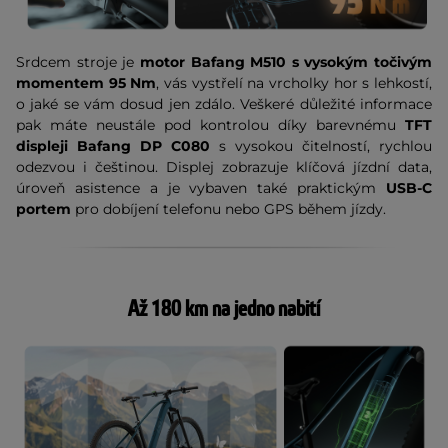
Srdcem stroje je
motor Bafang M510 s vysokým točivým
momentem 95 Nm
, vás vystřelí na vrcholky hor s lehkostí,
o jaké se vám dosud jen zdálo. Veškeré důležité informace
pak máte neustále pod kontrolou díky barevnému
TFT
displeji Bafang DP C080
s vysokou čitelností, rychlou
odezvou i češtinou. Displej zobrazuje klíčová jízdní data,
úroveň asistence a je vybaven také praktickým
USB-C
portem
pro dobíjení telefonu nebo GPS během jízdy.
Až 180 km na jedno nabití