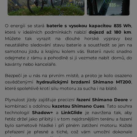
O energii se stará
baterie s vysokou kapacitou 835 Wh
,
která v ideálních podmínkách nabízí
dojezd až 180 km
.
Můžete tak vyrazit na dlouhé horské výpravy bez
neustálého sledování stavu baterie a soustředit se jen na
samotnou jízdu a krajinu kolem vás. Baterii navíc snadno
odejmete z rámu a pohodlně si ji vezmete nabít domů, do
kavárny nebo kanceláře.
Bezpečí je u nás na prvním místě, a proto je kolo osazeno
osvědčenými
hydraulickými brzdami Shimano MT200
,
které spolehlivě krotí sílu motoru za sucha i na blátě.
Plynulost jízdy zajišťuje precizní
řazení Shimano Deore
v
kombinaci s odolnou
kazetou Shimano Cues
. Tato souhra
technologií
Shadow+
a
LinkGlide
je navržena tak, aby
řetěz držel jako přibitý i v tom nejdrsnějším terénu a řazení
bylo sametově hladké i při plném zatížení motoru. Každé
přeřazení je přesné a tiché, což vám umožní dokonale