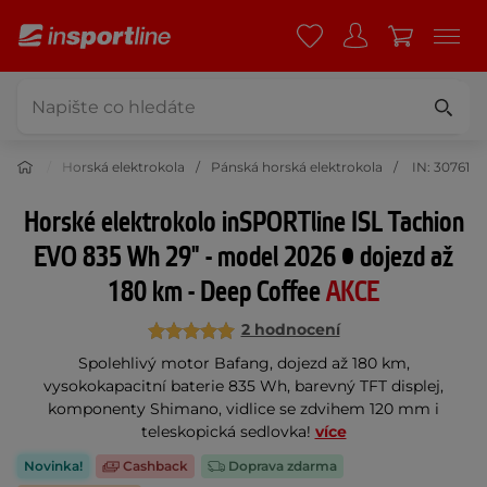
rokola
Horská elektrokola
Pánská horská elektrokola
IN: 30761
Horské elektrokolo inSPORTline ISL Tachion
EVO 835 Wh 29" - model 2026 • dojezd až
180 km - Deep Coffee
AKCE
2 hodnocení
Spolehlivý motor Bafang, dojezd až 180 km,
vysokokapacitní baterie 835 Wh, barevný TFT displej,
komponenty Shimano, vidlice se zdvihem 120 mm i
teleskopická sedlovka!
více
Novinka!
Cashback
Doprava zdarma