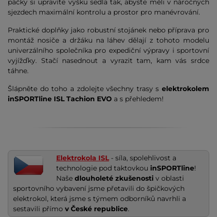
páčky si upravíte výšku sedla tak, abyste měli v náročných
sjezdech maximální kontrolu a prostor pro manévrování.
Praktické doplňky jako robustní stojánek nebo příprava pro
montáž nosiče a držáku na láhev dělají z tohoto modelu
univerzálního společníka pro expediční výpravy i sportovní
vyjížďky. Stačí nasednout a vyrazit tam, kam vás srdce
táhne.
Šlápněte do toho a zdolejte všechny trasy s
elektrokolem
inSPORTline ISL Tachion EVO
a s přehledem!
Elektrokola ISL
- síla, spolehlivost a
technologie pod taktovkou
inSPORTline
!
Naše
dlouholeté zkušenosti
v oblasti
sportovního vybavení jsme přetavili do špičkových
elektrokol, která jsme s týmem odborníků navrhli a
sestavili přímo
v České republice
.