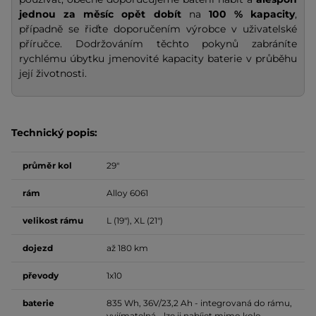
jednou za měsíc opět dobít
na
100 % kapacity
,
případně se řiďte doporučením výrobce v uživatelské
příručce. Dodržováním těchto pokynů zabráníte
rychlému úbytku jmenovité kapacity baterie v průběhu
její životnosti.
Technický popis:
průměr kol
29"
rám
Alloy 6061
velikost rámu
L (19"), XL (21")
dojezd
až 180 km
převody
1x10
baterie
835 Wh, 36V/23,2 Ah - integrovaná do rámu,
vyjímatelná - lze ji nabíjet mimo kolo