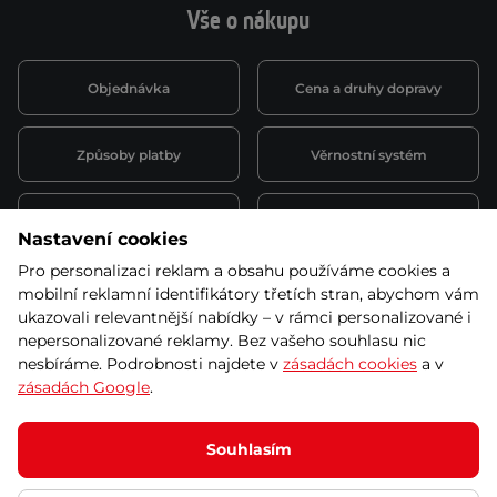
Vše o nákupu
Objednávka
Cena a druhy dopravy
Způsoby platby
Věrnostní systém
Montáž a servis
Reklamace a záruka
Nastavení cookies
Pro personalizaci reklam a obsahu používáme cookies a
Půjčovna
Kariéra
mobilní reklamní identifikátory třetích stran, abychom vám
obchodní podmínky
ukazovali relevantnější nabídky – v rámci personalizované i
nepersonalizované reklamy. Bez vašeho souhlasu nic
nesbíráme. Podrobnosti najdete v
zásadách cookies
a v
zásadách Google
.
© 2026 SEVEN SPORT s.r.o Všechna práva vyhrazena
Podle zákona o evidenci tržeb je prodávající povinen vystavit
Souhlasím
kupujícímu účtenku.
Zároveň je povinen zaevidovat přijatou tržbu u správce daně online; v