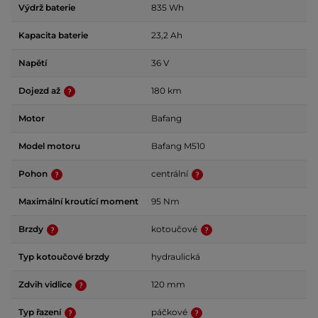
Výdrž baterie
835 Wh
Kapacita baterie
23,2 Ah
Napětí
36 V
Dojezd až
180 km
Motor
Bafang
Model motoru
Bafang M510
Pohon
centrální
Maximální kroutící moment
95 Nm
Brzdy
kotoučové
Typ kotoučové brzdy
hydraulická
Zdvih vidlice
120 mm
Typ řazení
páčkové