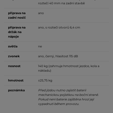
roztečí 40 mm na zadní stavbě
příprava na
ano
zadní nosič
příprava na
ano, s roztečí otvorů 6,4 cm
držák na
nápoje
světla
ne
zvonek
ano, černý, hlasitost 115 dB
nosnost
140 kg (zahrnuje hmotnost jezdce, kola a
nákladu)
hmotnost
±25,75 kg
poznámka
Před jízdou nutno zajistit baterii
mechanickou pojistkou na boční straně.
Pokud není baterie zajištěna hrozí její
vypadnutí během provozu.