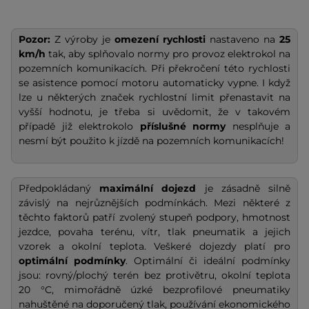
Pozor:
Z výroby je
omezení rychlosti
nastaveno na
25
km/h
tak, aby splňovalo normy pro provoz elektrokol na
pozemních komunikacích. Při překročení této rychlosti
se asistence pomocí motoru automaticky vypne. I když
lze u některých značek rychlostní limit přenastavit na
vyšší hodnotu, je třeba si uvědomit, že v takovém
případě již elektrokolo
příslušné normy
nesplňuje a
nesmí být použito k jízdě na pozemních komunikacích!
Předpokládaný
maximální dojezd
je zásadně silně
závislý na nejrůznějších podmínkách. Mezi některé z
těchto faktorů patří zvolený stupeň podpory, hmotnost
jezdce, povaha terénu, vítr, tlak pneumatik a jejich
vzorek a okolní teplota. Veškeré dojezdy platí pro
optimální podmínky
. Optimální či ideální podmínky
jsou: rovný/plochý terén bez protivětru, okolní teplota
20 °C, mimořádně úzké bezprofilové pneumatiky
nahuštěné na doporučený tlak, používání ekonomického