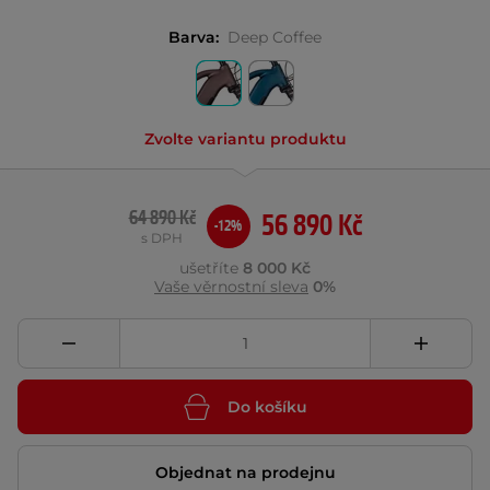
Barva:
Deep Coffee
Zvolte variantu produktu
64 890 Kč
56 890 Kč
-12%
s DPH
ušetříte
8 000 Kč
Vaše věrnostní sleva
0%
Do košíku
Objednat na prodejnu