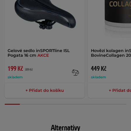
Gelové sedlo inSPORTline ISL
Hovězí kolagen in
Pogata 16 cm
AKCE
BovineCollagen 20
199 Kč
449 Kč
389 Kč
skladem
skladem
+ Přidat do košíku
+ Přidat d
Alternativy