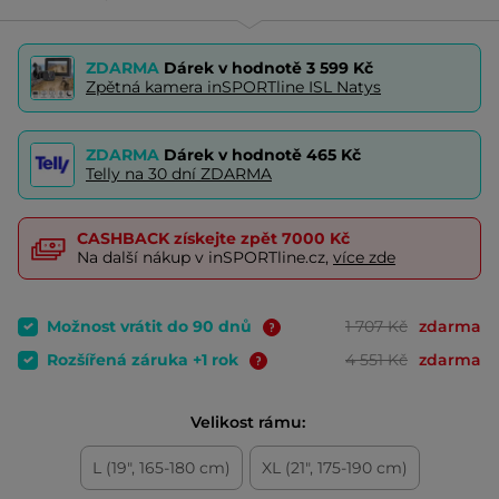
ZDARMA
Dárek v hodnotě
3 599 Kč
Zpětná kamera inSPORTline ISL Natys
ZDARMA
Dárek v hodnotě
465 Kč
Telly na 30 dní ZDARMA
CASHBACK
získejte zpět
7000 Kč
Na další nákup v inSPORTline.cz,
více zde
Možnost vrátit do 90 dnů
1 707 Kč
zdarma
Rozšířená záruka +1 rok
4 551 Kč
zdarma
Velikost rámu:
L (19", 165-180 cm)
XL (21", 175-190 cm)