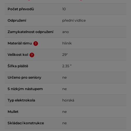
Počet převodů
10
Odpružení
přední vidlice
Zamykatelnost odpružení
ano
Materiál rámu
hliník
Velikost kol
29"
Šířka pláště
2.35 ʺ
Určeno pro seniory
ne
S nízkým nástupem
ne
Typ elektrokola
horská
Mullet
ne
Skládací konstrukce
ne