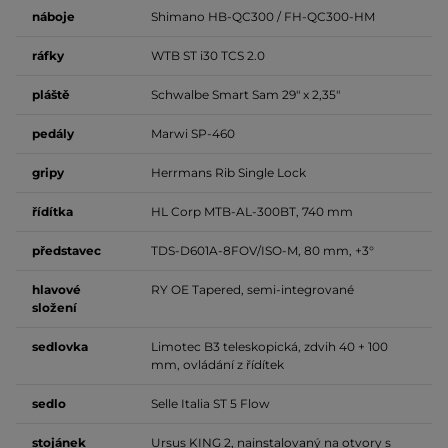
náboje
Shimano HB-QC300 / FH-QC300-HM
ráfky
WTB ST i30 TCS 2.0
pláště
Schwalbe Smart Sam 29" x 2,35"
pedály
Marwi SP-460
gripy
Herrmans Rib Single Lock
řídítka
HL Corp MTB-AL-300BT, 740 mm
představec
TDS-D601A-8FOV/ISO-M, 80 mm, +3°
hlavové
RY OE Tapered, semi-integrované
složení
sedlovka
Limotec B3 teleskopická, zdvih 40 + 100
mm, ovládání z řídítek
sedlo
Selle Italia ST 5 Flow
stojánek
Ursus KING 2, nainstalovaný na otvory s