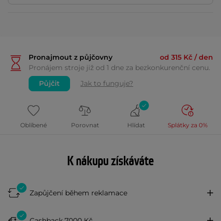
Pronajmout z půjčovny
od 315 Kč / den
Pronájem stroje již od 1 dne za bezkonkurenční cenu.
Půjčit
Jak to funguje?
Oblíbené
Porovnat
Hlídat
Splátky za 0%
K nákupu získáváte
Zapůjčení během reklamace
Cashback 7000 Kč