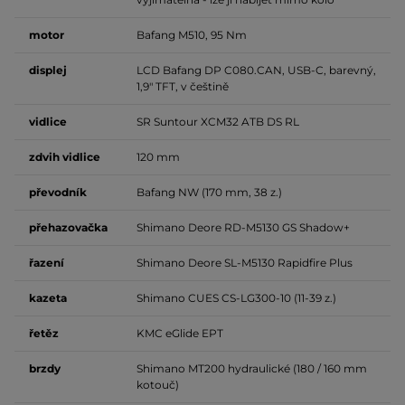
motor
Bafang M510, 95 Nm
displej
LCD Bafang DP C080.CAN, USB-C, barevný,
1,9" TFT, v češtině
vidlice
SR Suntour XCM32 ATB DS RL
zdvih vidlice
120 mm
převodník
Bafang NW (170 mm, 38 z.)
přehazovačka
Shimano Deore RD-M5130 GS Shadow+
řazení
Shimano Deore SL-M5130 Rapidfire Plus
kazeta
Shimano CUES CS-LG300-10 (11-39 z.)
řetěz
KMC eGlide EPT
brzdy
Shimano MT200 hydraulické (180 / 160 mm
kotouč)