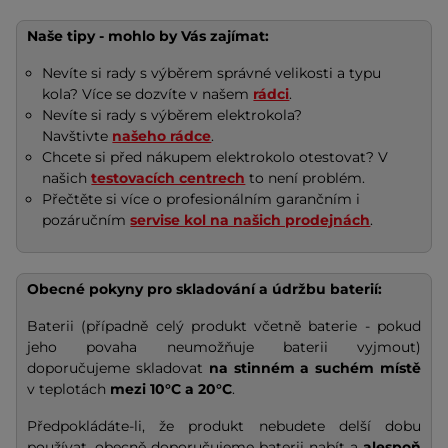
Naše tipy - mohlo by Vás zajímat:
Nevíte si rady s výběrem správné velikosti a typu
kola? Více se dozvíte v našem
rádci
.
Nevíte si rady s výběrem elektrokola?
Navštivte
našeho rádce
.
Chcete si před nákupem elektrokolo otestovat? V
našich
testovacích centrech
to není problém.
Přečtěte si více o profesionálním garančním i
pozáručním
servise kol na našich prodejnách
.
Obecné pokyny pro skladování a údržbu baterií:
Baterii (případně celý produkt včetně baterie - pokud
jeho povaha neumožňuje baterii vyjmout)
doporučujeme skladovat
na stinném a suchém místě
v teplotách
mezi 10°C a 20°C
.
Předpokládáte-li, že produkt nebudete delší dobu
používat, obecně doporučujeme baterii nabít a
alespoň