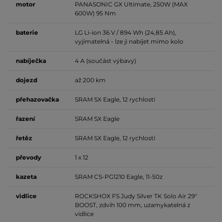
motor
PANASONIC GX Ultimate, 250W (MAX
600W) 95 Nm
baterie
LG Li-ion 36 V / 894 Wh (24,85 Ah),
vyjímatelná - lze ji nabíjet mimo kolo
nabíječka
4 A (součást výbavy)
dojezd
až 200 km
přehazovačka
SRAM SX Eagle, 12 rychlostí
řazení
SRAM SX Eagle
řetěz
SRAM SX Eagle, 12 rychlostí
převody
1 x 12
kazeta
SRAM CS-PG1210 Eagle, 11-50z
vidlice
ROCKSHOX FS Judy Silver TK Solo Air 29"
BOOST, zdvih 100 mm, uzamykatelná z
vidlice