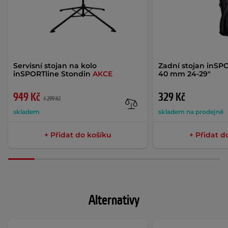
Servisní stojan na kolo
Zadní stojan inSPO
inSPORTline Stondin
AKCE
40 mm 24-29"
949 Kč
329 Kč
1 299 Kč
skladem
skladem na prodejně
+ Přidat do košíku
+ Přidat d
Alternativy