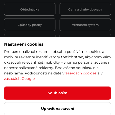
Objednávka
Cena a druhy dopravy
Způsoby platby
Věrnostní systém
Montáž a servis
Reklamace a záruka
Nastavení cookies
Pro personalizaci reklam a obsahu používáme cookies a
Půjčovna
Kariéra
mobilní reklamní identifikátory třetích stran, abychom vám
obchodní podmínky
ukazovali relevantnější nabídky – v rámci personalizované i
nepersonalizované reklamy. Bez vašeho souhlasu nic
nesbíráme. Podrobnosti najdete v
zásadách cookies
a v
zásadách Google
.
© 2026 SEVEN SPORT s.r.o Všechna práva vyhrazena
Podle zákona o evidenci tržeb je prodávající povinen vystavit
Souhlasím
kupujícímu účtenku.
Zároveň je povinen zaevidovat přijatou tržbu u správce daně online; v
případě technického výpadku pak nejpozději do 48 hodin.
Upravit nastavení
Ochrana osobních údajů
Nastavení cookies
Vnitřní oznamovací