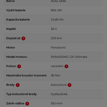
Barva
žlutá, šedá
Výdrž baterie
894 Wh
Kapacita baterie
24,85 Ah
Napětí
36 V
Dojezd až
200 km
Motor
Panasonic
Model motoru
PANASONIC GX Ultimate
Pohon
centrální
Maximální kroutící moment
95 Nm
Brzdy
kotoučové
Typ kotoučové brzdy
hydraulická
Zdvih vidlice
100 mm