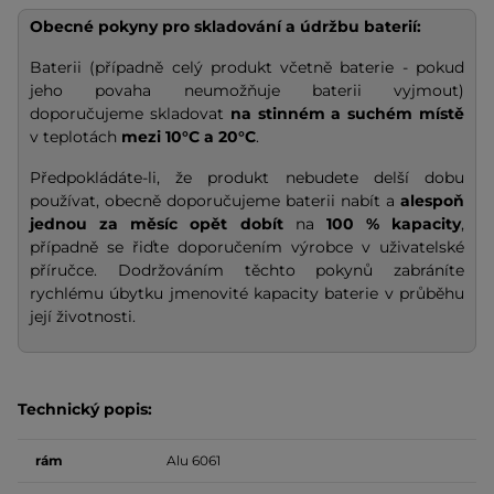
Obecné pokyny pro skladování a údržbu baterií:
Baterii (případně celý produkt včetně baterie - pokud
jeho povaha neumožňuje baterii vyjmout)
doporučujeme skladovat
na stinném a suchém místě
v teplotách
mezi 10°C a 20°C
.
Předpokládáte-li, že produkt nebudete delší dobu
používat, obecně doporučujeme baterii nabít a
alespoň
jednou za měsíc opět dobít
na
100 % kapacity
,
případně se řiďte doporučením výrobce v uživatelské
příručce. Dodržováním těchto pokynů zabráníte
rychlému úbytku jmenovité kapacity baterie v průběhu
její životnosti.
Technický popis:
rám
Alu 6061