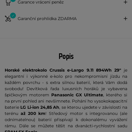
Garance vrácení peněz
Garanční prohlídka ZDARMA
Popis
Horské elektrokolo Crussis e-Largo 9.11
894
Wh 29"
je
elegantní i výkonné e-kolo pro nekompromisní jízdu na
každém povrchu - s extra silnou baterií, která Vám dodá
svobodu! Devítková řada luxusních horáků je vybavena
špičkovým motorem
Panasonic GX Ultimate
, kterého si
na první pohled ani nevšimnete. Pohání ho vysokokapacitní
baterie
LG Li-ion 24,85 Ah
, se kterou ujedete v závislosti na
terénu
až 200 km
! Středový motor s integrovanou (ale
odnímatelnou) baterií přispívají k dokonalému vyvážení
rámu. Dále se můžete těšit na dvanácti-rychlostní sadu