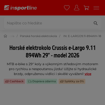
lektrokola
Pánská horská elektrokola
IN: E-LARGO9.11-894WH-18
Horské elektrokolo Crussis e-Largo 9.11
894Wh 29" - model 2026
MTB e-bike s 29" koly a výkonným středovým motorem
pro rychlou a nespoutanou jízdu! Užijte si hydraulické
brzdy, odpruženou vidlici i skvělé vyvážení!
více
Cashback
Doprava zdarma
Splátky za 0%