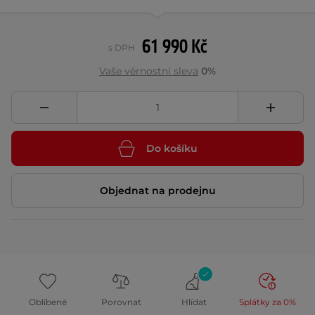
61 990 Kč
s DPH
Vaše věrnostní sleva
0%
Do košíku
Objednat na prodejnu
Oblíbené
Porovnat
Hlídat
Splátky za 0%