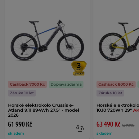
Cashback 7000 Kč
Doprava zdarma
Cashback 8000 Kč
Záruka 10 let
Záruka 10 let
Horské elektrokolo Crussis e-
Horské elektrokolo
Atland 9.11 894Wh 27,5" - model
10.10 720Wh 29"
A
2026
61 990 Kč
63 490 Kč
69 990 Kč
skladem
skladem