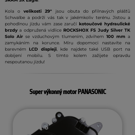
SRAM SX Eagle
.
Kola o
velikosti 29"
jsou obuta do přilnavých plášťů
Schwalbe a podrží vás tak v jakémkoliv terénu. Jistou a
pohodlnou jízdu vám zase zaručí
kotoučové hydraulické
brzdy
a odpružená vidlice
ROCKSHOX FS Judy Silver TK
Solo Air
se vzduchovým tlumením, zdvihem
100 mm
a
zamykáním na korunce. Míru dopomoci nastavíte na
barevném
LCD displeji
, kde najdete také USB port na
dobíjení mobilu. S tímto kolem zažijete opravdu
nespoutanou jízdu!
Super výkonný motor PANASONIC