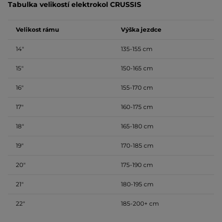
Tabulka velikostí elektrokol CRUSSIS
Velikost rámu
Výška jezdce
14″
135-155 cm
15″
150-165 cm
16″
155-170 cm
17″
160-175 cm
18″
165-180 cm
19″
170-185 cm
20″
175-190 cm
21″
180-195 cm
22″
185-200+ cm