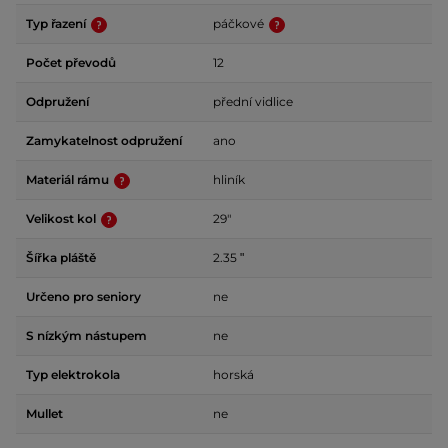
Typ řazení
páčkové
Počet převodů
12
Odpružení
přední vidlice
Zamykatelnost odpružení
ano
Materiál rámu
hliník
Velikost kol
29"
Šířka pláště
2.35 ʺ
Určeno pro seniory
ne
S nízkým nástupem
ne
Typ elektrokola
horská
Mullet
ne