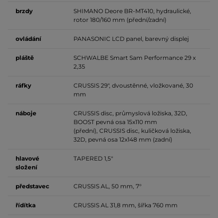
brzdy
SHIMANO Deore BR-MT410, hydraulické,
rotor 180/160 mm (přední/zadní)
ovládání
PANASONIC LCD panel, barevný displej
pláště
SCHWALBE Smart Sam Performance 29 x
2,35
ráfky
CRUSSIS 29", dvoustěnné, vložkované, 30
mm
náboje
CRUSSIS disc, průmyslová ložiska, 32D,
BOOST pevná osa 15x110 mm
(přední), CRUSSIS disc, kuličková ložiska,
32D, pevná osa 12x148 mm (zadní)
hlavové
TAPERED 1,5"
složení
představec
CRUSSIS AL, 50 mm, 7°
řídítka
CRUSSIS AL 31,8 mm, šířka 760 mm