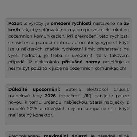
Pozor:
Z výroby je
omezení rychlosti
nastaveno na
25
km/h
tak, aby splňovalo normy pro provoz elektrokol na
pozemních komunikacích. Při překročení této rychlosti
se asistence pomocí motoru automaticky vypne. I když
lze u některých značek rychlostní limit přenastavit na
vyšší hodnotu, je třeba si uvědomit, že v takovém
případě již elektrokolo
příslušné normy
nesplňuje a
nesmí být použito k jízdě na pozemních komunikacích!
Důležité upozornění:
Baterie elektrokol Crussis
modelové řady
2026
(označení „
.11
“) nabíjejte pouze
novou, k tomu určenou nabíječkou. Starší nabíječky z
modelů 2025 a dřívějších nejsou kompatibilní, i když
mají stejný konektor.
Předpokládaný
maximální dojezd
je zásadně silně