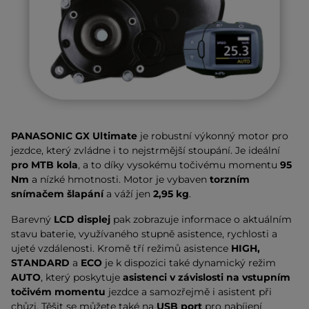
PANASONIC GX Ultimate
je robustní výkonný motor pro
jezdce, který zvládne i to nejstrmější stoupání. Je ideální
pro MTB kola
, a to díky vysokému točivému momentu
95
Nm
a nízké hmotnosti. Motor je vybaven
torzním
snímačem šlapání
a
váží jen
2,95 kg
.
Barevný
LCD displej
pak zobrazuje informace o aktuálním
stavu baterie, využívaného stupně asistence, rychlosti a
ujeté vzdálenosti. Kromě tří režimů asistence
HIGH,
STANDARD
a
ECO
je k dispozici také dynamický režim
AUTO
, který poskytuje
asistenci v závislosti na vstupním
točivém momentu
jezdce a samozřejmě i asistent při
chůzi. Těšit se můžete také na
USB port
pro nabíjení