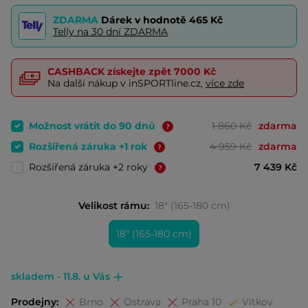
ZDARMA
Dárek v hodnotě
465 Kč
Telly na 30 dní ZDARMA
CASHBACK
získejte zpět
7000 Kč
Na další nákup v inSPORTline.cz,
více zde
Možnost vrátit do 90 dnů
1 860 Kč
zdarma
Rozšířená záruka +1 rok
4 959 Kč
zdarma
Rozšířená záruka +2 roky
7 439 Kč
Velikost rámu:
18" (165-180 cm)
18" (165-180 cm)
skladem - 11.8. u Vás
Prodejny:
Brno
Ostrava
Praha 10
Vítkov