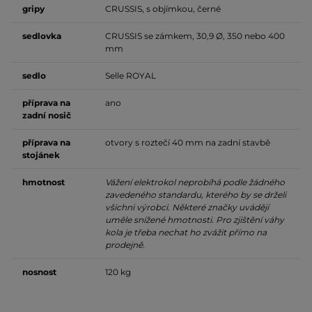
gripy
CRUSSIS, s objímkou, černé
sedlovka
CRUSSIS se zámkem, 30,9 Ø, 350 nebo 400
mm
sedlo
Selle ROYAL
příprava na
ano
zadní nosič
příprava na
otvory s roztečí 40 mm na zadní stavbě
stojánek
hmotnost
Vážení elektrokol neprobíhá podle žádného
zavedeného standardu, kterého by se drželi
všichni výrobci. Některé značky uvádějí
uměle snížené hmotnosti. Pro zjištění váhy
kola je třeba nechat ho zvážit přímo na
prodejně.
nosnost
120 kg