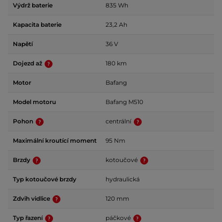
Výdrž baterie
835 Wh
Kapacita baterie
23,2 Ah
Napětí
36 V
Dojezd až
180 km
Motor
Bafang
Model motoru
Bafang M510
Pohon
centrální
Maximální kroutící moment
95 Nm
Brzdy
kotoučové
Typ kotoučové brzdy
hydraulická
Zdvih vidlice
120 mm
Typ řazení
páčkové