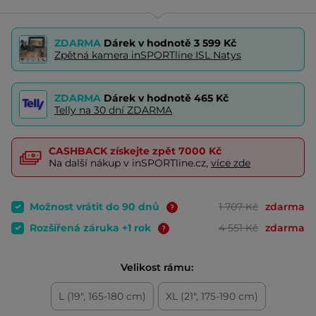
ZDARMA
Dárek v hodnotě
3 599 Kč
Zpětná kamera inSPORTline ISL Natys
ZDARMA
Dárek v hodnotě
465 Kč
Telly na 30 dní ZDARMA
CASHBACK
získejte zpět
7000 Kč
Na další nákup v inSPORTline.cz,
více zde
Možnost vrátit do 90 dnů
1 707 Kč
zdarma
Rozšířená záruka +1 rok
4 551 Kč
zdarma
Velikost rámu:
L (19", 165-180 cm)
XL (21", 175-190 cm)