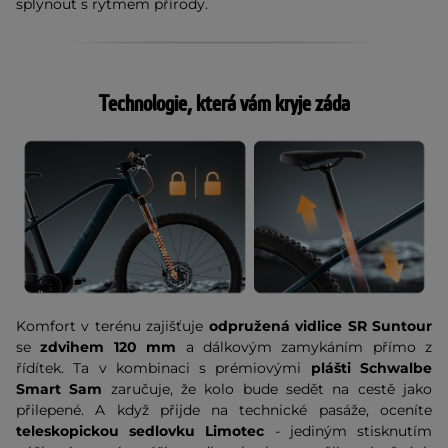
splynout s rytmem přírody.
Technologie, která vám kryje záda
Komfort v terénu zajišťuje
odpružená vidlice SR Suntour
se
zdvihem 120 mm
a dálkovým zamykáním přímo z
řídítek. Ta v kombinaci s prémiovými
plášti Schwalbe
Smart Sam
zaručuje, že kolo bude sedět na cestě jako
přilepené. A když přijde na technické pasáže, oceníte
teleskopickou sedlovku Limotec
- jediným stisknutím