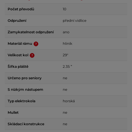
Počet převodů
10
Odpružení
přední vidlice
Zamykatelnost odpružení
ano
Materiál rámu
hliník
Velikost kol
29"
Šířka pláště
2.35 ʺ
Určeno pro seniory
ne
S nízkým nástupem
ne
Typ elektrokola
horská
Mullet
ne
Skládací konstrukce
ne