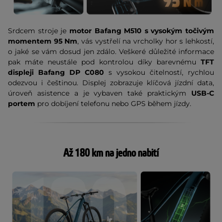
Srdcem stroje je
motor Bafang M510 s vysokým točivým
momentem 95 Nm
, vás vystřelí na vrcholky hor s lehkostí,
o jaké se vám dosud jen zdálo. Veškeré důležité informace
pak máte neustále pod kontrolou díky barevnému
TFT
displeji Bafang DP C080
s vysokou čitelností, rychlou
odezvou i češtinou. Displej zobrazuje klíčová jízdní data,
úroveň asistence a je vybaven také praktickým
USB-C
portem
pro dobíjení telefonu nebo GPS během jízdy.
Až 180 km na jedno nabití