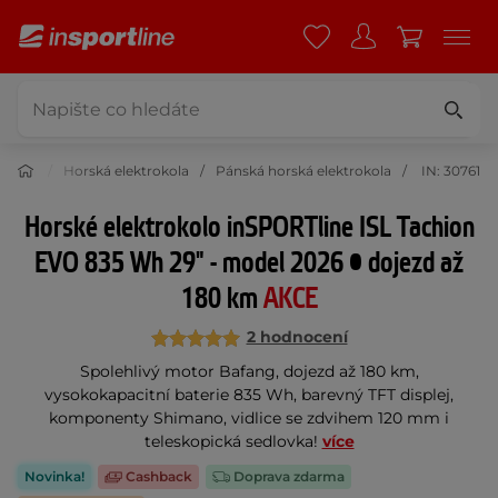
rokola
Horská elektrokola
Pánská horská elektrokola
IN: 30761
Horské elektrokolo inSPORTline ISL Tachion
EVO 835 Wh 29" - model 2026 • dojezd až
180 km
AKCE
2 hodnocení
Spolehlivý motor Bafang, dojezd až 180 km,
vysokokapacitní baterie 835 Wh, barevný TFT displej,
komponenty Shimano, vidlice se zdvihem 120 mm i
teleskopická sedlovka!
více
Novinka!
Cashback
Doprava zdarma