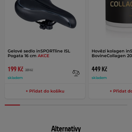
Gelové sedlo inSPORTline ISL
Hovězí kolagen in
Pogata 16 cm
AKCE
BovineCollagen 20
199 Kč
449 Kč
389 Kč
skladem
skladem
+ Přidat do košíku
+ Přidat d
Alternativy