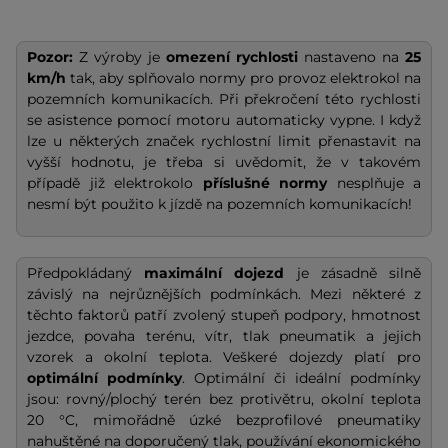
Pozor:
Z výroby je
omezení rychlosti
nastaveno na
25
km/h
tak, aby splňovalo normy pro provoz elektrokol na
pozemních komunikacích. Při překročení této rychlosti
se asistence pomocí motoru automaticky vypne. I když
lze u některých značek rychlostní limit přenastavit na
vyšší hodnotu, je třeba si uvědomit, že v takovém
případě již elektrokolo
příslušné normy
nesplňuje a
nesmí být použito k jízdě na pozemních komunikacích!
Předpokládaný
maximální dojezd
je zásadně silně
závislý na nejrůznějších podmínkách. Mezi některé z
těchto faktorů patří zvolený stupeň podpory, hmotnost
jezdce, povaha terénu, vítr, tlak pneumatik a jejich
vzorek a okolní teplota. Veškeré dojezdy platí pro
optimální podmínky
. Optimální či ideální podmínky
jsou: rovný/plochý terén bez protivětru, okolní teplota
20 °C, mimořádně úzké bezprofilové pneumatiky
nahuštěné na doporučený tlak, používání ekonomického