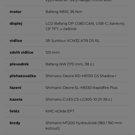
motor
Bafang M510, 95 Nm
displej
LCD Bafang DP C080.CAN, USB-C, barevný,
1,9" TFT, v češtině
vidlice
SR Suntour XCM32 ATB DS RL
zdvih vidlice
120 mm
převodník
Bafang NW (170 mm, 38 z.)
přehazovačka
Shimano Deore RD-M5130 GS Shadow+
řazení
Shimano Deore SL-M5130 Rapidfire Plus
kazeta
Shimano CUES CS-LG300-10 (11-39 z.)
řetěz
KMC eGlide EPT
brzdy
Shimano MT200 hydraulické (180 / 160 mm
kotouč)