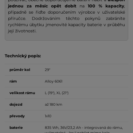
jednou za měsíc opět dobít
na
100 % kapacity
,
případně se řiďte doporučením výrobce v uživatelské
příručce. Dodržováním těchto pokynů zabráníte
rychlému úbytku jmenovité kapacity baterie v průběhu
její životnosti.
Technický popis:
průměr kol
29"
rám
Alloy 6061
velikost rámu
L (19"), XL (21")
dojezd
až 180 km
převody
1x10
baterie
835 Wh, 36V/23,2 Ah - integrovaná do rámu,
vyjímatelná - lze ji nabíjet mimo kolo