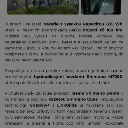
O energii se stará
baterie s vysokou kapacitou 835 Wh
,
která v ideálních podmínkách nabízí
dojezd až 180 km
.
Můžete tak vyrazit na dlouhé horské výpravy bez
neustálého sledování stavu baterie a soustředit se jen na
samotnou jízdu a krajinu kolem vás. Baterii navíc snadno
odejmete z rámu a pohodlně si ji vezmete nabít domů, do
kavárny nebo kanceláře.
Bezpečí je u nás na prvním místě, a proto je kolo osazeno
osvědčenými
hydraulickými brzdami Shimano MT200
,
které spolehlivě krotí sílu motoru za sucha i na blátě.
Plynulost jízdy zajišťuje precizní
řazení Shimano Deore
v
kombinaci s odolnou
kazetou Shimano Cues
. Tato souhra
technologií
Shadow+
a
LinkGlide
je navržena tak, aby
řetěz držel jako přibitý i v tom nejdrsnějším terénu a řazení
bylo sametově hladké i při plném zatížení motoru. Každé
přeřazení je přesné a tiché, což vám umožní dokonale