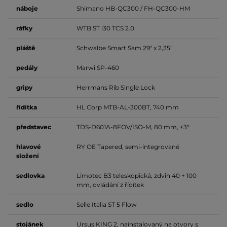
náboje
Shimano HB-QC300 / FH-QC300-HM
ráfky
WTB ST i30 TCS 2.0
pláště
Schwalbe Smart Sam 29" x 2,35"
pedály
Marwi SP-460
gripy
Herrmans Rib Single Lock
řídítka
HL Corp MTB-AL-300BT, 740 mm
představec
TDS-D601A-8FOV/ISO-M, 80 mm, +3°
hlavové
RY OE Tapered, semi-integrované
složení
sedlovka
Limotec B3 teleskopická, zdvih 40 + 100
mm, ovládání z řídítek
sedlo
Selle Italia ST 5 Flow
stojánek
Ursus KING 2, nainstalovaný na otvory s