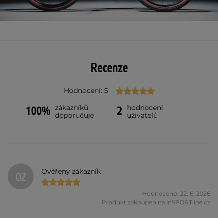
Recenze
Hodnocení: 5
zákazníků
hodnocení
100%
2
doporučuje
uživatelů
Ověřený zákazník
OZ
Hodnoceno: 22. 6. 2026
Produkt zakoupen na inSPORTline.cz