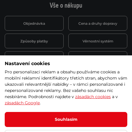
Vše o nákupu
Objednávka
Cena a druhy dopravy
Způsoby platby
Věrnostní systém
Montáž a servis
Reklamace a záruka
Nastavení cookies
Pro personalizaci reklam a obsahu používáme cookies a
Půjčovna
Kariéra
mobilní reklamní identifikátory třetích stran, abychom vám
obchodní podmínky
ukazovali relevantnější nabídky – v rámci personalizované i
nepersonalizované reklamy. Bez vašeho souhlasu nic
nesbíráme. Podrobnosti najdete v
zásadách cookies
a v
zásadách Google
.
© 2026 SEVEN SPORT s.r.o Všechna práva vyhrazena
Podle zákona o evidenci tržeb je prodávající povinen vystavit
Souhlasím
kupujícímu účtenku.
Zároveň je povinen zaevidovat přijatou tržbu u správce daně online; v