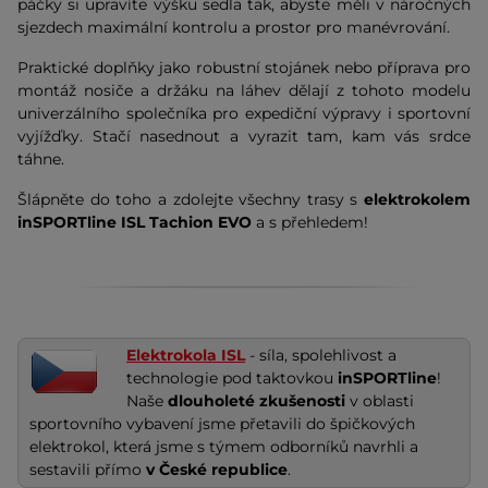
páčky si upravíte výšku sedla tak, abyste měli v náročných
sjezdech maximální kontrolu a prostor pro manévrování.
Praktické doplňky jako robustní stojánek nebo příprava pro
montáž nosiče a držáku na láhev dělají z tohoto modelu
univerzálního společníka pro expediční výpravy i sportovní
vyjížďky. Stačí nasednout a vyrazit tam, kam vás srdce
táhne.
Šlápněte do toho a zdolejte všechny trasy s
elektrokolem
inSPORTline ISL Tachion EVO
a s přehledem!
Elektrokola ISL
- síla, spolehlivost a
technologie pod taktovkou
inSPORTline
!
Naše
dlouholeté zkušenosti
v oblasti
sportovního vybavení jsme přetavili do špičkových
elektrokol, která jsme s týmem odborníků navrhli a
sestavili přímo
v České republice
.