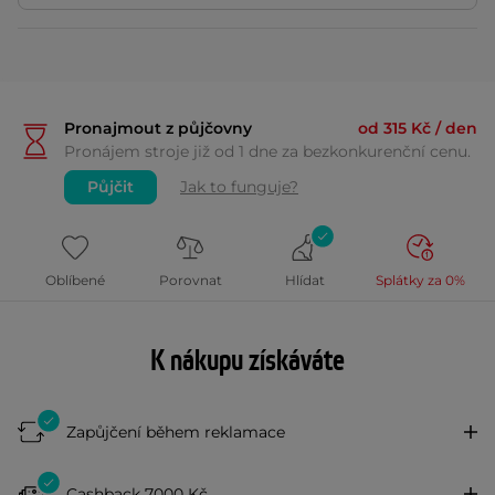
Pronajmout z půjčovny
od 315 Kč / den
Pronájem stroje již od 1 dne za bezkonkurenční cenu.
Půjčit
Jak to funguje?
Oblíbené
Porovnat
Hlídat
Splátky za 0%
K nákupu získáváte
Zapůjčení během reklamace
Cashback 7000 Kč