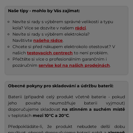
Naše tipy - mohlo by Vás zajímat:
Nevíte si rady s výběrem správné velikosti a typu
kola? Více se dozvíte v našem
rádci
.
Nevíte si rady s výběrem elektrokola?
Navštivte
našeho rádce
.
Chcete si před nákupem elektrokolo otestovat? V
našich
testovacích centrech
to není problém.
Přečtěte si více o profesionálním garančním i
pozáručním
servise kol na našich prodejnách
.
Obecné pokyny pro skladování a údržbu baterií:
Baterii (případně celý produkt včetně baterie - pokud
jeho povaha neumožňuje baterii vyjmout)
doporučujeme skladovat
na stinném a suchém místě
v teplotách
mezi 10°C a 20°C
.
Předpokládáte-li, že produkt nebudete delší dobu
používat, obecně doporučujeme baterii nabít a
alespoň