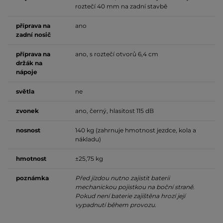
roztečí 40 mm na zadní stavbě
příprava na
ano
zadní nosič
příprava na
ano, s roztečí otvorů 6,4 cm
držák na
nápoje
světla
ne
zvonek
ano, černý, hlasitost 115 dB
nosnost
140 kg (zahrnuje hmotnost jezdce, kola a
nákladu)
hmotnost
±25,75 kg
poznámka
Před jízdou nutno zajistit baterii
mechanickou pojistkou na boční straně.
Pokud není baterie zajištěna hrozí její
vypadnutí během provozu.