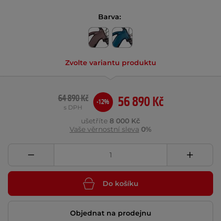
Barva:
Zvolte variantu produktu
64 890 Kč
56 890 Kč
-12%
s DPH
ušetříte
8 000 Kč
Vaše věrnostní sleva
0%
Do košíku
Objednat na prodejnu