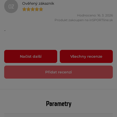
Ověřený zákazník
OZ
Hodnoceno: 16. 3. 2026
Produkt zakoupen na inSPORTline.sk
-
Načíst další
Všechny recenze
Přidat recenzi
Parametry