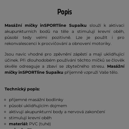
Popis
Masážní míčky inSPORTline Supaiku
slouží k aktivaci
akupunkturních bodů na těle a stimulují krevní oběh,
působí tedy velmi pozitivně. Lze je použít i pro
rekonvalescenci k procvičování a obnovení motoriky.
Jsou navíc vhodné pro zpěvnění zápěstí a mají uklidňující
účinek. Při dlouhodobém používání těchto míčků se člověk
skvěle odreaguje a zbaví se zbytečného stresu.
Masážní
míčky inSPORTline Supaiku
příjemně vzpruží Vaše tělo.
Technický popis:
příjemné masážní bodlinky
působí uklidňujícím dojmem
aktivují akupunkturní body a nervová zakončení
stimulují krevní oběh
materiál:
PVC (tuhé)