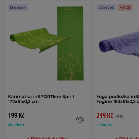
Dáreček
Dáreček
AKCE
Karimatka inSPORTline Spirit
Yoga podložka in
172x61x0,3 cm
Yogine 183x61x0,2
199 Kč
249 Kč
299 Kč
skladem
skladem
+ Přidat do košíku
+ Přidat d