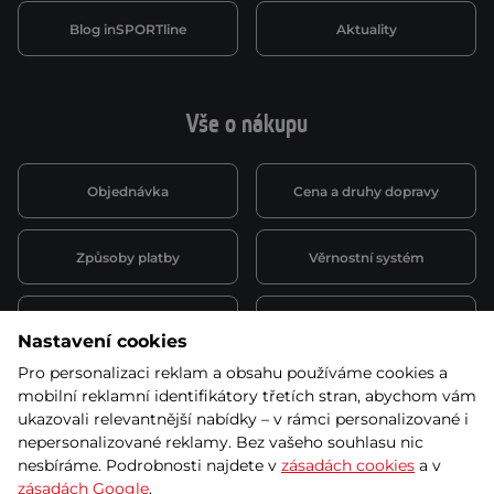
Blog inSPORTline
Aktuality
Vše o nákupu
Objednávka
Cena a druhy dopravy
Způsoby platby
Věrnostní systém
Montáž a servis
Reklamace a záruka
Nastavení cookies
Pro personalizaci reklam a obsahu používáme cookies a
Půjčovna
Kariéra
mobilní reklamní identifikátory třetích stran, abychom vám
obchodní podmínky
ukazovali relevantnější nabídky – v rámci personalizované i
nepersonalizované reklamy. Bez vašeho souhlasu nic
nesbíráme. Podrobnosti najdete v
zásadách cookies
a v
zásadách Google
.