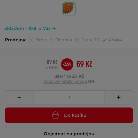
skladem - 10.8. u Vás
Prodejny:
Brno
Ostrava
Praha 10
Vítkov
89 Kč
69 Kč
-22%
s DPH
ušetříte
20 Kč
Vaše věrnostní sleva
0%
Do košíku
Objednat na prodejnu