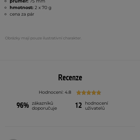
průměr:
75 mm
hmotnost:
2 x 70 g
cena za pár
Obrázky mají pouze ilustrativní charakter.
Recenze
Hodnocení: 4.8
zákazníků
hodnocení
96%
12
doporučuje
uživatelů