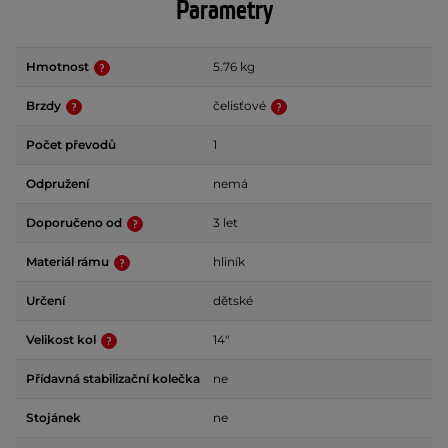
Parametry
Hmotnost
5.76 kg
Brzdy
čelisťové
Počet převodů
1
Odpružení
nemá
Doporučeno od
3 let
Materiál rámu
hliník
Určení
dětské
Velikost kol
14"
Přídavná stabilizační kolečka
ne
Stojánek
ne