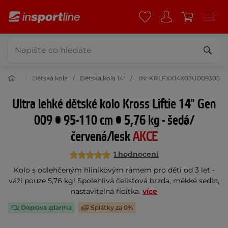
ní kola
Dětská kola
Dětská kola 14"
IN: KRLFXX14X07U009305
Ultra lehké dětské kolo Kross Liftie 14" Gen
009 • 95-110 cm • 5,76 kg - šedá/
červená/lesk
AKCE
1 hodnocení
Kolo s odlehčeným hliníkovým rámem pro děti od 3 let -
váží pouze 5,76 kg! Spolehlivá čelisťová brzda, měkké sedlo,
nastavitelná řídítka.
více
Doprava zdarma
Splátky za 0%