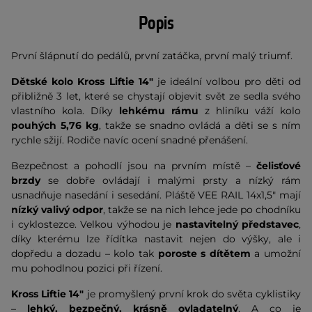
Popis
První šlápnutí do pedálů, první zatáčka, první malý triumf.
Dětské kolo Kross Liftie 14"
je ideální volbou pro děti od
přibližně 3 let, které se chystají objevit svět ze sedla svého
vlastního kola. Díky
lehkému rámu
z hliníku váží kolo
pouhých 5,76 kg
, takže se snadno ovládá a děti se s ním
rychle sžijí. Rodiče navíc ocení snadné přenášení.
Bezpečnost a pohodlí jsou na prvním místě –
čelisťové
brzdy
se dobře ovládají i malými prsty a nízký rám
usnadňuje nasedání i sesedání. Pláště VEE RAIL 14x1,5" mají
nízký valivý odpor
, takže se na nich lehce jede po chodníku
i cyklostezce. Velkou výhodou je
nastavitelný představec
,
díky kterému lze řídítka nastavit nejen do výšky, ale i
dopředu a dozadu – kolo tak
poroste s dítětem
a umožní
mu pohodlnou pozici při řízení.
Kross Liftie 14"
je promyšlený první krok do světa cyklistiky
–
lehký, bezpečný, krásně ovladatelný
. A co je