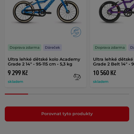
Doprava zdarma
Dáreček
Doprava zdarma
D
Ultra lehké dětské kolo Academy
Ultra lehké dětsk
Grade 2 14" • 95-115 cm • 5,3 kg
Grade 2 Belt 14" • 9
9 299 Kč
10 560 Kč
skladem
skladem
Porovnat tyto produkty