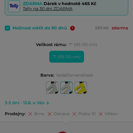
ZDARMA
Dárek v hodnotě
465 Kč
Telly na 30 dní ZDARMA
Možnost vrátit do 90 dnů
237 Kč
zdarma
Velikost rámu:
7" (95-110 cm)
7" (95-110 cm)
Barva:
šedá/červená/lesk
3-5 dní - 12.8. u Vás
Prodejny:
Brno
Ostrava
Praha 10
Vítkov