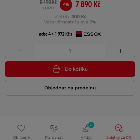
8 190 Kč
7 890 Kč
-4%
s DPH
ušetříte
300 Kč
Vaše věrnostní sleva
0%
nebo 4 × 1 972 Kč s
Do košíku
Objednat na prodejnu
Oblíbené
Porovnat
Hlídat
Splátky za 0%