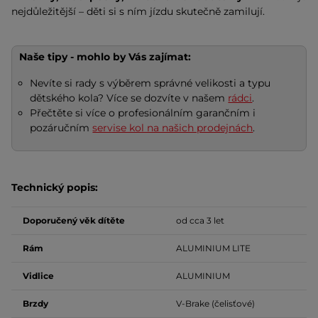
nejdůležitější – děti si s ním jízdu skutečně zamilují.
Naše tipy - mohlo by Vás zajímat:
Nevíte si rady s výběrem správné velikosti a typu
dětského kola? Více se dozvíte v našem
rádci
.
Přečtěte si více o profesionálním garančním i
pozáručním
servise kol na našich prodejnách
.
Technický popis:
Doporučený věk dítěte
od cca 3 let
Rám
ALUMINIUM LITE
Vidlice
ALUMINIUM
Brzdy
V-Brake (čelisťové)