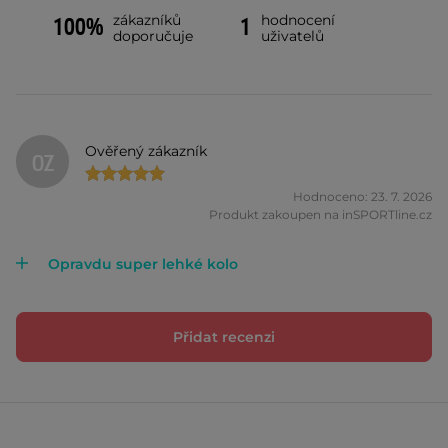
zákazníků
hodnocení
100%
1
doporučuje
uživatelů
Ověřený zákazník
OZ
Hodnoceno: 23. 7. 2026
Produkt zakoupen na inSPORTline.cz
Opravdu super lehké kolo
Přidat recenzi