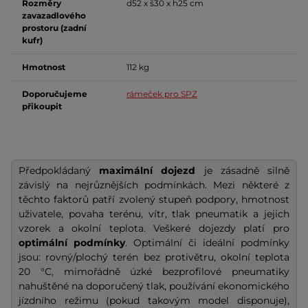
Rozměry
d52 x š30 x h25 cm
zavazadlového
prostoru (zadní
kufr)
Hmotnost
112 kg
Doporučujeme
rámeček pro SPZ
přikoupit
Předpokládaný
maximální dojezd
je zásadně silně
závislý na nejrůznějších podmínkách. Mezi některé z
těchto faktorů patří zvolený stupeň podpory, hmotnost
uživatele, povaha terénu, vítr, tlak pneumatik a jejich
vzorek a okolní teplota. Veškeré dojezdy platí pro
optimální podmínky
. Optimální či ideální podmínky
jsou: rovný/plochý terén bez protivětru, okolní teplota
20 °C, mimořádně úzké bezprofilové pneumatiky
nahuštěné na doporučený tlak, používání ekonomického
jízdního režimu (pokud takovým model disponuje),