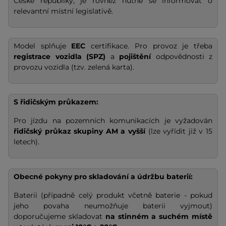
České republiky, je rovněž nutné se informovat o
relevantní místní legislativě.
Model splňuje
EEC
certifikace. Pro provoz je třeba
registrace vozidla (SPZ)
a
pojištění
odpovědnosti z
provozu vozidla (tzv. zelená karta).
S řidičským průkazem:
Pro jízdu na pozemních komunikacích je vyžadován
řidičský průkaz skupiny AM a vyšší
(lze vyřídit již v 15
letech).
Obecné pokyny pro skladování a údržbu baterií:
Baterii (případně celý produkt včetně baterie - pokud
jeho povaha neumožňuje baterii vyjmout)
doporučujeme skladovat
na stinném a suchém místě