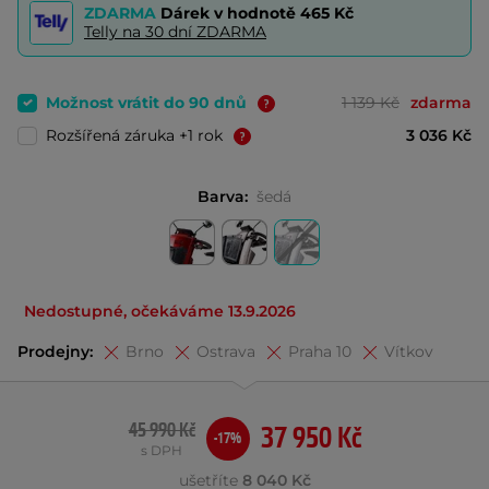
ZDARMA
Dárek v hodnotě
465 Kč
Telly na 30 dní ZDARMA
Možnost vrátit do 90 dnů
1 139 Kč
zdarma
Rozšířená záruka +1 rok
3 036 Kč
Barva:
šedá
Nedostupné, očekáváme 13.9.2026
Prodejny:
Brno
Ostrava
Praha 10
Vítkov
45 990 Kč
37 950 Kč
-17%
s DPH
ušetříte
8 040 Kč