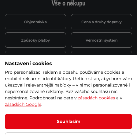
Vše o nákupu
Objednávka
Cena a druhy dopravy
Způsoby platby
Věrnostní systém
Montáž a servis
Reklamace a záruka
Nastavení cookies
Pro personalizaci reklam a obsahu používáme cookies a
Půjčovna
Kariéra
mobilní reklamní identifikátory třetích stran, abychom vám
obchodní podmínky
ukazovali relevantnější nabídky – v rámci personalizované i
nepersonalizované reklamy. Bez vašeho souhlasu nic
nesbíráme. Podrobnosti najdete v
zásadách cookies
a v
zásadách Google
.
© 2026 SEVEN SPORT s.r.o Všechna práva vyhrazena
Podle zákona o evidenci tržeb je prodávající povinen vystavit
Souhlasím
kupujícímu účtenku.
Zároveň je povinen zaevidovat přijatou tržbu u správce daně online; v