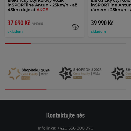
Elektrický čtyřkolový vozík
Elektrický čtyřkolo
inSPORTline Antun • 25km/h • až
inSPORTline Antu
45km dojezd
AKCE
rámem • 25km/h • 
37 690 Kč
39 990 Kč
48 990 Kč
skladem
skladem
Kontaktujte nás
Infolinka
:
+420 556 300 970