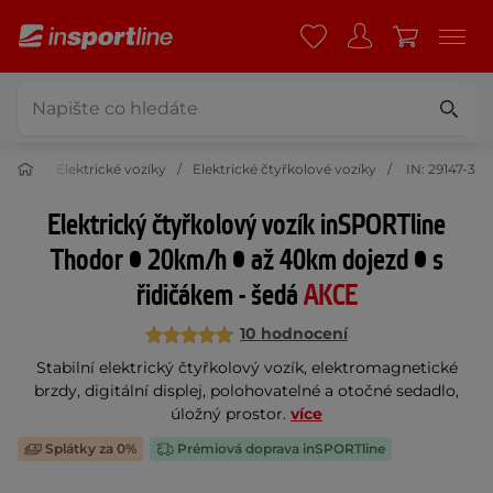
krása
Elektrické vozíky
Elektrické čtyřkolové vozíky
IN: 29147-3
Elektrický čtyřkolový vozík inSPORTline
Thodor • 20km/h • až 40km dojezd • s
řidičákem - šedá
AKCE
10 hodnocení
Stabilní elektrický čtyřkolový vozík, elektromagnetické
brzdy, digitální displej, polohovatelné a otočné sedadlo,
úložný prostor.
více
Splátky za 0%
Prémiová doprava inSPORTline