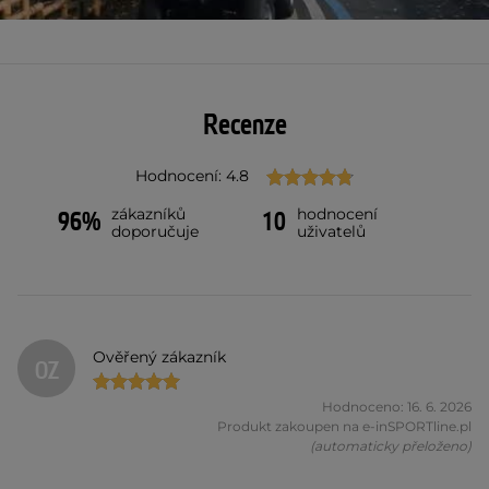
Recenze
Hodnocení: 4.8
zákazníků
hodnocení
96%
10
doporučuje
uživatelů
Ověřený zákazník
OZ
Hodnoceno: 16. 6. 2026
Produkt zakoupen na e-inSPORTline.pl
(automaticky přeloženo)