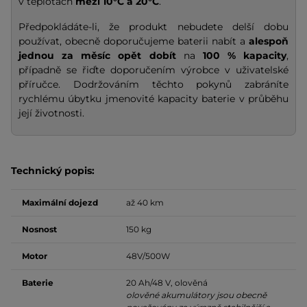
v teplotách
mezi 10°C a 20°C
.
Předpokládáte-li, že produkt nebudete delší dobu
používat, obecně doporučujeme baterii nabít a
alespoň
jednou za měsíc opět dobít
na
100 % kapacity
,
případně se řiďte doporučením výrobce v uživatelské
příručce. Dodržováním těchto pokynů zabráníte
rychlému úbytku jmenovité kapacity baterie v průběhu
její životnosti.
Technický popis:
Maximální dojezd
až 40 km
Nosnost
150 kg
Motor
48V/500W
Baterie
20 Ah/48 V, olověná
olověné akumulátory jsou obecně