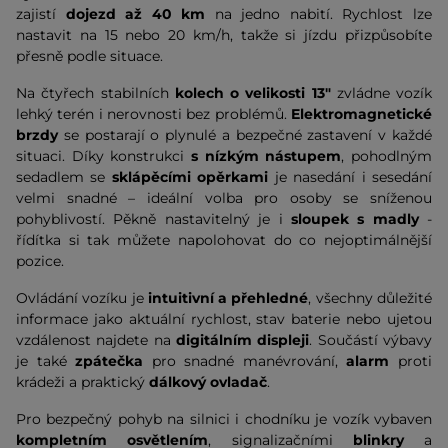
zajistí
dojezd až 40 km
na jedno nabití. Rychlost lze
nastavit na 15 nebo 20 km/h, takže si jízdu přizpůsobíte
přesně podle situace.
Na čtyřech stabilních
kolech o velikosti 13"
zvládne vozík
lehký terén i nerovnosti bez problémů.
Elektromagnetické
brzdy
se postarají o plynulé a bezpečné zastavení v každé
situaci. Díky konstrukci
s nízkým nástupem
, pohodlným
sedadlem se
sklápěcími opěrkami
je nasedání i sesedání
velmi snadné – ideální volba pro osoby se sníženou
pohyblivostí. Pěkně nastavitelný je i
sloupek s madly
-
řídítka si tak můžete napolohovat do co nejoptimálnější
pozice.
Ovládání vozíku je
intuitivní a přehledné
, všechny důležité
informace jako aktuální rychlost, stav baterie nebo ujetou
vzdálenost najdete na
digitálním displeji
. Součástí výbavy
je také
zpátečka
pro snadné manévrování,
alarm
proti
krádeži a praktický
dálkový ovladač
.
Pro bezpečný pohyb na silnici i chodníku je vozík vybaven
kompletním osvětlením
, signalizačními
blinkry
a