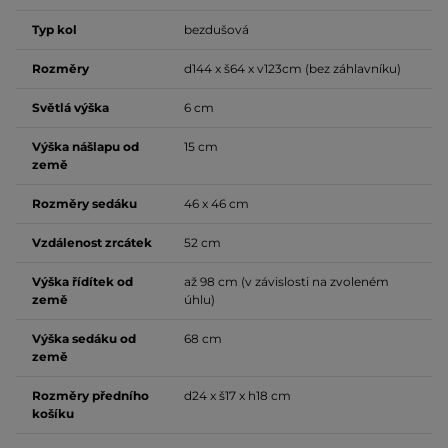
Typ kol
bezdušová
Rozměry
d144 x š64 x v123cm (bez záhlavníku)
Světlá výška
6 cm
Výška nášlapu od
15 cm
země
Rozměry sedáku
46 x 46 cm
Vzdálenost zrcátek
52 cm
Výška řídítek od
až 98 cm (v závislosti na zvoleném
země
úhlu)
Výška sedáku od
68 cm
země
Rozměry předního
d24 x š17 x h18 cm
košíku