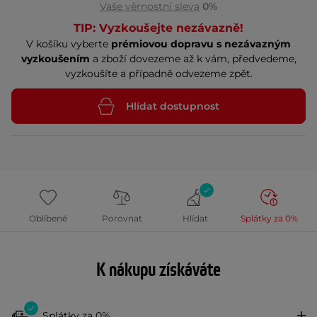
Vaše věrnostní sleva
0%
TIP: Vyzkoušejte nezávazně!
V košíku vyberte
prémiovou dopravu s nezávazným
vyzkoušením
a zboží dovezeme až k vám, předvedeme,
vyzkoušíte a případně odvezeme zpět.
Hlídat dostupnost
Oblíbené
Porovnat
Hlídat
Splátky za 0%
K nákupu získáváte
Splátky za 0%