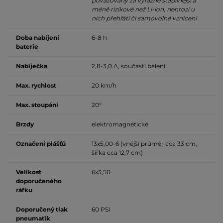
považovány za výrazně stabilnější a
méně rizikové než Li-ion, nehrozí u
nich přehřátí či samovolné vznícení
Doba nabíjení
6-8 h
baterie
Nabíječka
2,8-3,0 A, součástí balení
Max. rychlost
20 km/h
Max. stoupání
20°
Brzdy
elektromagnetické
Označení plášťů
13x5,00-6 (vnější průměr cca 33 cm,
šířka cca 12,7 cm)
Velikost
6x3,50
doporučeného
ráfku
Doporučený tlak
60 PSI
pneumatik