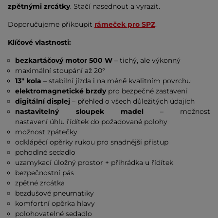
zpětnými zrcátky
. Stačí nasednout a vyrazit.
Doporučujeme přikoupit
rámeček pro SPZ
.
Klíčové vlastnosti:
bezkartáčový motor 500 W
– tichý, ale výkonný
maximální stoupání až 20°
13" kola
– stabilní jízda i na méně kvalitním povrchu
elektromagnetické brzdy
pro bezpečné zastavení
digitální displej
– přehled o všech důležitých údajích
nastavitelný sloupek madel
– možnost
nastavení úhlu řídítek do požadované polohy
možnost zpátečky
odklápěcí opěrky rukou pro snadnější přístup
pohodlné sedadlo
uzamykací úložný prostor + přihrádka u řídítek
bezpečnostní pás
zpětné zrcátka
bezdušové pneumatiky
komfortní opěrka hlavy
polohovatelné sedadlo