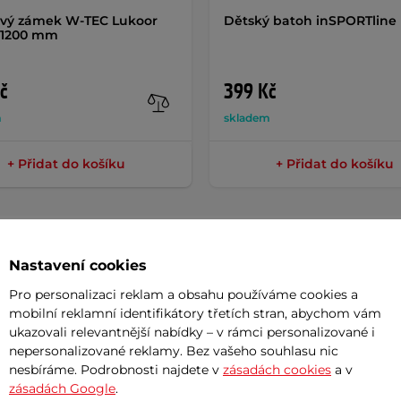
ový zámek W-TEC Lukoor
Dětský batoh inSPORTline
5*1200 mm
č
399 Kč
m
skladem
+ Přidat do košíku
+ Přidat do košíku
Nastavení cookies
Param
Pro personalizaci reklam a obsahu používáme cookies a
mobilní reklamní identifikátory třetích stran, abychom vám
ukazovali relevantnější nabídky – v rámci personalizované i
nepersonalizované reklamy. Bez vašeho souhlasu nic
ní volba pro každého, kdo miluje jízdu v
nesbíráme. Podrobnosti najdete v
zásadách cookies
a v
Materiál rá
zásadách Google
.
vidlici Zoom Forgo
s 100 mm zdvihem