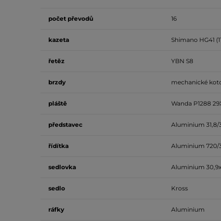
počet
převodů
16
kazeta
Shimano HG41 (1
řetěz
YBN S8
brzdy
mechanické kot
pláště
Wanda P1288 29
představec
Aluminium 31,8/
řídítka
Aluminium 720/3
sedlovka
Aluminium 30,
sedlo
Kross
ráfky
Aluminium