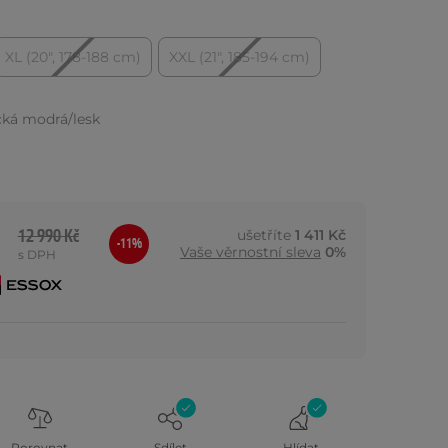
XL (20", 178-188 cm)
XXL (21", 185-194 cm)
ká modrá/lesk
12 990 Kč
ušetříte
1 411 Kč
-11%
Vaše věrnostní sleva
0%
s DPH
Porovnat
Sdílet
Hlídat