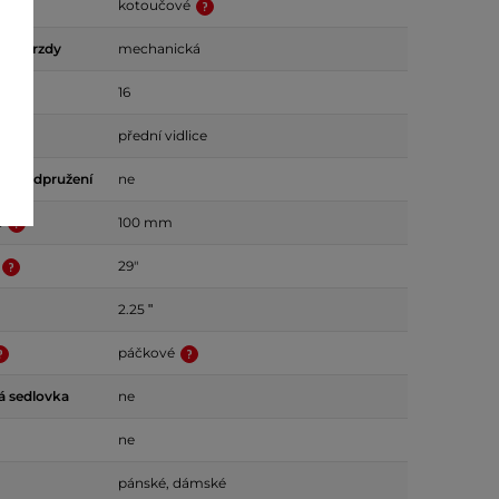
kotoučové
ové brzdy
mechanická
odů
16
přední vidlice
ost odpružení
ne
e
100 mm
29"
2.25 ʺ
páčkové
á sedlovka
ne
ne
pánské, dámské