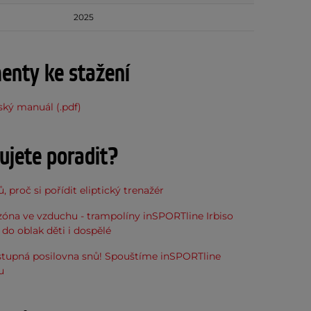
2025
nty ke stažení
ský manuál (.pdf)
ujete poradit?
, proč si pořídit eliptický trenažér
óna ve vzduchu - trampolíny inSPORTline Irbiso
do oblak děti i dospělé
stupná posilovna snů! Spouštíme inSPORTline
u