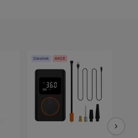
Dáreček
AKCE
Dáreč
Následujíc