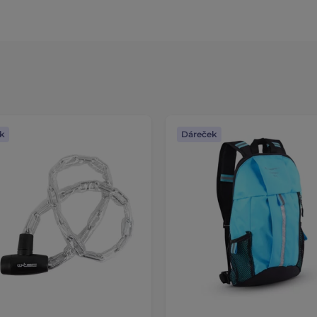
k
Dáreček