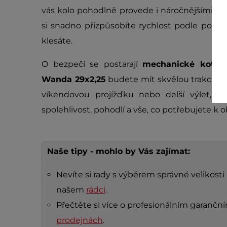
vás kolo pohodlně provede i náročnějšími le
si snadno přizpůsobíte rychlost podle potře
klesáte.
O bezpečí se postarají
mechanické kotou
Wanda 29x2,25
budete mít skvělou trakci na
víkendovou projížďku nebo delší výlet,
Kr
spolehlivost, pohodlí a vše, co potřebujete k 
Naše tipy - mohlo by Vás zajímat:
Nevíte si rady s výběrem správné velikosti 
našem
rádci
.
Přečtěte si více o profesionálním garanč
prodejnách
.