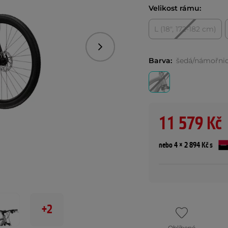
Velikost rámu:
L (18", 172-182 cm)
Následující
Barva:
šedá/námořnic
11 579 Kč
nebo 4 × 2 894 Kč s
+2
Oblíbené