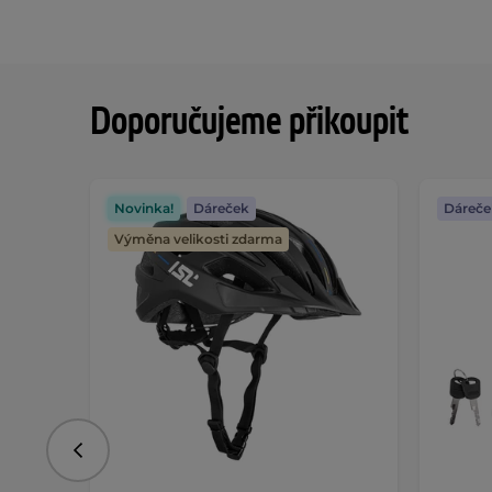
Doporučujeme přikoupit
Novinka!
Dáreček
Dáreče
Výměna velikosti zdarma
Předchozí