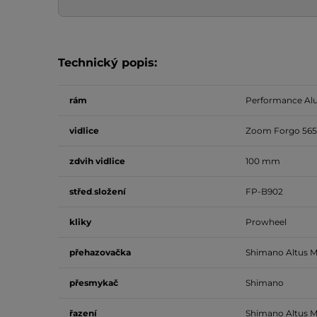
Technický popis:
rám
Performance Al
vidlice
Zoom Forgo 56
zdvih vidlice
100 mm
střed
.
složení
FP-B902
kliky
Prowheel
přehazovačka
Shimano Altus M
přesmykač
Shimano
řazení
Shimano Altus M