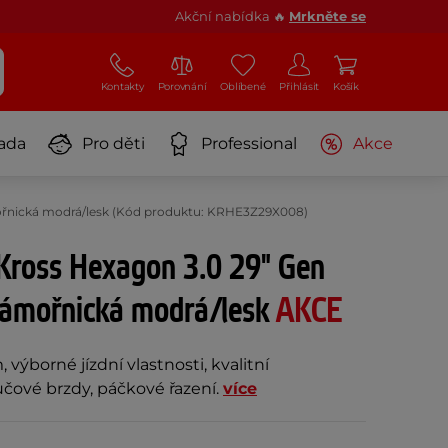
Akční nabídka 🔥
Mrkněte se
Kontakty
Porovnání
Oblíbené
Přihlásit
Košík
ada
Pro děti
Professional
Akce
mořnická modrá/lesk (Kód produktu: KRHE3Z29X008)
Kross Hexagon 3.0 29" Gen
námořnická modrá/lesk
AKCE
 výborné jízdní vlastnosti, kvalitní
ové brzdy, páčkové řazení.
více