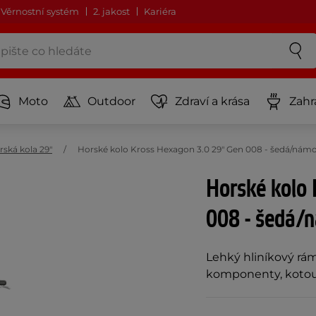
Věrnostní systém
2. jakost
Kariéra
Moto
Outdoor
Zdraví a krása
Zahr
rská kola 29"
Horské kolo Kross Hexagon 3.0 29" Gen 008 - šedá/ná
Horské kolo 
008 - šedá/
Lehký hliníkový rám,
komponenty, kotouč