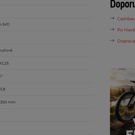
Dopor
Cashback
1-34T)
Po hlavě
Doprava 
oučové
X2,25
3
°
1,8
9x350 mm