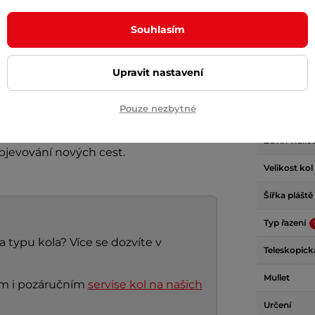
Brzdy
sními cestami. Se
16 převody Shimano
Souhlasím
Typ kotouč
by, ať už jedete do kopce nebo svižně
Počet přev
Upravit nastavení
Odpružení
čové brzdy
a díky širokým
plášťům
Pouze nezbytné
 jakémkoli povrchu. Ať už se vydáte na
Zamykateln
oss Hexagon 3.0
29"
vám nabídne
Zdvih vidlic
objevování nových cest.
Velikost kol
Šířka pláště
Typ řazení
a typu kola? Více se dozvíte v
Teleskopick
Mullet
ním i pozáručním
servise kol na našich
Určení