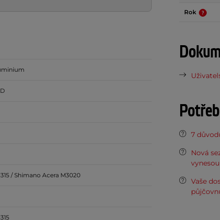
Rok
Dokume
uminium
Uživatel
5D
Potřeb
7 důvodů
Nová sez
vynesou 
315 / Shimano Acera M3020
Vaše do
půjčovn
315