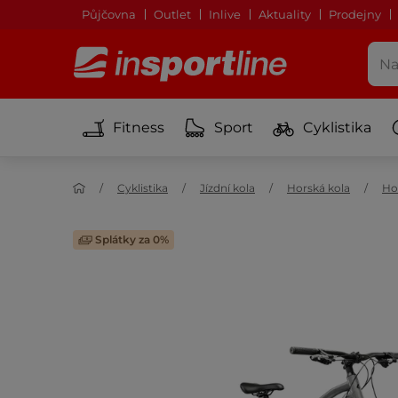
Půjčovna
Outlet
Inlive
Aktuality
Prodejny
Fitness
Sport
Cyklistika
Cyklistika
Jízdní kola
Horská kola
Ho
Splátky za 0%