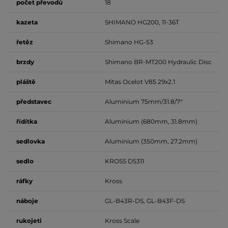
počet
převodů
18
kazeta
SHIMANO HG200, 11-36T
řetěz
Shimano HG-53
brzdy
Shimano BR-MT200 Hydraulic Disc
pláště
Mitas Ocelot V85 29x2.1
představec
Aluminium 75mm/31.8/7°
řídítka
Aluminium (680mm, 31.8mm)
sedlovka
Aluminium (350mm, 27.2mm)
sedlo
KROSS D5311
ráfky
Kross
náboje
GL-B43R-DS, GL-B43F-DS
rukojeti
Kross Scale