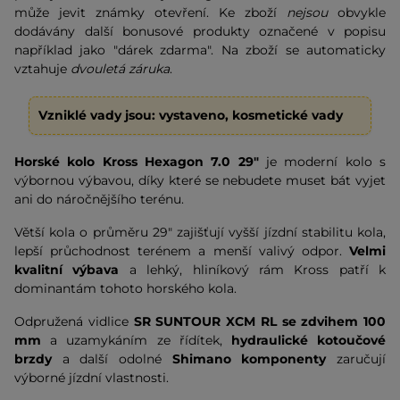
může jevit známky otevření. Ke zboží
nejsou
obvykle
dodávány další bonusové produkty označené v popisu
například jako "dárek zdarma". Na zboží se automaticky
vztahuje
dvouletá záruka
.
Vzniklé vady jsou: vystaveno, kosmetické vady
Horské kolo Kross Hexagon 7.0 29"
je moderní kolo s
výbornou výbavou, díky které se nebudete muset bát vyjet
ani do náročnějšího terénu.
Větší kola o průměru 29" zajišťují vyšší jízdní stabilitu kola,
lepší průchodnost terénem a menší valivý odpor.
Velmi
kvalitní výbava
a lehký, hliníkový rám Kross patří k
dominantám tohoto horského kola.
Odpružená vidlice
SR SUNTOUR XCM RL se zdvihem 100
mm
a uzamykáním ze řídítek,
hydraulické kotoučové
brzdy
a další odolné
Shimano komponenty
zaručují
výborné jízdní vlastnosti.