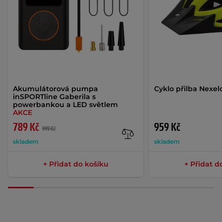
Akumulátorová pumpa
Cyklo přilba Nexel
inSPORTline Gaberila s
powerbankou a LED světlem
AKCE
789 Kč
959 Kč
999 Kč
skladem
skladem
+ Přidat do košíku
+ Přidat d