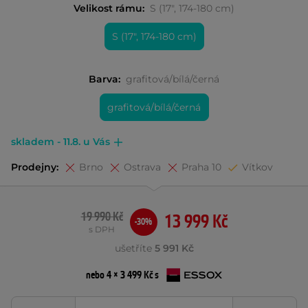
Velikost rámu:
S (17", 174-180 cm)
S (17", 174-180 cm)
Barva:
grafitová/bílá/černá
grafitová/bílá/černá
skladem - 11.8. u Vás
Prodejny:
Brno
Ostrava
Praha 10
Vítkov
19 990 Kč
13 999 Kč
-30%
s DPH
ušetříte
5 991 Kč
nebo 4 × 3 499 Kč s