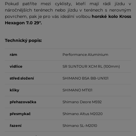
Pokud patříte mezi cyklisty, kteří mají rádi jízdu v
náročnějších terénech nebo jízdu v terénech s nerovným
povrchem, pak je pro vás ideální volbou
horské kolo Kross
Hexagon 7.0 29".
Technický popis:
rám
Performance Aluminium
vidlice
SR SUNTOUR XCM RL (100mm)
střed
.
složení
SHIMANO BSA BB-UN101
kliky
SHIMANO MT101
přehazovačka
Shimano Deore M592
přesmykač
Shimano Altus M2020
řazení
Shimano SL-M2010