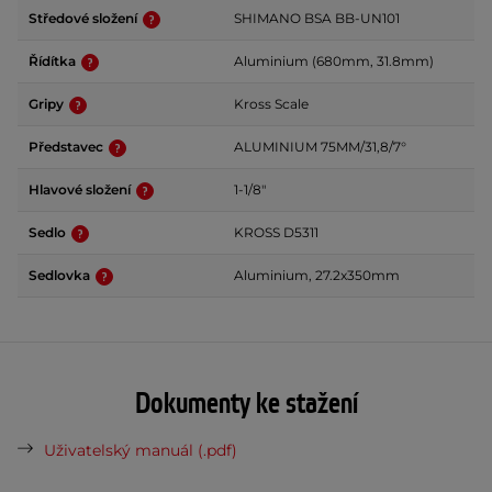
Středové složení
SHIMANO BSA BB-UN101
Řídítka
Aluminium (680mm, 31.8mm)
Gripy
Kross Scale
Představec
ALUMINIUM 75MM/31,8/7°
Hlavové složení
1-1/8"
Sedlo
KROSS D5311
Sedlovka
Aluminium, 27.2x350mm
Dokumenty ke stažení
Uživatelský manuál (.pdf)