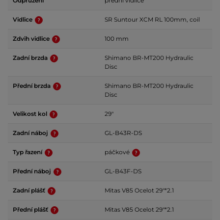
Odpružení
přední vidlice
Vidlice
SR Suntour XCM RL 100mm, coil
Zdvih vidlice
100 mm
Zadní brzda
Shimano BR-MT200 Hydraulic
Disc
Přední brzda
Shimano BR-MT200 Hydraulic
Disc
Velikost kol
29"
Zadní náboj
GL-B43R-DS
Typ řazení
páčkové
Přední náboj
GL-B43F-DS
Zadní plášť
Mitas V85 Ocelot 29"*2.1
Přední plášť
Mitas V85 Ocelot 29"*2.1