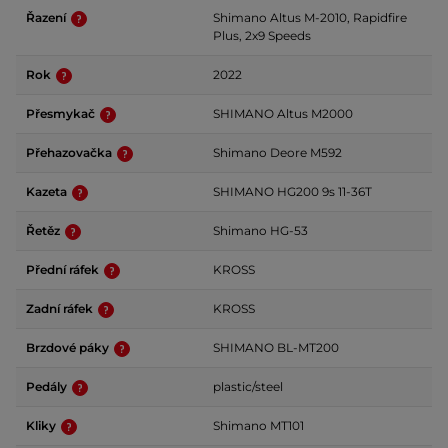
Řazení
Shimano Altus M-2010, Rapidfire
Plus, 2x9 Speeds
Rok
2022
Přesmykač
SHIMANO Altus M2000
Přehazovačka
Shimano Deore M592
Kazeta
SHIMANO HG200 9s 11-36T
Řetěz
Shimano HG-53
Přední ráfek
KROSS
Zadní ráfek
KROSS
Brzdové páky
SHIMANO BL-MT200
Pedály
plastic/steel
Kliky
Shimano MT101