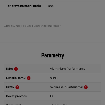
příprava na zadní nosič
ano
Obrázky mají pouze ilustrativní charakter.
Parametry
Rám
Aluminium Performance
Materiál rámu
hliník
Brzdy
hydraulické, kotoučové
Počet převodů
18