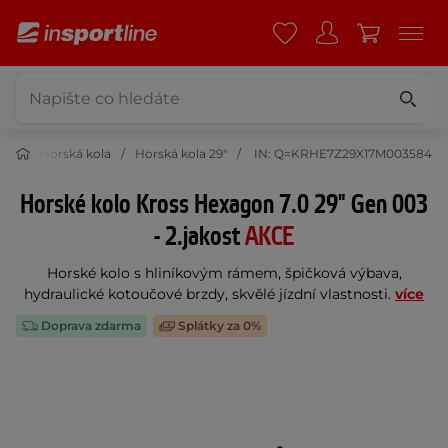
ola
Horská kola
Horská kola 29"
IN: Q=KRHE7Z29X17M003584
Horské kolo Kross Hexagon 7.0 29" Gen 003
- 2.jakost
AKCE
Horské kolo s hliníkovým rámem, špičková výbava,
hydraulické kotoučové brzdy, skvělé jízdní vlastnosti.
více
Doprava zdarma
Splátky za 0%