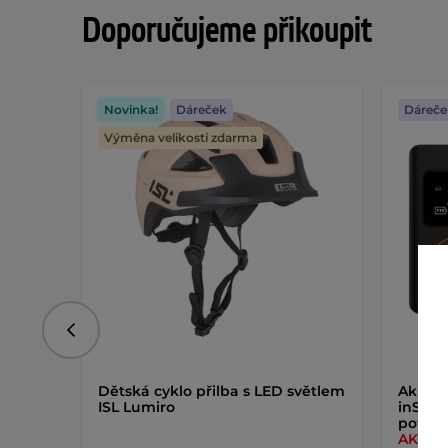
Doporučujeme přikoupit
Novinka!
Dáreček
Dáreče
Výměna velikosti zdarma
Předchozí
Dětská cyklo přilba s LED světlem
Akumu
ISL Lumiro
inSPOR
power
AKCE