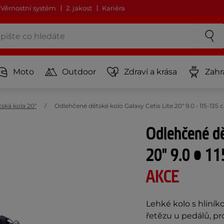
Věrnostní systém
2. jakost
Kariéra
Moto
Outdoor
Zdraví a krása
Zahr
ská kola 20"
Odlehčené dětské kolo Galaxy Cetis Lite 20" 9.0 • 115-135
Odlehčené dě
20" 9.0 • 11
AKCE
Lehké kolo s hliník
řetězu u pedálů, pro