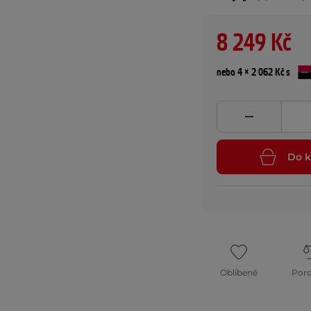
8 249 Kč
nebo 4 × 2 062 Kč s
Do k
Oblíbené
Por