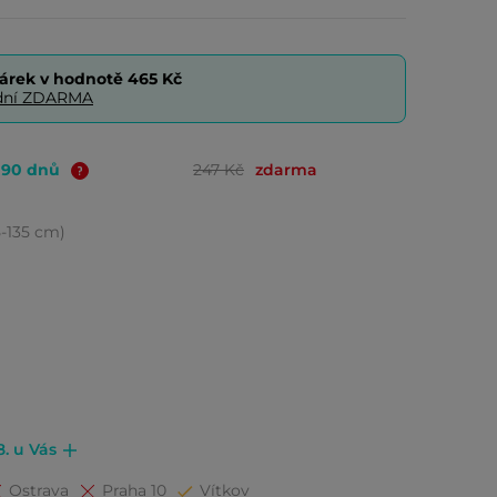
árek v hodnotě
465 Kč
0 dní ZDARMA
o 90 dnů
247 Kč
zdarma
15-135 cm)
8. u Vás
Ostrava
Praha 10
Vítkov