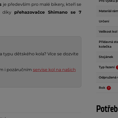
Pro výšku p
is
je především pro malé bikery, kteří se
Materiál rá
o díky
přehazovačce Shimano se 7
Určení
Velikost kol
Přídavná sta
kolečka
 a typu dětského kola? Více se dozvíte
Stojánek
Typ řazení
ním i pozáručním
servise kol na našich
Odpružená v
Rok
Potřeb