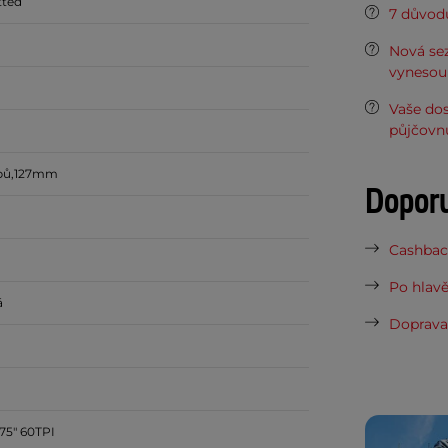
tted
7 důvodů
Nová sez
vynesou 
Vaše do
půjčovn
ubů,127mm
Dopor
Cashback
Po hlavě
á
Doprava 
75" 60TPI