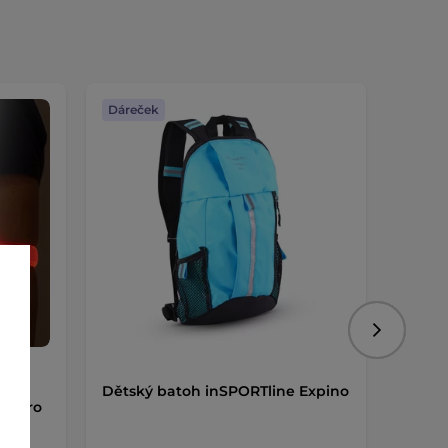
Dáreček
Dáreč
Následujíc
ku
Dětský batoh inSPORTline Expino
Elekt
umiero
Dukef
světl