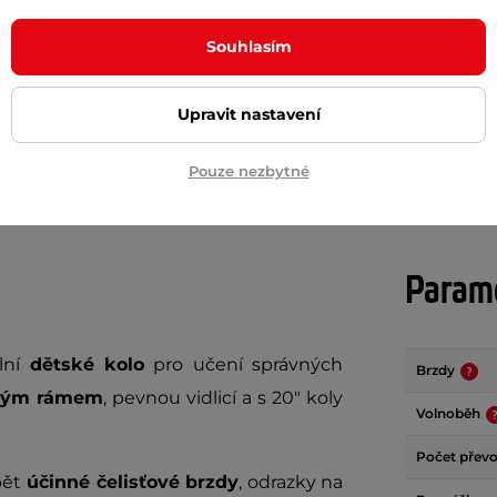
č
169 Kč
999 Kč
Souhlasím
m
skladem
+ Přidat do košíku
Upravit nastavení
+ Přidat do košíku
Pouze nezbytné
Param
lní
dětské kolo
pro učení správných
Brzdy
ovým rámem
, pevnou vidlicí a s 20" koly
Volnoběh
Počet přev
bět
účinné čelisťové brzdy
, odrazky na