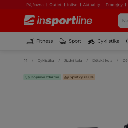
Půjčovna
Outlet
Inlive
Aktuality
Prodejny
Fitness
Sport
Cyklistika
Cyklistika
Jízdní kola
Dětská kola
Dět
Doprava zdarma
Splátky za 0%