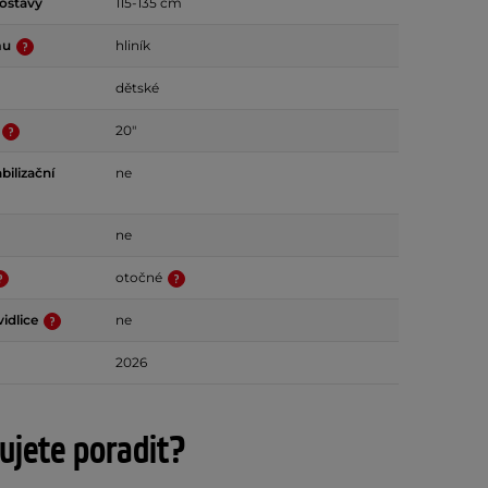
ostavy
115-135 cm
mu
hliník
dětské
20"
bilizační
ne
ne
otočné
idlice
ne
2026
ujete poradit?