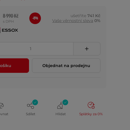
8 990 Kč
ušetříte
741 Kč
-8%
Vaše věrnostní sleva
0%
s DPH
ošíku
Objednat na prodejnu
ovnat
Sdílet
Hlídat
Splátky za 0%