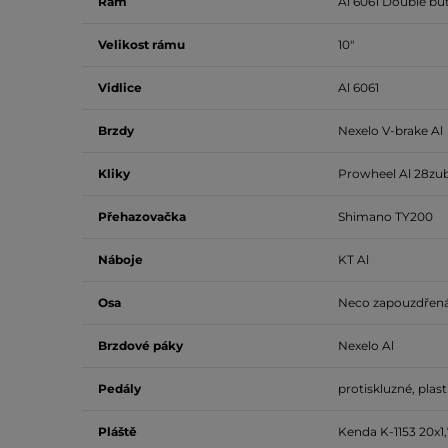
Rám
Al 6061 Double bu
Velikost rámu
10"
Vidlice
Al 6061
Brzdy
Nexelo V-brake Al
Kliky
Prowheel Al 28z
Přehazovačka
Shimano TY200
Náboje
KT Al
Osa
Neco zapouzdřen
Brzdové páky
Nexelo Al
Pedály
protiskluzné, plast
Pláště
Kenda K-1153 20x1,