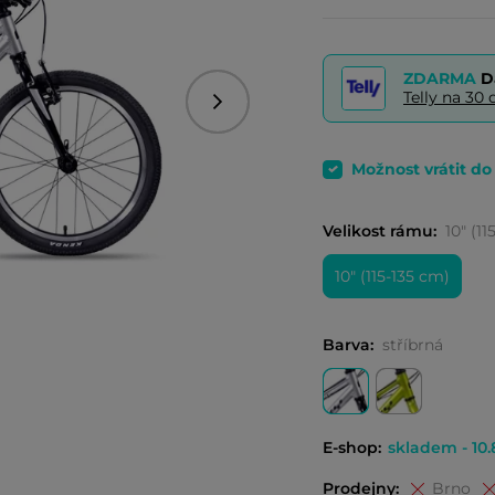
ZDARMA
D
Telly na 3
Následující
Možnost vrátit d
Velikost rámu:
10" (1
10" (115-135 cm)
Barva:
stříbrná
E-shop:
skladem - 10.
Prodejny:
Brno