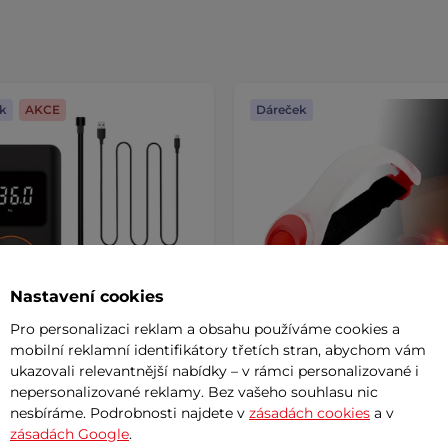
k
AKCE
Dáreček
Nastavení cookies
Pro personalizaci reklam a obsahu používáme cookies a
mobilní reklamní identifikátory třetích stran, abychom vám
ukazovali relevantnější nabídky – v rámci personalizované i
látorová pumpa
Upínací svítící pásek na ru
nepersonalizované reklamy. Bez vašeho souhlasu nic
Tline Gaberila s
nebo nohu inSPORTline L
nesbíráme. Podrobnosti najdete v
zásadách cookies
a v
bankou a LED světlem
zásadách Google
.