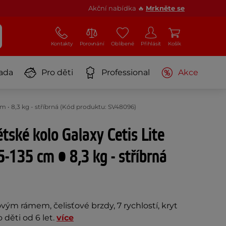
Akční nabídka 🔥
Mrkněte se
Kontakty
Porovnání
Oblíbené
Přihlásit
Košík
ada
Pro děti
Professional
Akce
 cm • 8,3 kg - stříbrná (Kód produktu: SV48096)
tské kolo Galaxy Cetis Lite
5-135 cm • 8,3 kg - stříbrná
ovým rámem, čelisťové brzdy, 7 rychlostí, kryt
 děti od 6 let.
více