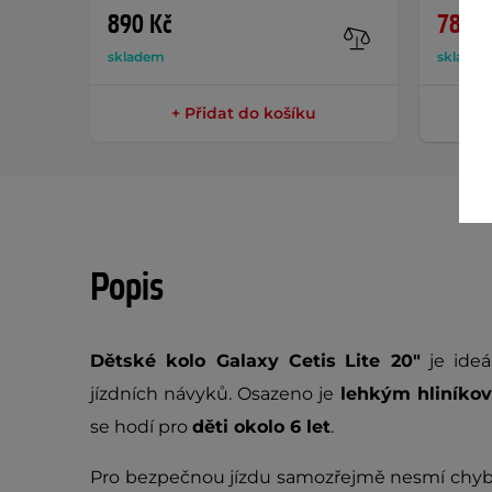
890 Kč
789 K
skladem
sklade
+ Přidat do košíku
Popis
Dětské kolo
Galaxy Cetis
Lite 20"
je ideá
jízdních návyků. Osazeno je
lehkým hliník
se hodí pro
děti okolo 6 let
.
Pro bezpečnou jízdu samozřejmě nesmí chy