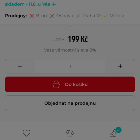
skladem - 11.8. u Vás
Prodejny:
Brno
Ostrava
Praha 10
Vítkov
199 Kč
s DPH
Vaše věrnostní sleva
0%
Do košíku
Objednat na prodejnu