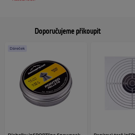
Doporučujeme přikoupit
Dáreček
Diabolky inSPORTline Snowpeak
Papírový terč inS