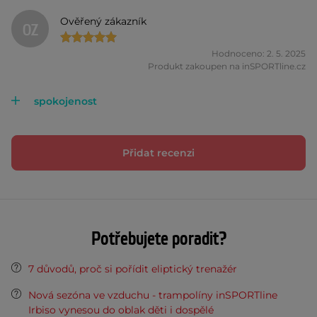
Ověřený zákazník
OZ
Hodnoceno: 2. 5. 2025
Produkt zakoupen na inSPORTline.cz
spokojenost
Přidat recenzi
Potřebujete poradit?
7 důvodů, proč si pořídit eliptický trenažér
Nová sezóna ve vzduchu - trampolíny inSPORTline
Irbiso vynesou do oblak děti i dospělé