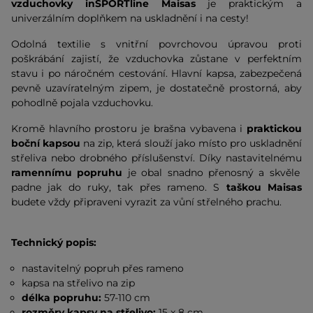
vzduchovky inSPORTline Maisas
je praktickým a
univerzálním doplňkem na uskladnění i na cesty!
Odolná textilie s vnitřní povrchovou úpravou proti
poškrábání zajistí, že vzduchovka zůstane v perfektním
stavu i po náročném cestování. Hlavní kapsa, zabezpečená
pevně uzavíratelným zipem, je dostatečně prostorná, aby
pohodlně pojala vzduchovku.
Kromě hlavního prostoru je brašna vybavena i
praktickou
boční kapsou
na zip, která slouží jako místo pro uskladnění
střeliva nebo drobného příslušenství. Díky nastavitelnému
ramennímu popruhu
je obal snadno přenosný a skvěle
padne jak do ruky, tak přes rameno. S
taškou Maisas
budete vždy připraveni vyrazit za vůní střelného prachu.
Technický popis:
nastavitelný popruh přes rameno
kapsa na střelivo na zip
délka popruhu:
57-110 cm
rozměry kapsy na střelivo:
15 x 8 cm