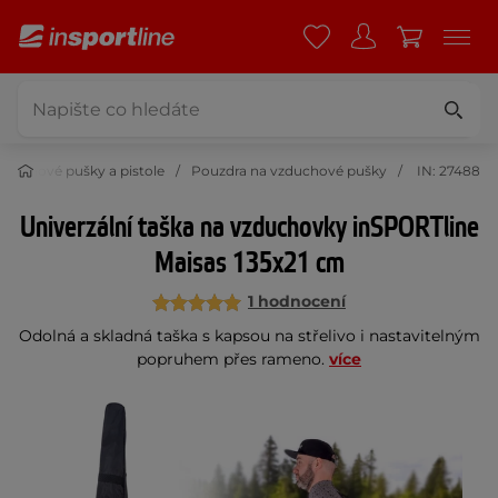
zduchové pušky a pistole
Pouzdra na vzduchové pušky
IN: 27488
Univerzální taška na vzduchovky inSPORTline
Maisas 135x21 cm
1 hodnocení
Odolná a skladná taška s kapsou na střelivo i nastavitelným
popruhem přes rameno.
více