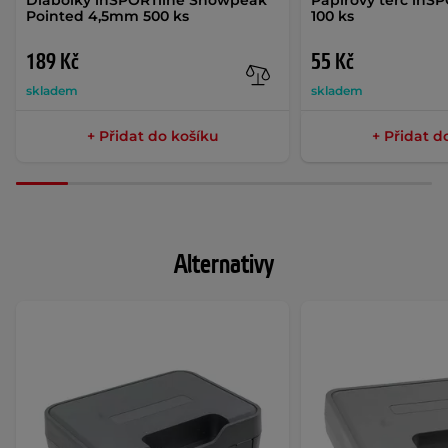
Pointed 4,5mm 500 ks
100 ks
189 Kč
55 Kč
skladem
skladem
+ Přidat do košíku
+ Přidat d
Alternativy