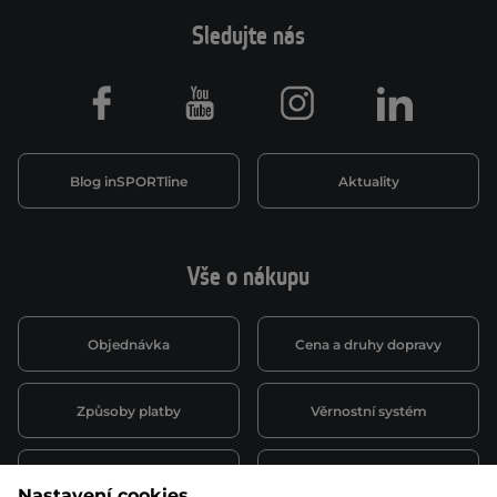
Sledujte nás
Facebook
Youtube
Instagram
LinkedIn
Blog inSPORTline
Aktuality
Vše o nákupu
Objednávka
Cena a druhy dopravy
Způsoby platby
Věrnostní systém
Montáž a servis
Reklamace a záruka
Nastavení cookies