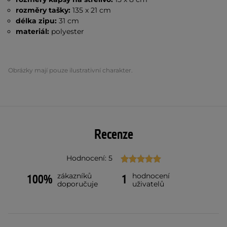
rozměry tašky:
135 x 21 cm
délka zipu:
31 cm
materiál:
polyester
Obrázky mají pouze ilustrativní charakter.
Recenze
Hodnocení: 5
zákazníků
hodnocení
100%
1
doporučuje
uživatelů