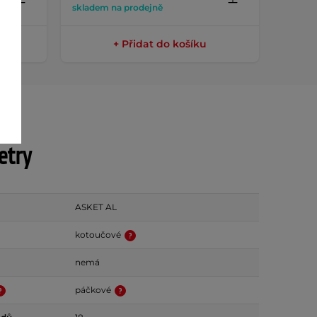
skladem na prodejně
sklade
+ Přidat do košíku
etry
ASKET AL
kotoučové
nemá
páčkové