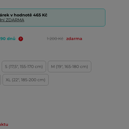
árek v hodnotě
465 Kč
0 dní ZDARMA
o 90 dnů
1 200 Kč
zdarma
S (17,5", 155-170 cm)
M (19", 165-180 cm)
XL (22", 185-200 cm)
uktu