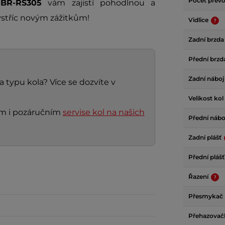
Počet přev
BR-RS305
vám zajistí pohodlnou a
vstříc novým zážitkům!
Vidlice
Zadní brzd
Přední brz
Zadní nábo
a typu kola? Více se dozvíte v
Velikost kol
ním i pozáručním
servise kol na našich
Přední náb
Zadní plášť
Přední pláš
Řazení
Přesmykač
Přehazova