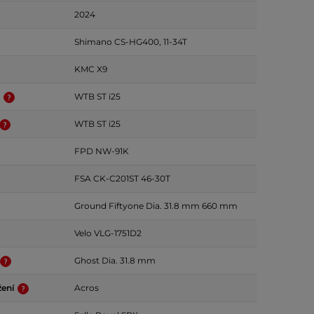
2024
Shimano CS-HG400, 11-34T
KMC X9
k
WTB ST i25
WTB ST i25
FPD NW-91K
FSA CK-C201ST 46-30T
Ground Fiftyone Dia. 31.8 mm 660 mm
Velo VLG-1751D2
Ghost Dia. 31.8 mm
žení
Acros