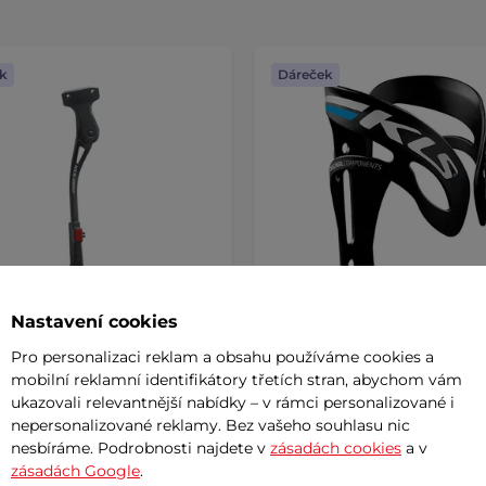
k
Dáreček
Nastavení cookies
Pro personalizaci reklam a obsahu používáme cookies a
ojan zadní Kellys Kickflip
mobilní reklamní identifikátory třetích stran, abychom vám
Košík na láhev Kellys Squa
 24-29"
ukazovali relevantnější nabídky – v rámci personalizované i
nepersonalizované reklamy. Bez vašeho souhlasu nic
nesbíráme. Podrobnosti najdete v
zásadách cookies
a v
č
239 Kč
zásadách Google
.