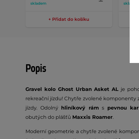
skladem
sklade
+ Přidat do košíku
Popis
Gravel kolo Ghost Urban Asket AL
je pohod
rekreační jízdu! Chytře zvolené komponenty zar
jízdy. Odolný
hliníkový rám
s
pevnou kar
obutých do plášťů
Maxxis Roamer
.
Moderní geometrie a chytře zvolené komp