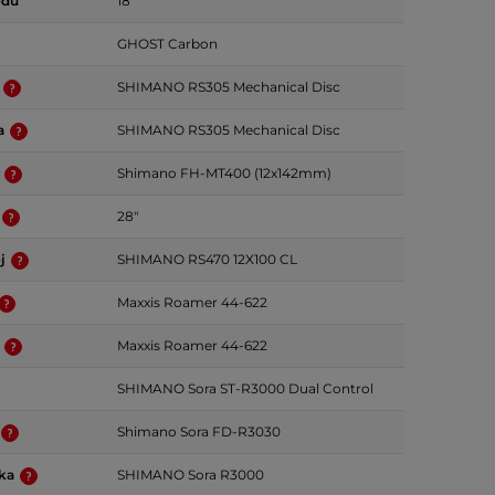
odů
18
GHOST Carbon
a
SHIMANO RS305 Mechanical Disc
da
SHIMANO RS305 Mechanical Disc
j
Shimano FH-MT400 (12x142mm)
28"
oj
SHIMANO RS470 12X100 CL
Maxxis Roamer 44-622
ť
Maxxis Roamer 44-622
SHIMANO Sora ST-R3000 Dual Control
Shimano Sora FD-R3030
čka
SHIMANO Sora R3000