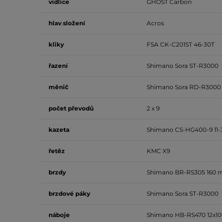
vidlice
GHOST Carbon
hlav
.
složení
Acros
kliky
FSA CK-C201ST 46-30T
řazení
Shimano Sora ST-R3000
měnič
Shimano Sora RD-R3000 
počet
převodů
2 x 9
kazeta
Shimano CS-HG400-9 11-
řetěz
KMC X9
brzdy
Shimano BR-RS305 160 
brzdové
páky
Shimano Sora ST-R3000
náboje
Shimano HB-RS470 12x1