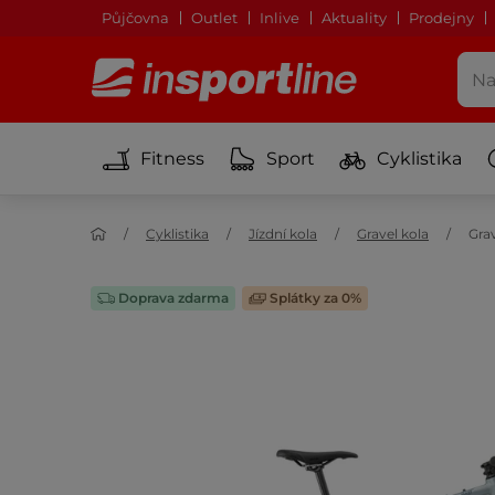
Půjčovna
Outlet
Inlive
Aktuality
Prodejny
Fitness
Sport
Cyklistika
Cyklistika
Jízdní kola
Gravel kola
Gra
Doprava zdarma
Splátky za 0%