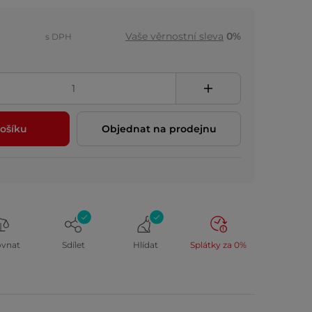
Vaše věrnostní sleva
0%
s DPH
ošíku
Objednat na prodejnu
ovnat
Sdílet
Hlídat
Splátky za 0%