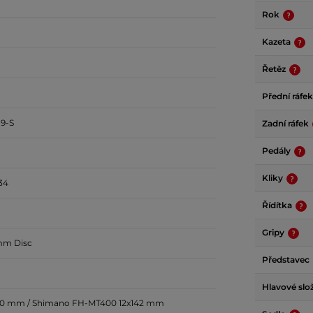
Rok
Kazeta
Řetěz
Přední ráfe
9-S
Zadní ráfek
Pedály
Kliky
34
Řídítka
Gripy
mm Disc
Představec
Hlavové slo
00 mm / Shimano FH-MT400 12x142 mm