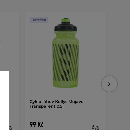
Dáreček
Dáreč
Následujíc
d
Cyklo láhev Kellys Mojave
Nosič 
Transparent 0,5l
99 Kč
929 