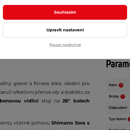
m
skladem na prodejně
Souhlasím
+ Přidat do košíku
+ Přidat do košíku
Upravit nastavení
Pouze nezbytné
Param
lný gravel a fitness bike, ideální pro
Rám
učí efektivní přenos síly a stabilitu za
Brzdy
bonovou vidlicí
stojí na
28" kolech
Odpružení
Typ řazení
onenty včetně pohonu
Shimano Sora s