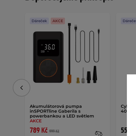
Dáreček
AKCE
Dáreče
Předchozí
Akumulátorová pumpa
Cyklost
inSPORTline Gaberila s
40 mm
powerbankou a LED světlem
AKCE
789 Kč
559 K
999 Kč