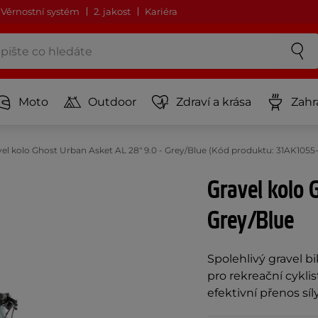
Věrnostní systém
2. jakost
Kariéra
Moto
Outdoor
Zdraví a krása
Zahr
vel kolo Ghost Urban Asket AL 28" 9.0 - Grey/Blue (Kód produktu: 31AK105
Gravel kolo 
Grey/Blue
Spolehlivý gravel b
pro rekreační cykli
efektivní přenos síl