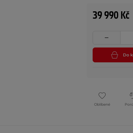
39 990 Kč
Do k
Oblíbené
Por