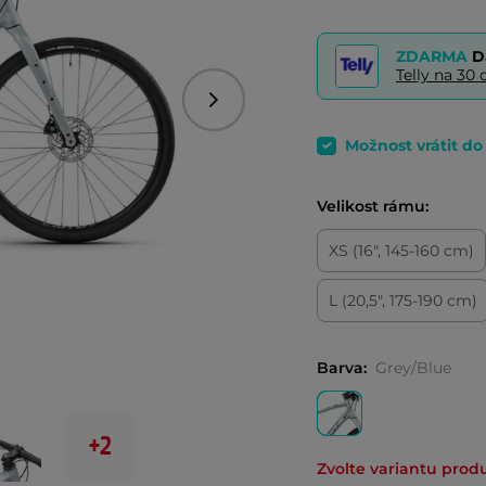
ZDARMA
D
Telly na 3
Následující
Možnost vrátit d
Velikost rámu:
XS (16", 145-160 cm)
L (20,5", 175-190 cm)
Barva:
Grey/Blue
+2
Zvolte variantu prod