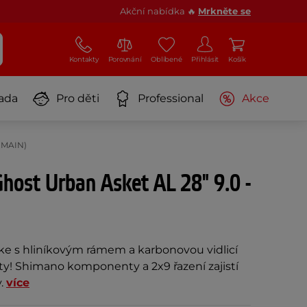
Akční nabídka 🔥
Mrkněte se
Kontakty
Porovnání
Oblíbené
Přihlásit
Košík
ada
Pro děti
Professional
Akce
5-MAIN)
Ghost Urban Asket AL 28" 9.0 -
ike s hliníkovým rámem a karbonovou vidlicí
sty! Shimano komponenty a 2x9 řazení zajistí
y.
více