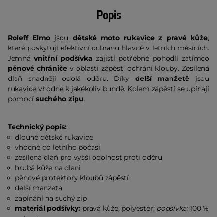
Popis
Roleff Elmo
jsou
dětské moto rukavice z pravé kůže
,
které poskytují efektivní ochranu hlavně v letních měsících.
Jemná
vnitřní podšívka
zajistí potřebné pohodlí zatímco
pěnové chrániče
v oblasti zápěstí ochrání klouby. Zesílená
dlaň snadněji odolá oděru. Díky
delší manžetě
jsou
rukavice vhodné k jakékoliv bundě. Kolem zápěstí se upínají
pomocí
suchého zipu
.
Technický popis:
dlouhé dětské rukavice
vhodné do letního počasí
zesílená dlaň pro vyšší odolnost proti oděru
hrubá kůže na dlani
pěnové protektory kloubů zápěstí
delší manžeta
zapínání na suchý zip
materiál podšívky:
pravá kůže, polyester;
podšívka:
100 %