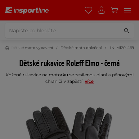
to
Dětské moto vybavení
Dětské moto oblečení
IN: M120-469
Dětské rukavice Roleff Elmo - černá
Kožené rukavice na motorku se zesílenou dlaní a pěnovými
chrániči v zápěstí.
více