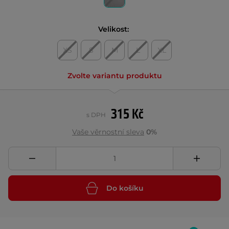
Velikost:
XS
S
M
L
XL
Zvolte variantu produktu
315 Kč
s DPH
Vaše věrnostní sleva
0%
Do košíku