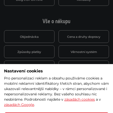
Vše o nákupu
Objednávka
Cena a druhy dopravy
Způsoby platby
Věrnostní systém
Montáž a servis
Reklamace a záruka
Nastavení cookies
Pro personalizaci reklam a obsahu používáme cookies a
Půjčovna
Kariéra
mobilní reklamní identifikátory třetích stran, abychom vám
obchodní podmínky
ukazovali relevantnější nabídky – v rámci personalizované i
nepersonalizované reklamy. Bez vašeho souhlasu nic
nesbíráme. Podrobnosti najdete v
zásadách cookies
a v
zásadách Google
.