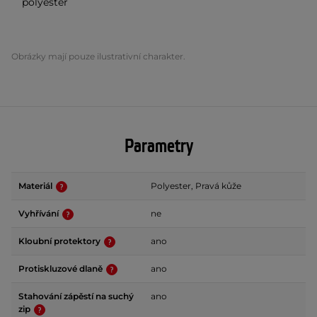
polyester
Obrázky mají pouze ilustrativní charakter.
Parametry
Materiál
Polyester, Pravá kůže
Vyhřívání
ne
Kloubní protektory
ano
Protiskluzové dlaně
ano
Stahování zápěstí na suchý
ano
zip