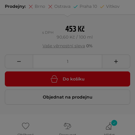
Prodejny:
Brno
Ostrava
Praha 10
Vítkov
453 Kč
s DPH
90,60 Kč / 100 ml
Vaše věrnostní sleva
0%
Do košíku
Objednat na prodejnu
Oblíbené
Porovnat
Hlídat