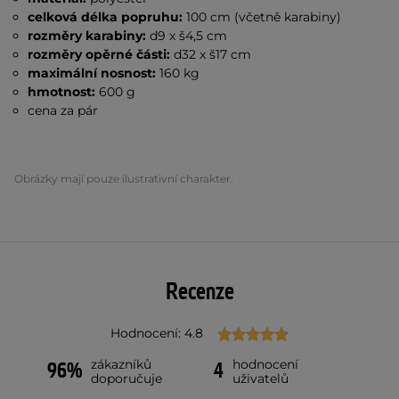
celková délka popruhu:
100 cm (včetně karabiny)
rozměry karabiny:
d9 x š4,5 cm
rozměry opěrné části:
d32 x š17 cm
maximální nosnost:
160 kg
hmotnost:
600 g
cena za pár
Obrázky mají pouze ilustrativní charakter.
Recenze
Hodnocení: 4.8
zákazníků
hodnocení
96%
4
doporučuje
uživatelů