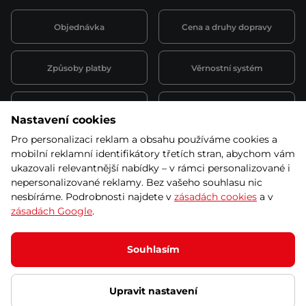
Objednávka
Cena a druhy dopravy
Způsoby platby
Věrnostní systém
Montáž a servis
Reklamace a záruka
Nastavení cookies
Pro personalizaci reklam a obsahu používáme cookies a
Půjčovna
Kariéra
mobilní reklamní identifikátory třetích stran, abychom vám
obchodní podmínky
ukazovali relevantnější nabídky – v rámci personalizované i
nepersonalizované reklamy. Bez vašeho souhlasu nic
nesbíráme. Podrobnosti najdete v
zásadách cookies
a v
zásadách Google
.
© 2026 SEVEN SPORT s.r.o Všechna práva vyhrazena
Podle zákona o evidenci tržeb je prodávající povinen vystavit
Souhlasím
kupujícímu účtenku.
Zároveň je povinen zaevidovat přijatou tržbu u správce daně online; v
případě technického výpadku pak nejpozději do 48 hodin.
Upravit nastavení
Ochrana osobních údajů
Nastavení cookies
Vnitřní oznamovací