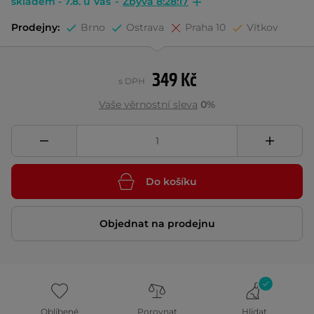
skladem - 7.8. u Vás
-
Zbývá 8:28:16
Prodejny:
Brno
Ostrava
Praha 10
Vítkov
349 Kč
s DPH
Vaše věrnostní sleva
0%
Do košíku
Objednat na prodejnu
Oblíbené
Porovnat
Hlídat