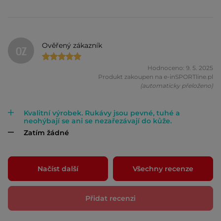
Ověřený zákazník
OZ
Hodnoceno: 9. 5. 2025
Produkt zakoupen na e-inSPORTline.pl
(automaticky přeloženo)
Kvalitní výrobek. Rukávy jsou pevné, tuhé a
neohýbají se ani se nezařezávají do kůže.
Zatím žádné
Načíst další
Všechny recenze
Přidat recenzi