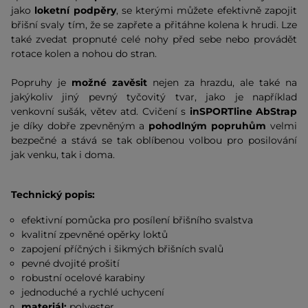
jako
loketní podpěry
, se kterými můžete efektivně zapojit
břišní svaly tím, že se zapřete a přitáhne kolena k hrudi. Lze
také zvedat propnuté celé nohy před sebe nebo provádět
rotace kolen a nohou do stran.
Popruhy je
možné zavěsit
nejen za hrazdu, ale také na
jakýkoliv jiný pevný tyčovitý tvar, jako je například
venkovní sušák, větev atd. Cvičení s
inSPORTline AbStrap
je díky dobře zpevněným a
pohodlným popruhům
velmi
bezpečné a stává se tak oblíbenou volbou pro posilování
jak venku, tak i doma.
Technický popis:
efektivní pomůcka pro posílení břišního svalstva
kvalitní zpevněné opěrky loktů
zapojení příčných i šikmých břišních svalů
pevné dvojité prošití
robustní ocelové karabiny
jednoduché a rychlé uchycení
materiál:
polyester