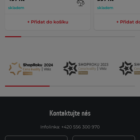
skladem
skladem
+ Přidat do košíku
+ Přidat d
Kontaktujte nás
Infolinka
:
+420 556 300 970