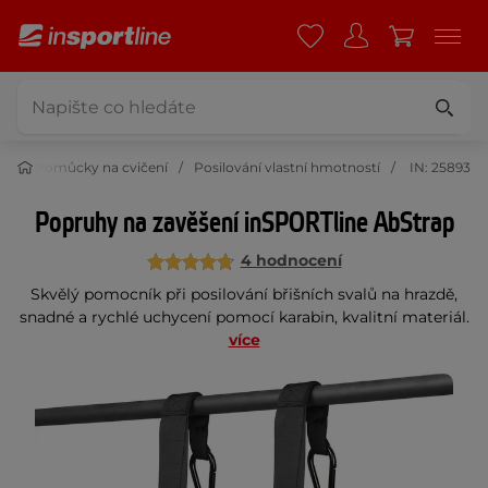
ss
Pomůcky na cvičení
Posilování vlastní hmotností
IN: 25893
Popruhy na zavěšení inSPORTline AbStrap
4 hodnocení
Skvělý pomocník při posilování břišních svalů na hrazdě,
snadné a rychlé uchycení pomocí karabin, kvalitní materiál.
více