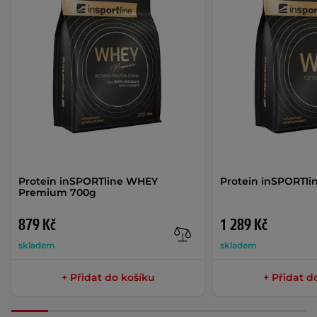
Protein inSPORTline WHEY
Protein inSPORTli
Premium 700g
879 Kč
1 289 Kč
skladem
skladem
+ Přidat do košíku
+ Přidat d