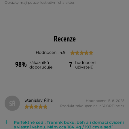
Obrázky mají pouze ilustrativní charakter.
Recenze
Hodnocení: 4.9
zákazníků
hodnocení
98%
7
doporučuje
uživatelů
Stanislav Říha
Hodnoceno: 5. 8. 2025
SŘ
Produkt zakoupen na inSPORTline.cz
Perfektně sedí. Trénink boxu, běh a i domácí cvičení
s vlastní vahou. Mám cca 104 Kg / 193 cm a sedí