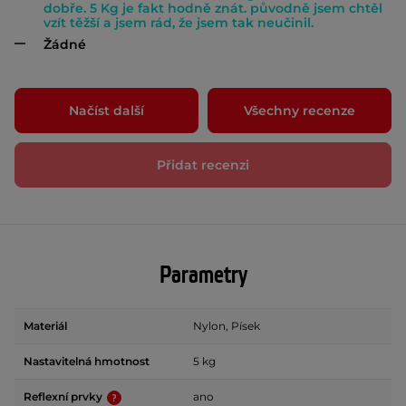
dobře. 5 Kg je fakt hodně znát. původně jsem chtěl
vzít těžší a jsem rád, že jsem tak neučinil.
Žádné
Načíst další
Všechny recenze
Přidat recenzi
Parametry
Materiál
Nylon, Písek
Nastavitelná hmotnost
5 kg
Reflexní prvky
ano