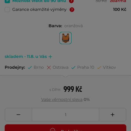
Možnost vrátit do 90 dnů
30 Kč
zdarma
Garance okamžité výměny
100 Kč
Barva:
oranžová
skladem - 11.8. u Vás
Prodejny:
Brno
Ostrava
Praha 10
Vítkov
999 Kč
s DPH
Vaše věrnostní sleva
0%