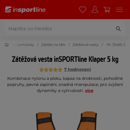
Posilovací pomůcky
Zátěže na tělo
Zátěžové vesty
IN: 13465-2
Zátěžová vesta inSPORTline Klaper 5 kg
7 hodnocení
Kombinace nylonu a písku, kapsa na drobnosti, pohodlné
popruhy, pevné zapínání, snadná manipulace, pro zvýšení
dynamiky a vytrvalosti.
více