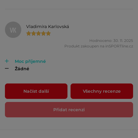
Vladimíra Karlovská
VK
Hodnoceno: 30. 11. 2025
Produkt zakoupen na inSPORTline.cz
Moc příjemné
Žádné
Načíst další
Všechny recenze
Přidat recenzi