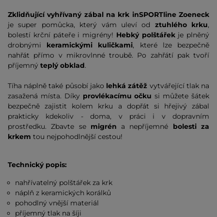
Zklidňující vyhřívaný zábal na krk inSPORTline Zoeneck
je super pomůcka, který vám uleví od
ztuhlého krku
,
bolestí krční páteře i migrény!
Hebký polštářek
je plněný
drobnými
keramickými kuličkami
, které lze bezpečně
nahřát přímo v mikrovlnné troubě. Po zahřátí pak tvoří
příjemný
teplý obklad
.
Tíha náplně také působí jako
lehká zátěž
vytvářející tlak na
zasažená místa. Díky
provlékacímu očku
si můžete šátek
bezpečně zajistit kolem krku a dopřát si hřejivý zábal
prakticky kdekoliv - doma, v práci i v dopravním
prostředku. Zbavte se
migrén
a nepříjemné
bolesti za
krkem
tou nejpohodlnější cestou!
Technický popis:
nahřívatelný polštářek za krk
náplň z keramických korálků
pohodlný vnější materiál
příjemný tlak na šíji