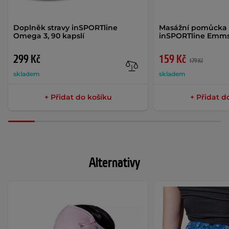
Doplněk stravy inSPORTline
Masážní pomůcka 
Omega 3, 90 kapslí
inSPORTline Emm
299 Kč
159 Kč
179 Kč
skladem
skladem
+ Přidat do košíku
+ Přidat d
Alternativy