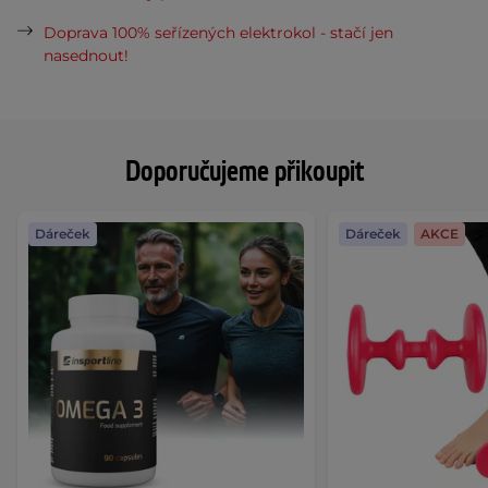
Doprava 100% seřízených elektrokol - stačí jen
nasednout!
Doporučujeme přikoupit
Dáreček
Dáreček
AKCE