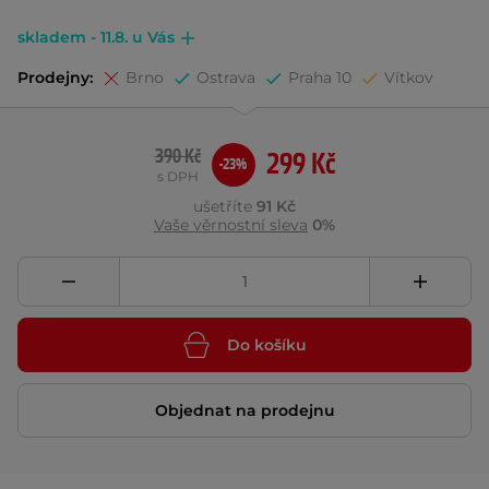
skladem - 11.8. u Vás
Prodejny:
Brno
Ostrava
Praha 10
Vítkov
390 Kč
299 Kč
-23%
s DPH
ušetříte
91 Kč
Vaše věrnostní sleva
0%
Do košíku
Objednat na prodejnu