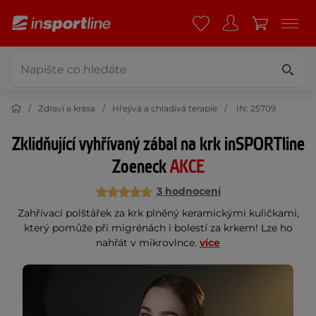
Zdraví a krása
Hřejivá a chladivá terapie
IN: 25709
Zklidňující vyhřívaný zábal na krk inSPORTline
Zoeneck
AKCE
3 hodnocení
Zahřívací polštářek za krk plněný keramickými kuličkami,
který pomůže při migrénách i bolestí za krkem! Lze ho
nahřát v mikrovlnce.
více