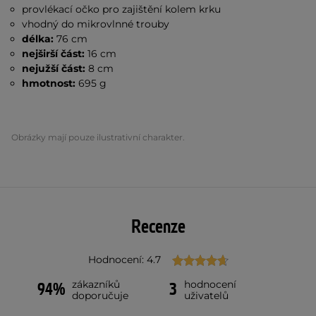
provlékací očko pro zajištění kolem krku
vhodný do mikrovlnné trouby
délka:
76 cm
nejširší část:
16 cm
nejužší část:
8 cm
hmotnost:
695 g
Obrázky mají pouze ilustrativní charakter.
Recenze
Hodnocení: 4.7
zákazníků
hodnocení
94%
3
doporučuje
uživatelů