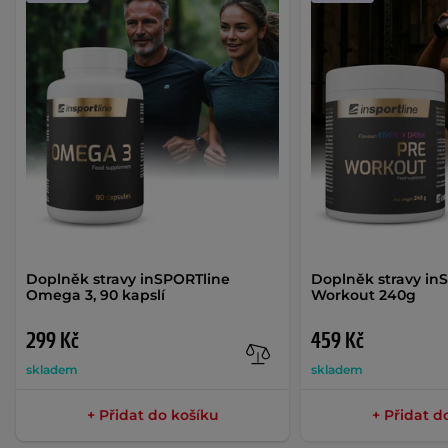
Doplněk stravy inSPORTline
Doplněk stravy in
Omega 3, 90 kapslí
Workout 240g
299 Kč
459 Kč
skladem
skladem
+ Přidat do košíku
+ Přidat d