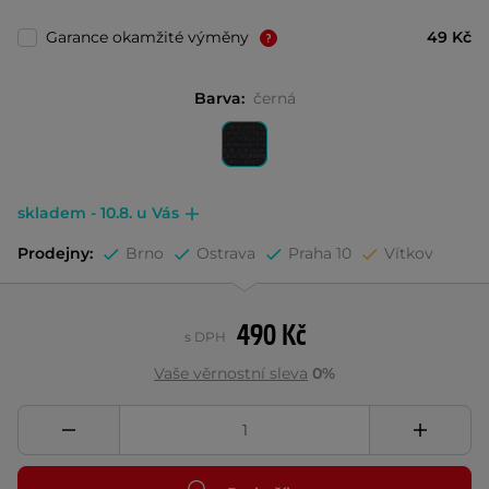
Garance okamžité výměny
49 Kč
Barva:
černá
skladem - 10.8. u Vás
Prodejny:
Brno
Ostrava
Praha 10
Vítkov
490 Kč
s DPH
Vaše věrnostní sleva
0%