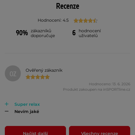
Recenze
Hodnocení: 4.5
zákazníků
hodnocení
90%
6
doporučuje
uživatelů
Ověřený zákazník
OZ
Hodnoceno: 13. 6. 2026
Produkt zakoupen na inSPORTline.cz
Super relax
Nevím jaké
Načíst další
Všechny recenze