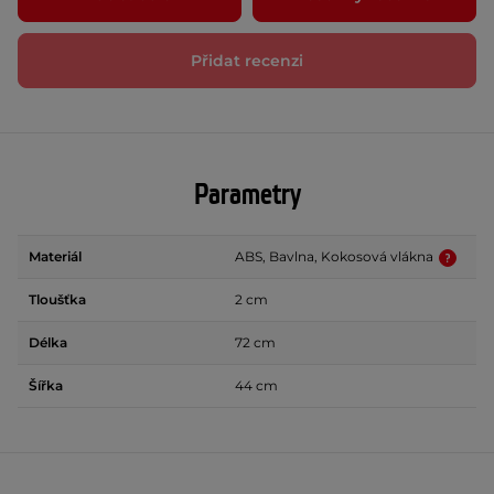
Přidat recenzi
Parametry
Materiál
ABS, Bavlna, Kokosová vlákna
Tloušťka
2 cm
Délka
72 cm
Šířka
44 cm