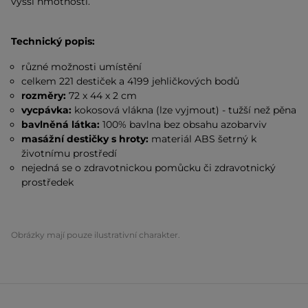
vyšší hmotností.
Technický popis:
různé možnosti umístění
celkem 221 destiček a 4199 jehličkových bodů
rozměry:
72 x 44 x 2 cm
vycpávka:
kokosová vlákna (lze vyjmout) - tužší než pěna
bavlněná látka:
100% bavlna bez obsahu azobarviv
masážní destičky s hroty:
materiál ABS šetrný k
životnímu prostředí
nejedná se o zdravotnickou pomůcku či zdravotnický
prostředek
Obrázky mají pouze ilustrativní charakter.