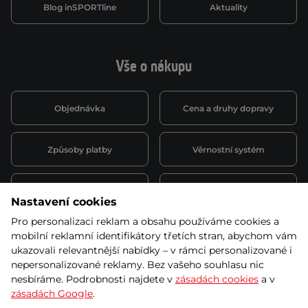
Blog inSPORTline
Aktuality
Vše o nákupu
Objednávka
Cena a druhy dopravy
Způsoby platby
Věrnostní systém
Montáž a servis
Reklamace a záruka
Nastavení cookies
Pro personalizaci reklam a obsahu používáme cookies a
Půjčovna
Kariéra
mobilní reklamní identifikátory třetích stran, abychom vám
obchodní podmínky
ukazovali relevantnější nabídky – v rámci personalizované i
nepersonalizované reklamy. Bez vašeho souhlasu nic
nesbíráme. Podrobnosti najdete v
zásadách cookies
a v
zásadách Google
.