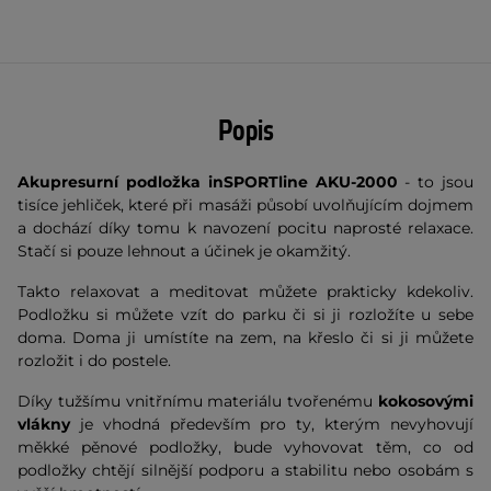
Popis
Akupresurní podložka inSPORTline AKU-2000
- to jsou
tisíce jehliček, které při masáži působí uvolňujícím dojmem
a dochází díky tomu k navození pocitu naprosté relaxace.
Stačí si pouze lehnout a účinek je okamžitý.
Takto relaxovat a meditovat můžete prakticky kdekoliv.
Podložku si můžete vzít do parku či si ji rozložíte u sebe
doma. Doma ji umístíte na zem, na křeslo či si ji můžete
rozložit i do postele.
Díky tužšímu vnitřnímu materiálu tvořenému
kokosovými
vlákny
je vhodná především pro ty, kterým nevyhovují
měkké pěnové podložky, bude vyhovovat těm, co od
podložky chtějí silnější podporu a stabilitu nebo osobám s