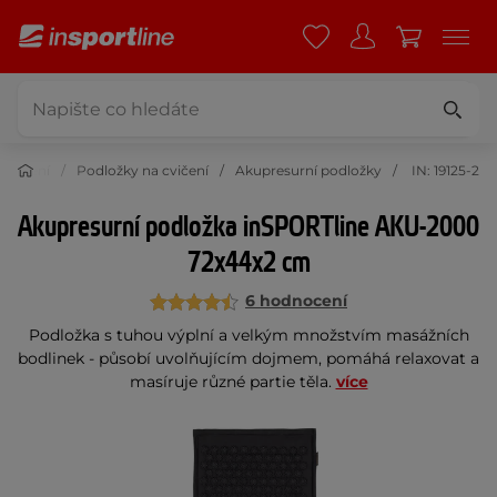
cvičení
Podložky na cvičení
Akupresurní podložky
IN: 19125-2
Akupresurní podložka inSPORTline AKU-2000
72x44x2 cm
6 hodnocení
Podložka s tuhou výplní a velkým množstvím masážních
bodlinek - působí uvolňujícím dojmem, pomáhá relaxovat a
masíruje různé partie těla.
více