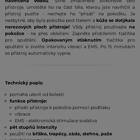
navlhčená vodou
. Silně zmáčkněte silikonové tělo
přístroje, umístěte ho na část těla, kterou jste navlhčili a
přístroj pusťte - nechejte ho "přisát" na pokožku. Je
nezbytné, aby byla pokožka pod tlakem a
kůže se dotýkala
nerezových ploch přístroje!
Vždy přístroj používejte
na
pokožce
- ne přes oblečení. Zapněte přidržením tlačítka
pro spuštění.
Opakovaným stisknutím
tlačítka pro
spuštění si zvolíte intenzitu vibrací a EMS. Po 15 minutách
se přístroj automaticky vypne.
Technický popis:
pomáhá ulevit od bolesti
funkce přístroje:
přisátí přístroje k pokožce pomocí podtlaku
vibrace
EMS - elektronická stimulace svalstva
pět stupňů intenzity
použití na
bříško, trapézy, záda, stehna, paže