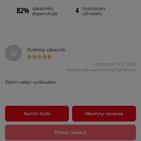
zákazníků
hodnocení
82%
4
doporučuje
uživatelů
Ověřený zákazník
OZ
Hodnoceno: 11. 12. 2025
Produkt zakoupen na inSPORTline.cz
Zatím nebyl vyzkoušen.
Načíst další
Všechny recenze
Přidat recenzi