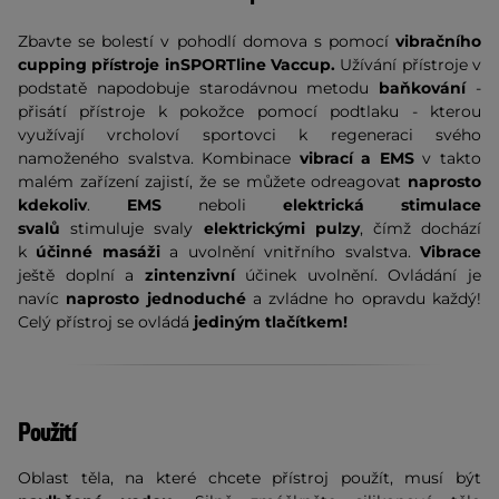
Zbavte se bolestí v pohodlí domova s pomocí
vibračního
cupping přístroje inSPORTline Vaccup.
Užívání přístroje v
podstatě napodobuje starodávnou metodu
baňkování
-
přisátí přístroje k pokožce pomocí podtlaku - kterou
využívají vrcholoví sportovci k regeneraci svého
namoženého svalstva. Kombinace
vibrací a EMS
v takto
malém zařízení zajistí, že se můžete odreagovat
naprosto
kdekoliv
.
EMS
neboli
elektrická stimulace
svalů
stimuluje svaly
elektrickými pulzy
, čímž dochází
k
účinné masáži
a uvolnění vnitřního svalstva.
Vibrace
ještě doplní a
zintenzivní
účinek uvolnění. Ovládání je
navíc
naprosto jednoduché
a zvládne ho opravdu každý!
Celý přístroj se ovládá
jediným tlačítkem!
Použití
Oblast těla, na které chcete přístroj použít, musí být