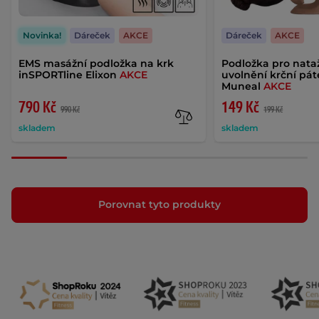
Novinka!
Dáreček
AKCE
Dáreček
AKCE
EMS masážní podložka na krk
Podložka pro nata
inSPORTline Elixon
AKCE
uvolnění krční pá
Muneal
AKCE
790 Kč
149 Kč
990 Kč
199 Kč
skladem
skladem
Porovnat tyto produkty