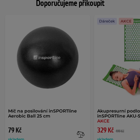
Doporučujeme přikoupit
Dáreček
AKCE
Míč na posilování inSPORTline
Akupresurní podl
Aerobic Ball 25 cm
inSPORTline AKU-
AKCE
79 Kč
329 Kč
499 Kč
skladem
skladem