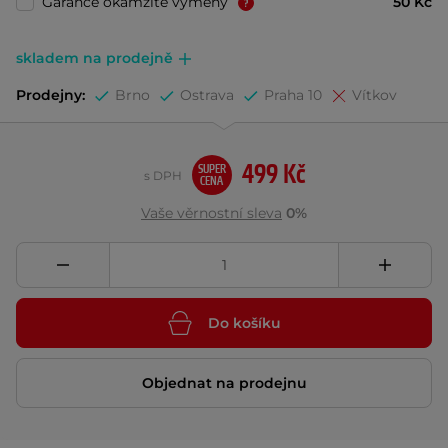
Garance okamžité výměny
50 Kč
skladem na prodejně
Prodejny:
Brno
Ostrava
Praha 10
Vítkov
499 Kč
SUPER
s DPH
CENA
Vaše věrnostní sleva
0%
Do košíku
Objednat na prodejnu