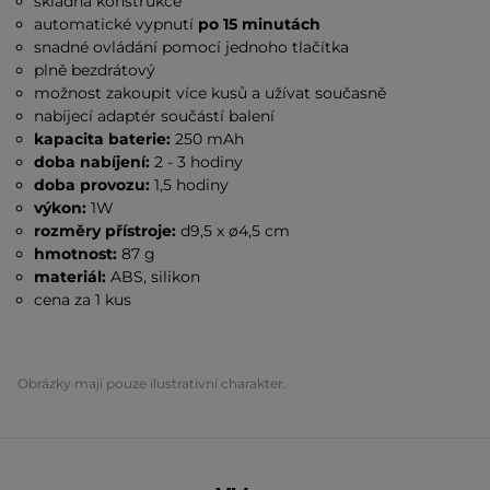
skladná konstrukce
automatické vypnutí
po 15 minutách
snadné ovládání pomocí jednoho tlačítka
plně bezdrátový
možnost zakoupit více kusů a užívat současně
nabíjecí adaptér součástí balení
kapacita baterie:
250 mAh
doba nabíjení:
2 - 3 hodiny
doba provozu:
1,5 hodiny
výkon:
1W
rozměry přístroje:
d9,5 x ø4,5 cm
hmotnost:
87 g
materiál:
ABS, silikon
cena za 1 kus
Obrázky mají pouze ilustrativní charakter.