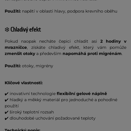
Použití:
napětí v oblasti hlavy, podpora krevního oběhu
❄️ Chladivý efekt
Pokud naopak necháte čepici chladit asi
2 hodiny v
mrazničce
, získáte
chladivý efekt, který vám pomůže
zmenšit otoky
a především
napomáhá proti migrénám
.
Použití:
otoky, migrény
Klíčové vlastnosti:
✔️ inovativní technologie
flexibilní gelové náplně
✔️ hladký a měkký materiál pro jednoduché a pohodlné
použití
✔️ široký teplotní rozsah
✔️ dlouhodobé uchování požadované teploty
Technický popis: