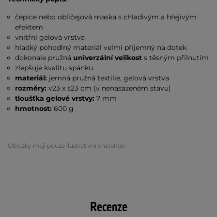
čepice nebo obličejová maska s chladivým a hřejivým
efektem
vnitřní gelová vrstva
hladký pohodlný materiál velmi příjemný na dotek
dokonale pružná
univerzální velikost
s těsným přilnutím
zlepšuje kvalitu spánku
materiál:
jemná pružná textilie, gelová vrstva
rozměry:
v23 x š23 cm (v nenasazeném stavu)
tloušťka gelové vrstvy:
7 mm
hmotnost:
600 g
Obrázky mají pouze ilustrativní charakter.
Recenze