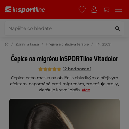
Zdraví a krása
Hřejivá a chladivá terapie
IN: 25691
Čepice na migrénu inSPORTline Vitadolor
12 hodnocení
Čepice nebo maska na obličej s chladivým a hřejivým
efektem, napomáhá proti migrénám, zmenšuje otoky,
zlepšuje krevní oběh.
více