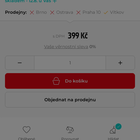
skladem - 12.8. u Vás
Prodejny:
Brno
Ostrava
Praha 10
Vítkov
399 Kč
s DPH
Vaše věrnostní sleva
0%
Do košíku
Objednat na prodejnu
Oblíbené
Porovnat
Hlídat