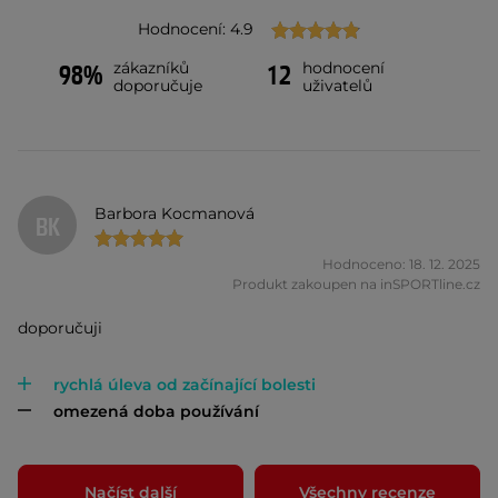
Hodnocení: 4.9
zákazníků
hodnocení
98%
12
doporučuje
uživatelů
Barbora Kocmanová
BK
Hodnoceno: 18. 12. 2025
Produkt zakoupen na inSPORTline.cz
doporučuji
rychlá úleva od začínající bolesti
omezená doba používání
Načíst další
Všechny recenze