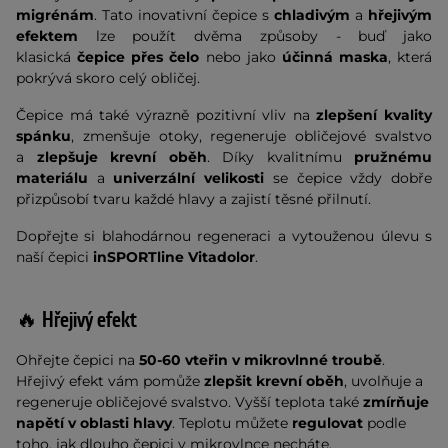
migrénám
. Tato inovativní čepice s
chladivým
a
hřejivým
efektem
lze použít dvěma způsoby - buď jako
klasická
čepice přes čelo
nebo jako
účinná maska
, která
pokrývá skoro celý obličej.
Čepice má také výrazně pozitivní vliv na
zlepšení kvality
spánku
, zmenšuje otoky, regeneruje obličejové svalstvo
a
zlepšuje krevní oběh
. Díky kvalitnímu
pružnému
materiálu
a
univerzální velikosti
se čepice vždy dobře
přizpůsobí tvaru každé hlavy a zajistí těsné přilnutí.
Dopřejte si blahodárnou regeneraci a vytouženou úlevu s
naší čepici
inSPORTline Vitadolor
.
🔥 Hřejivý efekt
Ohřejte čepici na
50-60 vteřin v mikrovlnné troubě
.
Hřejivý efekt vám pomůže
zlepšit krevní oběh
, uvolňuje a
regeneruje obličejové svalstvo. Vyšší teplota také
zmírňuje
napětí v oblasti hlavy
. Teplotu můžete
regulovat
podle
toho, jak dlouho čepici v mikrovlnce necháte.