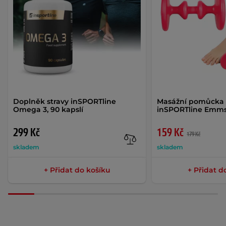
Doplněk stravy inSPORTline
Masážní pomůcka 
Omega 3, 90 kapslí
inSPORTline Emm
299 Kč
159 Kč
179 Kč
skladem
skladem
+ Přidat do košíku
+ Přidat d