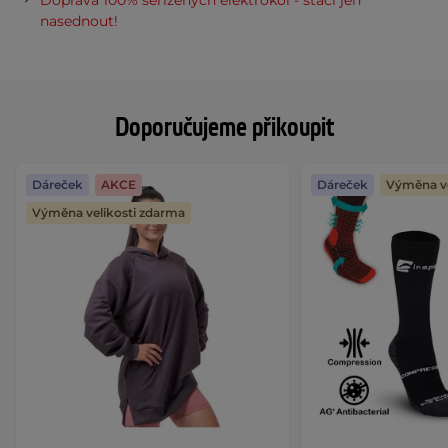
Doprava 100% seřízených elektrokol - stačí jen
nasednout!
Doporučujeme přikoupit
Dáreček
AKCE
Dáreček
Výměna ve
Výměna velikosti zdarma