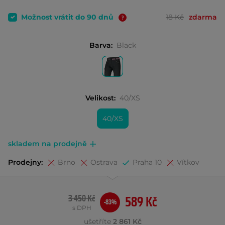
Možnost vrátit do 90 dnů
18 Kč
zdarma
Barva:
Black
Velikost:
40/XS
40/XS
skladem na prodejně
Prodejny:
Brno
Ostrava
Praha 10
Vítkov
3 450 Kč
589 Kč
-83%
s DPH
ušetříte
2 861 Kč