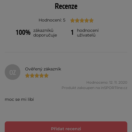
Recenze
Hodnocení: 5
zákazníků
hodnocení
100%
1
doporučuje
uživatelů
Ověřený zákazník
OZ
Hodnoceno: 12. 11. 2020
Produkt zakoupen na inSPORTline.cz
moc se mi líbí
Přidat recenzi