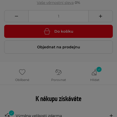
Vaše věrnostní sleva
0%
Do košíku
Objednat na prodejnu
Oblíbené
Porovnat
Hlídat
K nákupu získáváte
Výměna velikosti zdarma