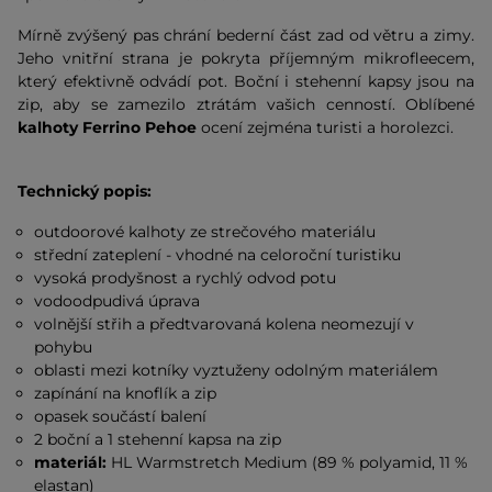
Mírně zvýšený pas chrání bederní část zad od větru a zimy.
Jeho vnitřní strana je pokryta příjemným mikrofleecem,
který efektivně odvádí pot. Boční i stehenní kapsy jsou na
zip, aby se zamezilo ztrátám vašich cenností. Oblíbené
kalhoty Ferrino Pehoe
ocení zejména turisti a horolezci.
Technický popis:
outdoorové kalhoty ze strečového materiálu
střední zateplení - vhodné na celoroční turistiku
vysoká prodyšnost a rychlý odvod potu
vodoodpudivá úprava
volnější střih a předtvarovaná kolena neomezují v
pohybu
oblasti mezi kotníky vyztuženy odolným materiálem
zapínání na knoflík a zip
opasek součástí balení
2 boční a 1 stehenní kapsa na zip
materiál:
HL Warmstretch Medium (89 % polyamid, 11 %
elastan)