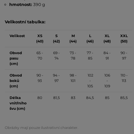
hmotnost:
390 g
Velikostní tabulka:
Velikost
XS
S
M
L
XL
XXL
(40)
(42)
(44)
(46)
(48)
(50)
Obvod
65 -
69 -
73 -
77 -
84 -
90 -
pasu
70
74
78
85
91
97
(cm)
Obvod
90 -
94 -
98 -
102
106
110 -
boků
93
97
101
-
-
113
(cm)
105
109
Délka
80
81,5
83
84,5
85
85,5
vnitřního
švu (cm)
Obrázky mají pouze ilustrativní charakter.