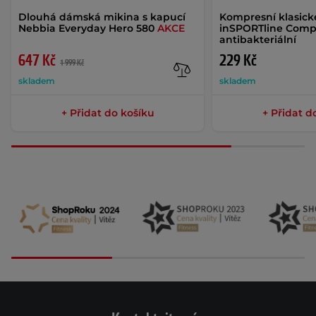
Dlouhá dámská mikina s kapucí
Kompresní klasick
Nebbia Everyday Hero 580
AKCE
inSPORTline Comp
antibakteriální
647 Kč
229 Kč
1 999 Kč
skladem
skladem
+ Přidat do košíku
+ Přidat d