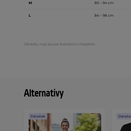
M
80 – 94 cm
L
84 – 98 cm
Obrázky mají pouze ilustrativní charakter.
Alternativy
Dáreček
Dáreče