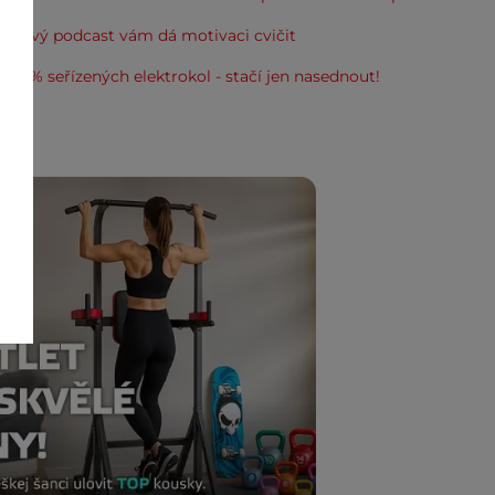
: Nový podcast vám dá motivaci cvičit
100% seřízených elektrokol - stačí jen nasednout!