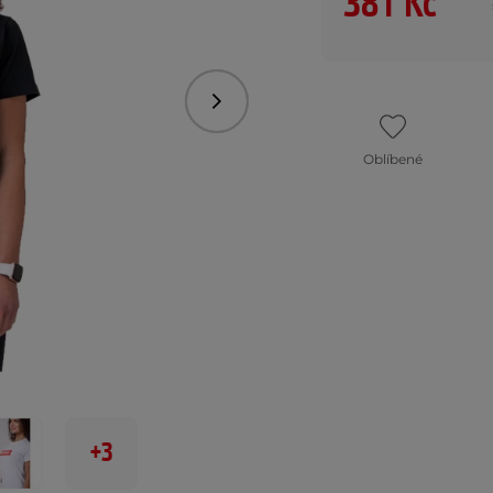
381 Kč
Následující
Oblíbené
+3