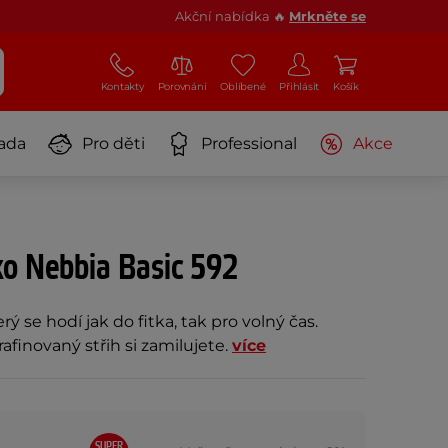
Akční nabídka 🔥
Mrkněte se
Kontakty
Porovnání
Oblíbené
Přihlásit
Košík
ada
Pro děti
Professional
Akce
ko Nebbia Basic 592
rý se hodí jak do fitka, tak pro volný čas.
 rafinovaný střih si zamilujete.
více
SUPER