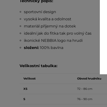
Technický popis:
sportovní design
vysoká kvalita a odolnost
materiál příjemný na dotek
ideální jak do fitka tak pro volný čas
ikonické NEBBIA logo na hrudi
složení:
100% bavlna
Velikostní tabulka:
Velikost
Obvod hrudníku
XS
72 – 86 cm
S
76 – 90 cm