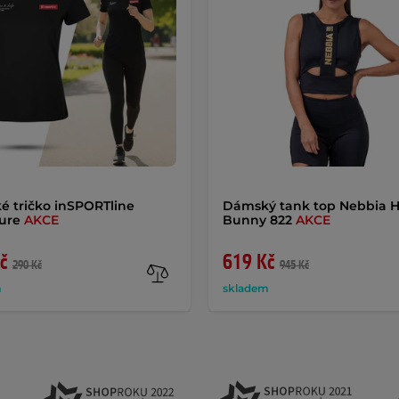
 tričko inSPORTline
Dámský tank top Nebbia 
ture
AKCE
Bunny 822
AKCE
č
619 Kč
290 Kč
945 Kč
m
skladem