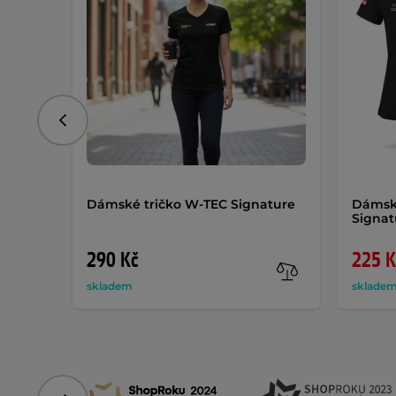
Předchozí
Dámské tričko W-TEC Signature
Dámské
Signa
290 Kč
225 K
skladem
sklade