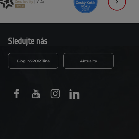
Následujíc
Sledujte nás
Blog inSPORTline
Aktuality
Facebook
Youtube
Instagram
LinkedIn