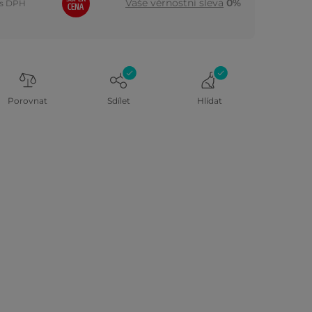
Vaše věrnostní sleva
0%
s DPH
CENA
Porovnat
Sdílet
Hlídat