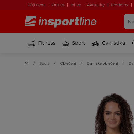
Půjčovna
Outlet
Inlive
Aktuality
Prodejny
Fitness
Sport
Cyklistika
Sport
Oblečení
Dámské oblečení
Dá