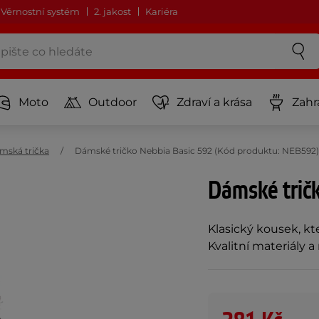
Věrnostní systém
2. jakost
Kariéra
Moto
Outdoor
Zdraví a krása
Zahr
mská trička
Dámské tričko Nebbia Basic 592 (Kód produktu: NEB592)
Dámské trič
Klasický kousek, kte
Kvalitní materiály a