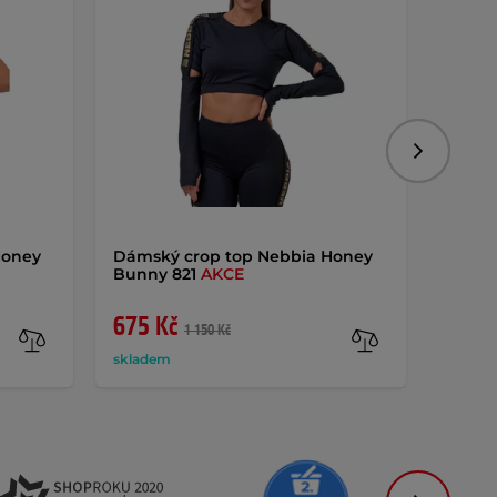
Následujíc
Honey
Dámský crop top Nebbia Honey
Dámsk
Bunny 821
AKCE
Mesh
675 Kč
759 
1 150 Kč
skladem
sklade