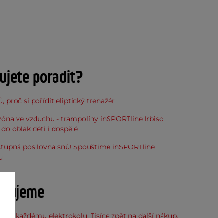
ujete poradit?
, proč si pořídit eliptický trenažér
óna ve vzduchu - trampolíny inSPORTline Irbiso
do oblak děti i dospělé
stupná posilovna snů! Spouštíme inSPORTline
u
učujeme
 ke každému elektrokolu. Tisíce zpět na další nákup.