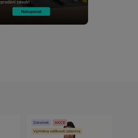
Dáreček
AKCE
Dáreč
Výměna velikosti zdarma
Výměna