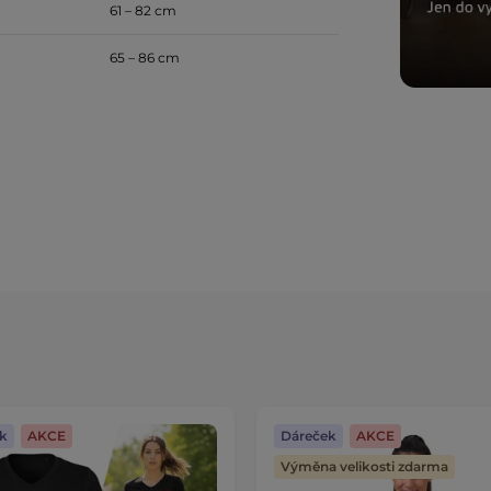
61 – 82 cm
65 – 86 cm
k
AKCE
Dáreček
AKCE
Výměna velikosti zdarma