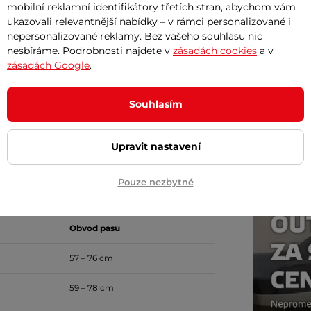
mobilní reklamní identifikátory třetích stran, abychom vám
ukazovali relevantnější nabídky – v rámci personalizované i
Po hlavě
nepersonalizované reklamy. Bez vašeho souhlasu nic
Doprava 
nesbíráme. Podrobnosti najdete v
zásadách cookies
a v
zásadách Google
.
Souhlasím
Upravit nastavení
Pouze nezbytné
Obvod pasu
57 – 76 cm
59 – 78 cm