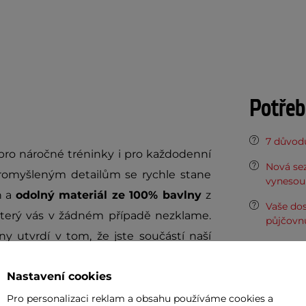
Potřeb
7 důvodů
 pro náročné tréninky i pro každodenní
Nová sez
romyšleným detailům se rychle stane
vynesou 
n a
odolný materiál ze 100% bavlny
z
Vaše do
, který vás v žádném případě nezklame.
půjčovn
ny utvrdí v tom, že jste součástí naší
Dopor
Nastavení cookies
Pro personalizaci reklam a obsahu používáme cookies a
Cashback