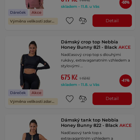
1 999 Kč
-68%
skladem – 11.8. u Vás
Dáreček
Akce
Detail
Výměna velikosti zdarma
Dámský crop top Nebbia
Honey Bunny 821 - Black
AKCE
Nadčasový crop top s dlouhými
rukávy, extravaganatním vzhledem a
stylovými …
675 Kč
1 150 Kč
-41%
skladem – 11.8. u Vás
Dáreček
Akce
Detail
Výměna velikosti zdarma
Dámský tank top Nebbia
Honey Bunny 822 - Black
AKCE
Nadčasový tank top s
extravagantním vzhledem a