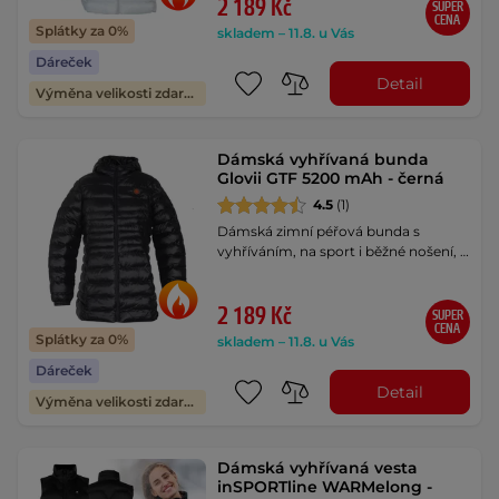
2 189 Kč
SUPER
CENA
Splátky za 0%
skladem – 11.8. u Vás
Dáreček
Detail
Výměna velikosti zdarma
Dámská vyhřívaná bunda
Glovii GTF 5200 mAh - černá
4.5
(1)
Dámská zimní péřová bunda s
vyhříváním, na sport i běžné nošení, …
2 189 Kč
SUPER
CENA
Splátky za 0%
skladem – 11.8. u Vás
Dáreček
Detail
Výměna velikosti zdarma
Dámská vyhřívaná vesta
inSPORTline WARMelong -