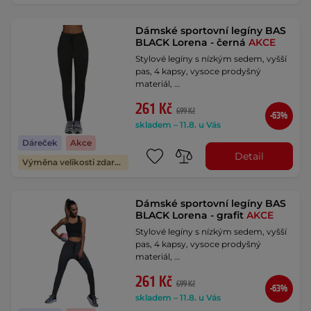
Dámské sportovní legíny BAS
BLACK Lorena - černá
AKCE
Stylové legíny s nízkým sedem, vyšší
pas, 4 kapsy, vysoce prodyšný
materiál, …
261 Kč
699 Kč
-63%
skladem – 11.8. u Vás
Dáreček
Akce
Detail
Výměna velikosti zdarma
Dámské sportovní legíny BAS
BLACK Lorena - grafit
AKCE
Stylové legíny s nízkým sedem, vyšší
pas, 4 kapsy, vysoce prodyšný
materiál, …
261 Kč
699 Kč
-63%
skladem – 11.8. u Vás