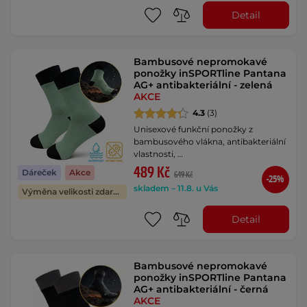
Detail
Bambusové nepromokavé
ponožky inSPORTline Pantana
AG+ antibakteriální - zelená
AKCE
4.3
(3)
Unisexové funkční ponožky z
bambusového vlákna, antibakteriální
vlastnosti, …
489 Kč
Dáreček
Akce
649 Kč
-25%
skladem – 11.8. u Vás
Výměna velikosti zdarma
Detail
Bambusové nepromokavé
ponožky inSPORTline Pantana
AG+ antibakteriální - černá
AKCE