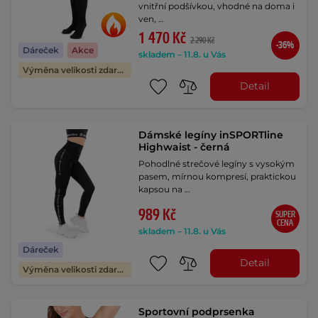
vnitřní podšívkou, vhodné na doma i
ven, …
1 470 Kč
2 290 Kč
-36%
Dáreček
Akce
skladem – 11.8. u Vás
Výměna velikosti zdarma
Detail
Dámské legíny inSPORTline
Highwaist - černá
Pohodlné strečové legíny s vysokým
pasem, mírnou kompresí, praktickou
kapsou na …
989 Kč
SUPER
CENA
skladem – 11.8. u Vás
Dáreček
Detail
Výměna velikosti zdarma
Sportovní podprsenka