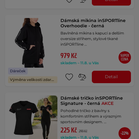
Dámská mikina inSPORTline
Overhoodie - černá
Bavlněná mikina s kapucí a delším
oversize střihem, stylové tkané
inSPORTline …
979 Kč
SUPER
CENA
skladem – 11.8. u Vás
Dáreček
Detail
Výměna velikosti zdarma
Dámské tričko inSPORTline
Signature - černá
AKCE
Pohodlné tričko z bavlny s
komfortním střihem a výrazným
sportovním designem. …
225 Kč
290 Kč
-22%
skladem – 11.8. u Vás