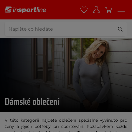
Dámské oblečení
V této kategorii najdete oblečení speciálně vyvinuto pro
ženy a jejich potřeby při sportování. Požadavkem každé