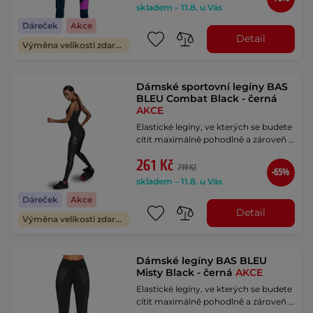
skladem – 11.8. u Vás
Dáreček
Akce
Detail
Výměna velikosti zdarma
Dámské sportovní legíny BAS
BLEU Combat Black - černá
AKCE
Elastické legíny, ve kterých se budete
cítit maximálně pohodlně a zároveň …
261 Kč
749 Kč
-65%
skladem – 11.8. u Vás
Dáreček
Akce
Detail
Výměna velikosti zdarma
Dámské legíny BAS BLEU
Misty Black - černá
AKCE
Elastické legíny, ve kterých se budete
cítit maximálně pohodlně a zároveň …