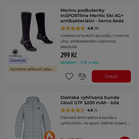
Merino podkolenky
inSPORTline Meritic Ski AG+
antibakteriální - černo-šedá
4.8
(8)
Unisexové funkční ponožky z merino
vlny, antibakteriální vlastnosti,
elastické.
299 Kč
Dáreček
skladem – 11.8. u Vás
Výměna velikosti zdarma
Detail
Dámská vyhřívaná bunda
Glovii GTF 5200 mAh - bílá
4.5
(1)
Dámská zimní péřová bunda s
vyhříváním, na sport i běžné nošení, …