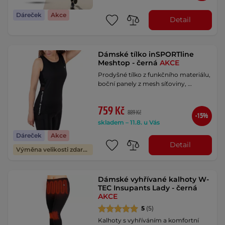
Dáreček
Akce
Detail
Dámské tílko inSPORTline
Meshtop - černá
AKCE
Prodyšné tílko z funkčního materiálu,
boční panely z mesh síťoviny, …
759 Kč
889 Kč
-15%
skladem – 11.8. u Vás
Dáreček
Akce
Detail
Výměna velikosti zdarma
Dámské vyhřívané kalhoty W-
TEC Insupants Lady - černá
AKCE
5
(5)
Kalhoty s vyhříváním a komfortní