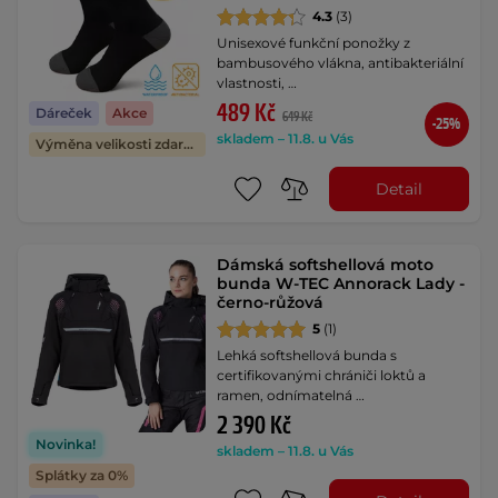
4.3
(3)
Unisexové funkční ponožky z
bambusového vlákna, antibakteriální
vlastnosti, …
489 Kč
Dáreček
Akce
649 Kč
-25%
skladem – 11.8. u Vás
Výměna velikosti zdarma
Detail
Dámská softshellová moto
bunda W-TEC Annorack Lady -
černo-růžová
5
(1)
Lehká softshellová bunda s
certifikovanými chrániči loktů a
ramen, odnímatelná …
2 390 Kč
Novinka!
skladem – 11.8. u Vás
Splátky za 0%