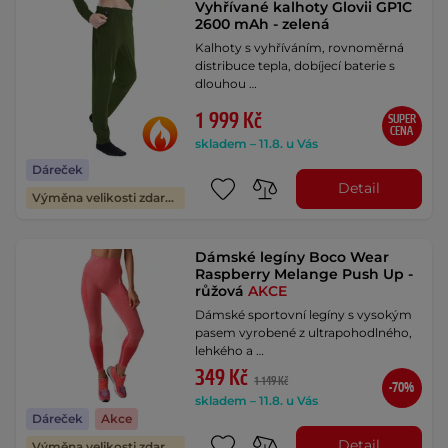
Vyhřívané kalhoty Glovii GP1C
2600 mAh - zelená
Kalhoty s vyhříváním, rovnoměrná
distribuce tepla, dobíjecí baterie s
dlouhou …
1 999 Kč
SUPER
CENA
skladem – 11.8. u Vás
Dáreček
Detail
Výměna velikosti zdarma
Dámské legíny Boco Wear
Raspberry Melange Push Up -
růžová
AKCE
Dámské sportovní legíny s vysokým
pasem vyrobené z ultrapohodlného,
lehkého a …
349 Kč
1 149 Kč
-70%
skladem – 11.8. u Vás
Dáreček
Akce
Detail
Výměna velikosti zdarma