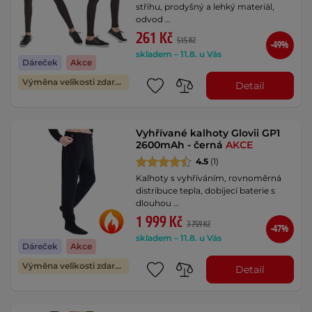
střihu, prodyšný a lehký materiál,
odvod …
261 Kč
515 Kč
-49%
skladem – 11.8. u Vás
Dáreček
Akce
Výměna velikosti zdarma
Detail
Vyhřívané kalhoty Glovii GP1
2600mAh - černá
AKCE
4.5
(1)
Kalhoty s vyhříváním, rovnoměrná
distribuce tepla, dobíjecí baterie s
dlouhou …
1 999 Kč
3 759 Kč
-47%
skladem – 11.8. u Vás
Dáreček
Akce
Výměna velikosti zdarma
Detail