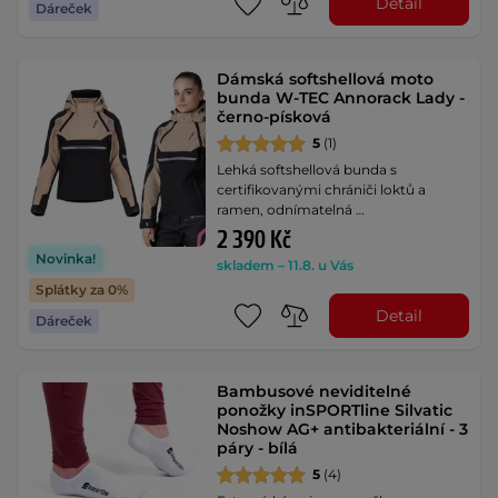
Detail
Dáreček
Dámská softshellová moto
bunda W-TEC Annorack Lady -
černo-písková
5
(1)
Lehká softshellová bunda s
certifikovanými chrániči loktů a
ramen, odnímatelná …
2 390 Kč
Novinka!
skladem – 11.8. u Vás
Splátky za 0%
Detail
Dáreček
Bambusové neviditelné
ponožky inSPORTline Silvatic
Noshow AG+ antibakteriální - 3
páry - bílá
5
(4)