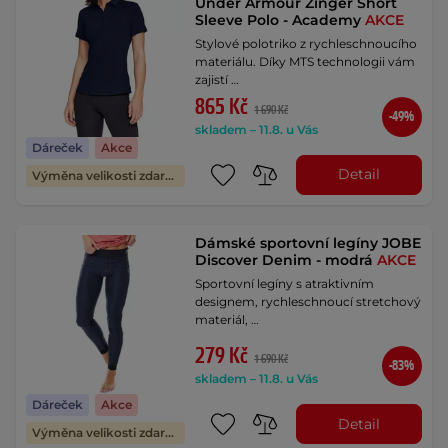
Under Armour Zinger Short
Sleeve Polo - Academy
AKCE
Stylové polotriko z rychleschnoucího
materiálu. Díky MTS technologii vám
zajistí …
865 Kč
1 690 Kč
-49%
skladem – 11.8. u Vás
Dáreček
Akce
Detail
Výměna velikosti zdarma
Dámské sportovní legíny JOBE
Discover Denim - modrá
AKCE
Sportovní legíny s atraktivním
designem, rychleschnoucí stretchový
materiál, …
279 Kč
1 690 Kč
-83%
skladem – 11.8. u Vás
Dáreček
Akce
Detail
Výměna velikosti zdarma