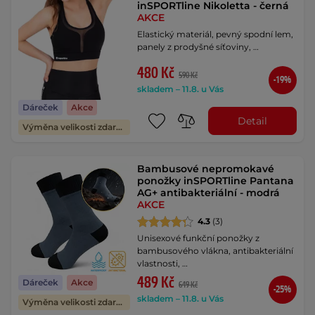
inSPORTline Nikoletta - černá
AKCE
Elastický materiál, pevný spodní lem,
panely z prodyšné síťoviny, …
480 Kč
590 Kč
-19%
skladem – 11.8. u Vás
Dáreček
Akce
Detail
Výměna velikosti zdarma
Bambusové nepromokavé
ponožky inSPORTline Pantana
AG+ antibakteriální - modrá
AKCE
4.3
(3)
Unisexové funkční ponožky z
bambusového vlákna, antibakteriální
vlastnosti, …
489 Kč
Dáreček
Akce
649 Kč
-25%
skladem – 11.8. u Vás
Výměna velikosti zdarma