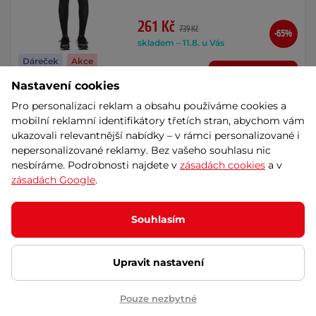
261 Kč
739 Kč
-65%
skladem – 11.8. u Vás
Dáreček
Akce
Detail
Výměna velikosti zdarma
Nastavení cookies
Pro personalizaci reklam a obsahu používáme cookies a
mobilní reklamní identifikátory třetích stran, abychom vám
Dámské kraťasy Brubeck
Running Force - Fuchsia
AKCE
ukazovali relevantnější nabídky – v rámci personalizované i
nepersonalizované reklamy. Bez vašeho souhlasu nic
Funkční kraťasy na běhání a další
sporty s termoaktivními vlastnostmi
nesbíráme. Podrobnosti najdete v
zásadách cookies
a v
a …
zásadách Google
.
699 Kč
829 Kč
-16%
Souhlasím
skladem – 11.8. u Vás
Dáreček
Akce
Detail
Výměna velikosti zdarma
Upravit nastavení
Legíny kratší Cotton - černá
Pouze nezbytné
AKCE