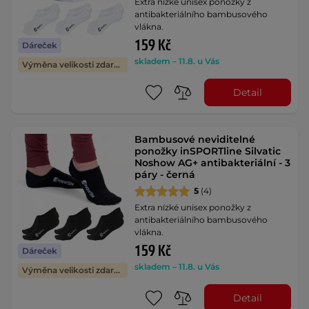
Extra nízké unisex ponožky z
antibakteriálního bambusového
vlákna.
159 Kč
Dáreček
skladem – 11.8. u Vás
Výměna velikosti zdarma
Detail
Bambusové neviditelné
ponožky inSPORTline Silvatic
Noshow AG+ antibakteriální - 3
páry - černá
5
(4)
Extra nízké unisex ponožky z
antibakteriálního bambusového
vlákna.
159 Kč
Dáreček
skladem – 11.8. u Vás
Výměna velikosti zdarma
Detail