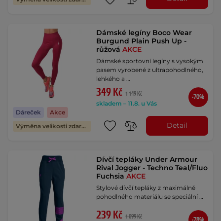
Dámské legíny Boco Wear
Burgund Plain Push Up -
růžová
AKCE
Dámské sportovní legíny s vysokým
pasem vyrobené z ultrapohodlného,
lehkého a …
349 Kč
1 149 Kč
-70%
skladem – 11.8. u Vás
Dáreček
Akce
Detail
Výměna velikosti zdarma
Dívčí tepláky Under Armour
Rival Jogger - Techno Teal/Fluo
Fuchsia
AKCE
Stylové dívčí tepláky z maximálně
pohodlného materiálu se speciální …
239 Kč
1 099 Kč
-78%