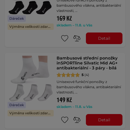
Unisexové funkční ponožky z
bambusového vlákna, antibakteriální
vlastnosti, …
169 Kč
Dáreček
skladem – 11.8. u Vás
Výměna velikosti zdarma
Detail
Bambusové střední ponožky
inSPORTline Silvatic Mid AG+
antibakteriální - 3 páry - bílá
5
(4)
Unisexové funkční ponožky z
bambusového vlákna, antibakteriální
vlastnosti, …
149 Kč
Dáreček
skladem – 11.8. u Vás
Výměna velikosti zdarma
Detail