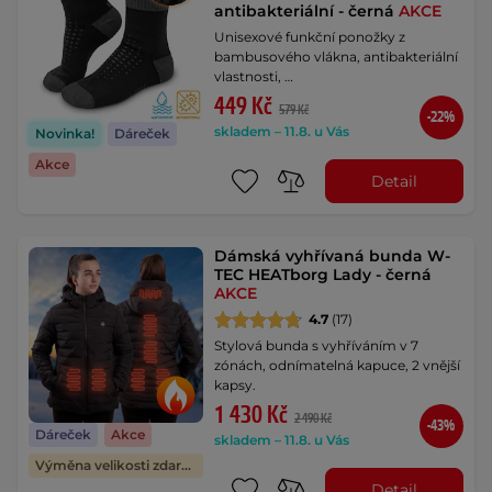
antibakteriální - černá
AKCE
Unisexové funkční ponožky z
bambusového vlákna, antibakteriální
vlastnosti, …
449 Kč
579 Kč
-22%
skladem – 11.8. u Vás
Novinka!
Dáreček
Akce
Detail
Dámská vyhřívaná bunda W-
TEC HEATborg Lady - černá
AKCE
4.7
(17)
Stylová bunda s vyhříváním v 7
zónách, odnímatelná kapuce, 2 vnější
kapsy.
1 430 Kč
2 490 Kč
-43%
Dáreček
Akce
skladem – 11.8. u Vás
Výměna velikosti zdarma
Detail