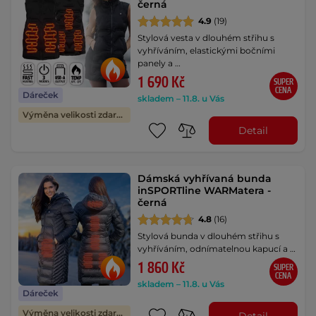
černá
4.9
(19)
Stylová vesta v dlouhém střihu s
vyhříváním, elastickými bočními
panely a …
1 690 Kč
SUPER
CENA
Dáreček
skladem – 11.8. u Vás
Výměna velikosti zdarma
Detail
Dámská vyhřívaná bunda
inSPORTline WARMatera -
černá
4.8
(16)
Stylová bunda v dlouhém střihu s
vyhříváním, odnímatelnou kapucí a …
1 860 Kč
SUPER
CENA
skladem – 11.8. u Vás
Dáreček
Výměna velikosti zdarma
Detail