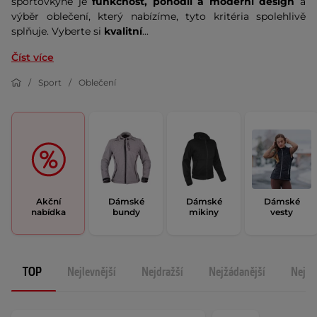
sportovkyně je
funkčnost, pohodlí a moderní design
a
výběr oblečení, který nabízíme, tyto kritéria spolehlivě
splňuje. Vyberte si
kvalitní
...
Číst více
Sport
Oblečení
Akční
Dámské
Dámské
Dámské
nabídka
bundy
mikiny
vesty
TOP
Nejlevnější
Nejdražší
Nejžádanější
Nejno