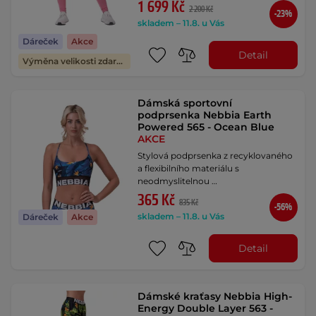
1 699 Kč
2 200 Kč
-23%
skladem – 11.8. u Vás
Dáreček
Akce
Detail
Výměna velikosti zdarma
Dámská sportovní
podprsenka Nebbia Earth
Powered 565 - Ocean Blue
AKCE
Stylová podprsenka z recyklovaného
a flexibilního materiálu s
neodmyslitelnou …
365 Kč
835 Kč
-56%
skladem – 11.8. u Vás
Dáreček
Akce
Detail
Dámské kraťasy Nebbia High-
Energy Double Layer 563 -