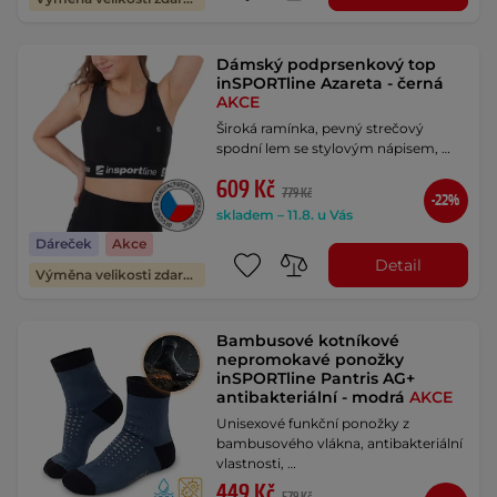
Dámský podprsenkový top
inSPORTline Azareta - černá
AKCE
Široká ramínka, pevný strečový
spodní lem se stylovým nápisem, …
609 Kč
779 Kč
-22%
skladem – 11.8. u Vás
Dáreček
Akce
Detail
Výměna velikosti zdarma
Bambusové kotníkové
nepromokavé ponožky
inSPORTline Pantris AG+
antibakteriální - modrá
AKCE
Unisexové funkční ponožky z
bambusového vlákna, antibakteriální
vlastnosti, …
449 Kč