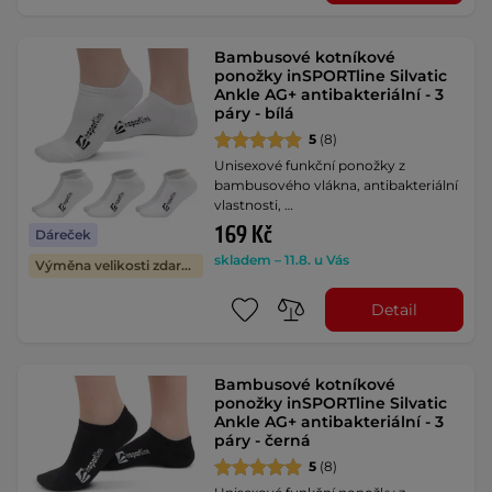
Bambusové kotníkové
ponožky inSPORTline Silvatic
Ankle AG+ antibakteriální - 3
páry - bílá
5
(8)
Unisexové funkční ponožky z
bambusového vlákna, antibakteriální
vlastnosti, …
169 Kč
Dáreček
skladem – 11.8. u Vás
Výměna velikosti zdarma
Detail
Bambusové kotníkové
ponožky inSPORTline Silvatic
Ankle AG+ antibakteriální - 3
páry - černá
5
(8)