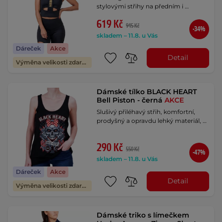
stylovými střihy na předním i …
619 Kč
945 Kč
-34%
skladem – 11.8. u Vás
Dáreček
Akce
Detail
Výměna velikosti zdarma
Dámské tílko BLACK HEART
Bell Piston - černá
AKCE
Slušivý přiléhavý střih, komfortní,
prodyšný a opravdu lehký materiál, …
290 Kč
550 Kč
-47%
skladem – 11.8. u Vás
Dáreček
Akce
Detail
Výměna velikosti zdarma
Dámské triko s límečkem