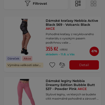
Filtrovat
Dámské kraťasy Nebbia Active
Black 569 - Volcanic Black
AKCE
Pohodlné kraťasy z recyklovaného
materiálu s vysokým pasem
podtrhnou vaše …
355 Kč
1 090 Kč
-67%
skladem – 11.8. u Vás
Dáreček
Akce
Detail
Výměna velikosti zdarma
Dámské legíny Nebbia
Dreamy Edition Bubble Butt
537 - Powder Pink
AKCE
Stylové legíny, ve kterých se budete
cítit maximálně pohodlně a zároveň …