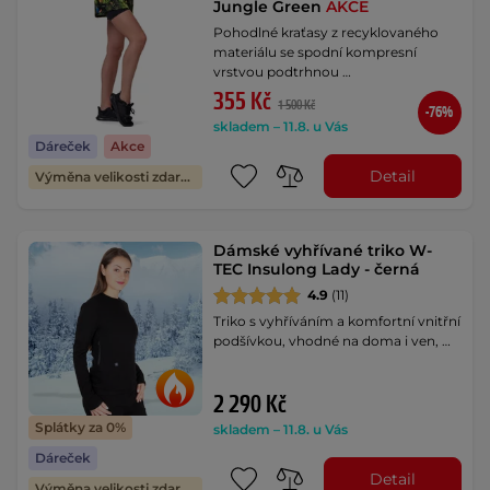
Jungle Green
AKCE
Pohodlné kraťasy z recyklovaného
materiálu se spodní kompresní
vrstvou podtrhnou …
355 Kč
1 500 Kč
-76%
skladem – 11.8. u Vás
Dáreček
Akce
Detail
Výměna velikosti zdarma
Dámské vyhřívané triko W-
TEC Insulong Lady - černá
4.9
(11)
Triko s vyhříváním a komfortní vnitřní
podšívkou, vhodné na doma i ven, …
2 290 Kč
Splátky za 0%
skladem – 11.8. u Vás
Dáreček
Detail
Výměna velikosti zdarma