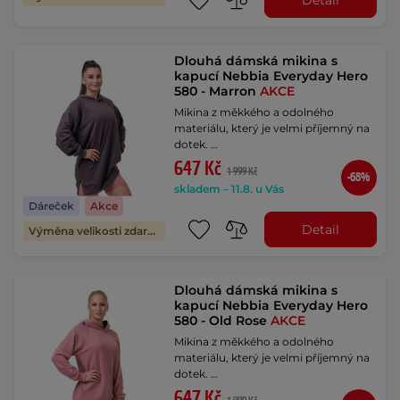
Dlouhá dámská mikina s
kapucí Nebbia Everyday Hero
580 - Marron
AKCE
Mikina z měkkého a odolného
materiálu, který je velmi příjemný na
dotek. …
647 Kč
1 999 Kč
-68%
skladem – 11.8. u Vás
Dáreček
Akce
Detail
Výměna velikosti zdarma
Dlouhá dámská mikina s
kapucí Nebbia Everyday Hero
580 - Old Rose
AKCE
Mikina z měkkého a odolného
materiálu, který je velmi příjemný na
dotek. …
647 Kč