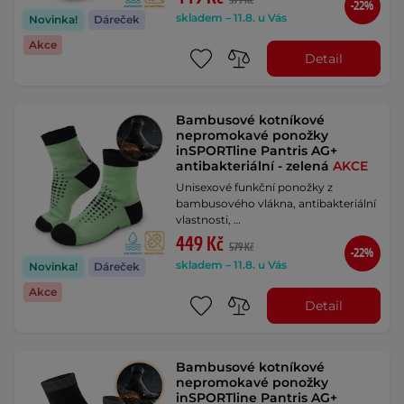
579 Kč
-22%
skladem – 11.8. u Vás
Novinka!
Dáreček
Akce
Detail
Bambusové kotníkové
nepromokavé ponožky
inSPORTline Pantris AG+
antibakteriální - zelená
AKCE
Unisexové funkční ponožky z
bambusového vlákna, antibakteriální
vlastnosti, …
449 Kč
579 Kč
-22%
skladem – 11.8. u Vás
Novinka!
Dáreček
Akce
Detail
Bambusové kotníkové
nepromokavé ponožky
inSPORTline Pantris AG+