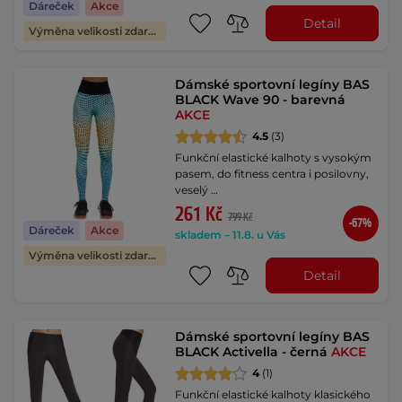
Dáreček
Akce
Detail
Výměna velikosti zdarma
Dámské sportovní legíny BAS
BLACK Wave 90 - barevná
AKCE
4.5
(3)
Funkční elastické kalhoty s vysokým
pasem, do fitness centra i posilovny,
veselý …
261 Kč
799 Kč
-67%
Dáreček
Akce
skladem – 11.8. u Vás
Výměna velikosti zdarma
Detail
Dámské sportovní legíny BAS
BLACK Activella - černá
AKCE
4
(1)
Funkční elastické kalhoty klasického