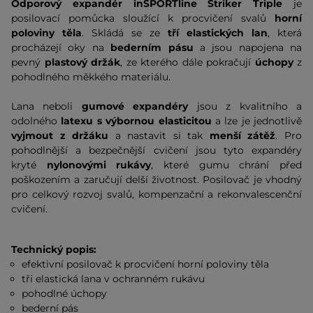
Odporový expandér inSPORTline Striker Triple
je
posilovací pomůcka sloužící k procvičení svalů
horní
poloviny těla
. Skládá se ze
tří elastických lan
, která
procházejí oky na
bederním pásu
a jsou napojena na
pevný
plastový držák
, ze kterého dále pokračují
úchopy
z
pohodlného měkkého materiálu.
Lana neboli
gumové expandéry
jsou z kvalitního a
odolného
latexu s
výbornou elasticitou
a lze je jednotlivě
vyjmout z držáku
a nastavit si tak
menší zátěž
. Pro
pohodlnější a bezpečnější cvičení jsou tyto expandéry
kryté
nylonovými rukávy
, které gumu chrání před
poškozením a zaručují delší životnost. Posilovač je vhodný
pro celkový rozvoj svalů, kompenzační a rekonvalescenční
cvičení.
Technický popis:
efektivní posilovač k procvičení horní poloviny těla
tři elastická lana v ochranném rukávu
pohodlné úchopy
bederní pás