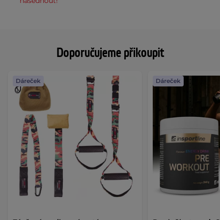
nasednout!
Doporučujeme přikoupit
Dáreček
Dáreček