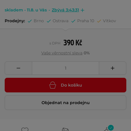
skladem - 11.8. u Vás
-
Zbývá 3:43:31
Prodejny:
Brno
Ostrava
Praha 10
Vítkov
390 Kč
s DPH
Vaše věrnostní sleva
0%
Do košíku
Objednat na prodejnu