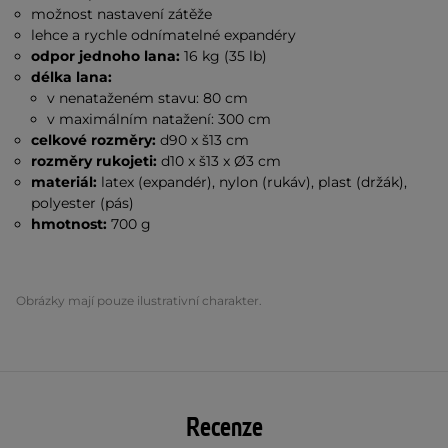
možnost nastavení zátěže
lehce a rychle odnímatelné expandéry
odpor jednoho lana:
16 kg (35 lb)
délka lana:
v nenataženém stavu: 80 cm
v maximálním natažení: 300 cm
celkové rozměry:
d90 x š13 cm
rozměry rukojeti:
d10 x š13 x Ø3 cm
materiál:
latex (expandér), nylon (rukáv), plast (držák),
polyester (pás)
hmotnost:
700 g
Obrázky mají pouze ilustrativní charakter.
Recenze