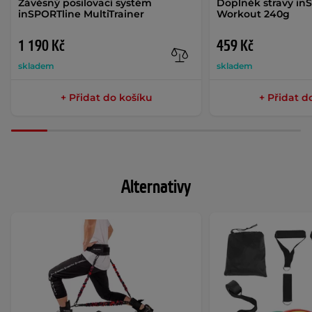
Závěsný posilovací systém
Doplněk stravy in
inSPORTline MultiTrainer
Workout 240g
1 190 Kč
459 Kč
skladem
skladem
+ Přidat do košíku
+ Přidat d
Alternativy