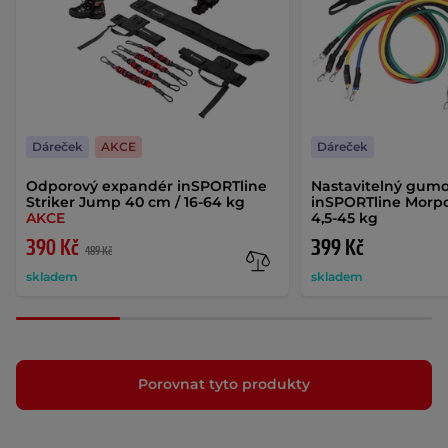
Dáreček
AKCE
Dáreček
Odporový expandér inSPORTline
Nastavitelný gum
Striker Jump 40 cm / 16-64 kg
inSPORTline Morpo
AKCE
4,5-45 kg
390 Kč
399 Kč
489 Kč
skladem
skladem
Porovnat tyto produkty