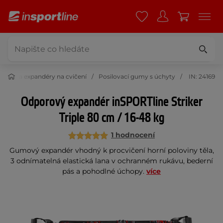
 gumy a expandéry na cvičení
Posilovací gumy s úchyty
IN: 24169
Odporový expandér inSPORTline Striker
Triple 80 cm / 16-48 kg
1 hodnocení
Gumový expandér vhodný k procvičení horní poloviny těla,
3 odnímatelná elastická lana v ochranném rukávu, bederní
pás a pohodlné úchopy.
více