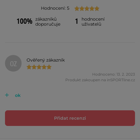
Hodnocení: 5
zákazníků
hodnocení
100%
1
doporučuje
uživatelů
Ověřený zákazník
OZ
Hodnoceno: 13. 2. 2023
Produkt zakoupen na inSPORTline.cz
ok
Přidat recenzi