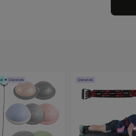
a!
Dáreček
Dáreček