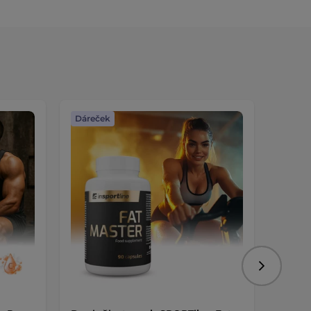
Dáreček
Dáreč
Následujíc