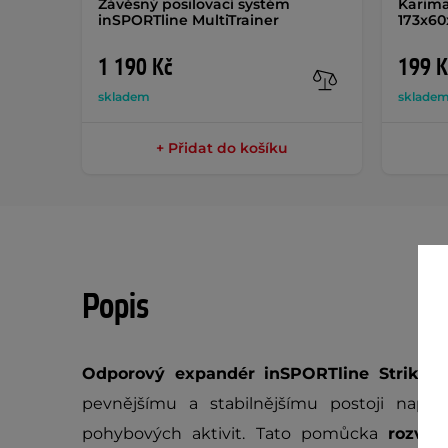
Závěsný posilovací systém
Karima
inSPORTline MultiTrainer
173x60
1 190 Kč
199 K
skladem
sklade
+ Přidat do košíku
Popis
Odporový expandér inSPORTline Striker
pevnějšímu a stabilnějšímu postoji napřík
pohybových aktivit. Tato pomůcka
rozvíj