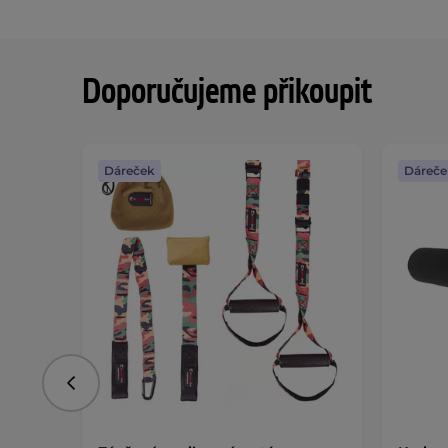
Doporučujeme přikoupit
Dáreček
Dáreče
Předchozí