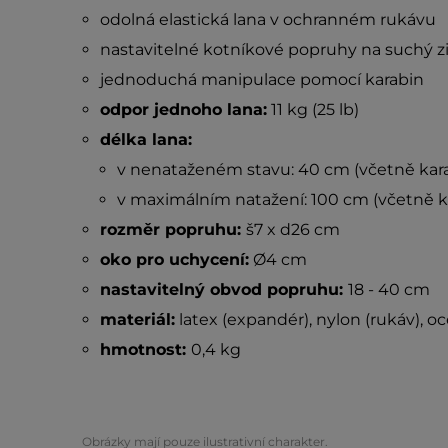
odolná elastická lana v ochranném rukávu
nastavitelné kotníkové popruhy na suchý z
jednoduchá manipulace pomocí karabin
odpor jednoho lana:
11 kg (25 lb)
délka lana:
v nenataženém stavu: 40 cm (včetně kar
v maximálním natažení: 100 cm (včetně k
rozměr popruhu:
š7 x d26 cm
oko pro uchycení:
Ø4 cm
nastavitelný obvod popruhu:
18 - 40 cm
materiál:
latex (expandér), nylon (rukáv), oc
hmotnost:
0,4 kg
Obrázky mají pouze ilustrativní charakter.