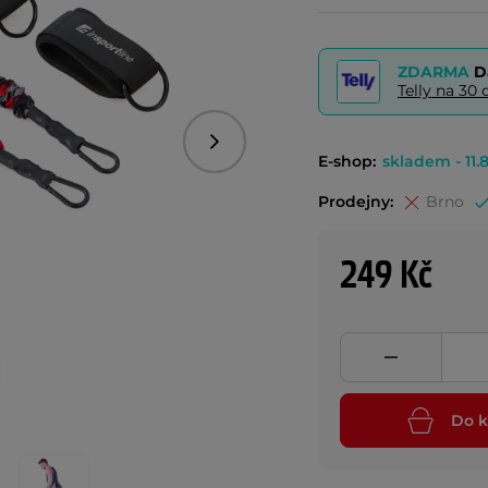
ZDARMA
D
Telly na 3
Následující
E-shop:
skladem - 11.8
Prodejny:
Brno
249 Kč
Do k