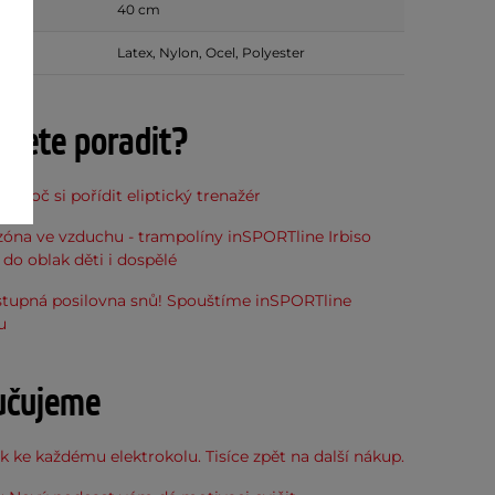
40 cm
Latex, Nylon, Ocel, Polyester
ujete poradit?
, proč si pořídit eliptický trenažér
óna ve vzduchu - trampolíny inSPORTline Irbiso
do oblak děti i dospělé
stupná posilovna snů! Spouštíme inSPORTline
u
učujeme
 ke každému elektrokolu. Tisíce zpět na další nákup.