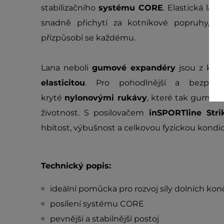
stabilizačního
systému CORE
. Elastická lan
snadně přichytí za kotníkové popruhy, k
přizpůsobí se každému.
Lana neboli
gumové expandéry
jsou z kva
elasticitou
. Pro pohodlnější a bezpečn
kryté
nylonovými rukávy
, které tak gumu c
životnost. S posilovačem
inSPORTline Str
hbitost, výbušnost a celkovou fyzickou kondic
Technický popis:
ideální pomůcka pro rozvoj síly dolních kon
posílení systému CORE
pevnější a stabilnější postoj