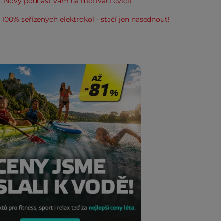
: Nový podcast vám dá motivaci cvičit
100% seřízených elektrokol - stačí jen nasednout!