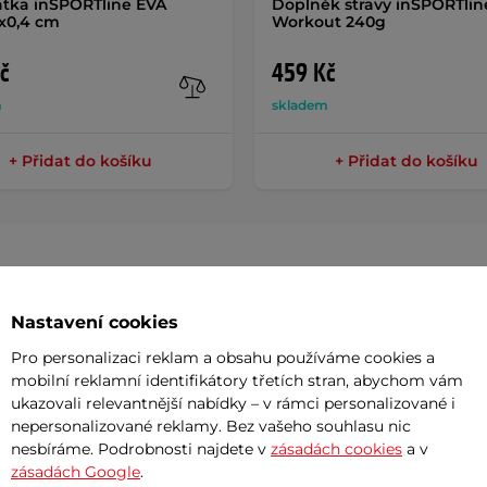
tka inSPORTline EVA
Doplněk stravy inSPORTlin
x0,4 cm
Workout 240g
č
459 Kč
m
skladem
+ Přidat do košíku
+ Přidat do košíku
Param
Nastavení cookies
Pro personalizaci reklam a obsahu používáme cookies a
mobilní reklamní identifikátory třetích stran, abychom vám
ukazovali relevantnější nabídky – v rámci personalizované i
 Double
velmi efektivně napomáhá k
Provedení
nepersonalizované reklamy. Bez vašeho souhlasu nic
lad u bojových sportů, ale i jiných
nesbíráme. Podrobnosti najdete v
zásadách cookies
a v
Odpor
í sílu dolních končetin
a hlubokého
zásadách Google
.