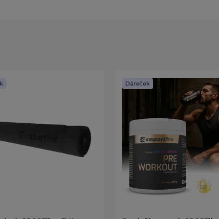
k
Dáreček