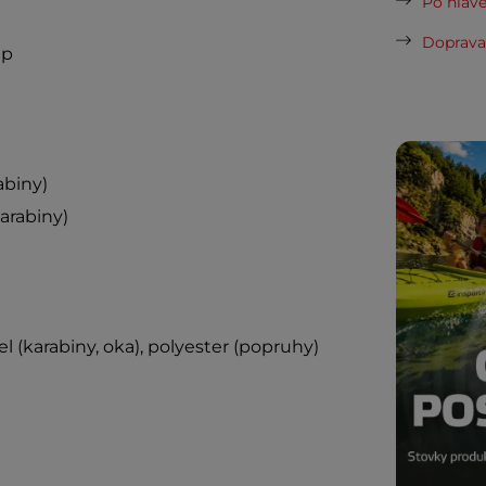
Po hlavě
Doprava 
ip
abiny)
arabiny)
el (karabiny, oka), polyester (popruhy)