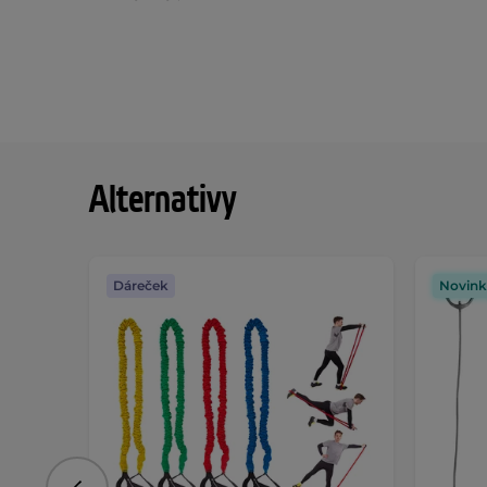
Alternativy
Dáreček
Novink