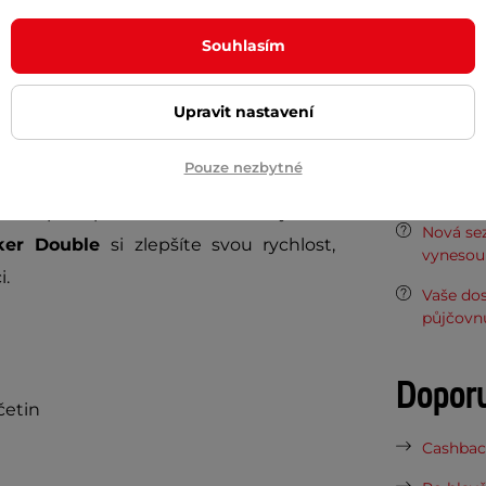
Délka
a se pomocí ocelových karabin rychle a
Souhlasím
teré jsou
velikostně nastavitelné
a
Materiál
Upravit nastavení
Potřeb
litního a odolného
latexu s výbornou
Pouze nezbytné
ější cvičení jsou tyto expandéry
7 důvodů
hrání před poškozením a zaručují delší
Nová sez
iker Double
si zlepšíte svou rychlost,
vynesou 
i.
Vaše do
půjčovn
Dopor
četin
Cashback