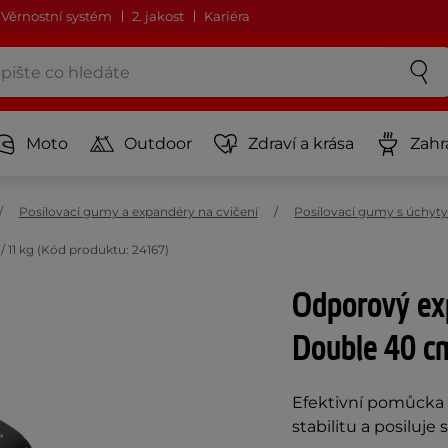
Věrnostní systém
2. jakost
Kariéra
Moto
Outdoor
Zdraví a krása
Zahr
Posilovací gumy a expandéry na cvičení
Posilovací gumy s úchyty
 11 kg (Kód produktu: 24167)
Odporový ex
Double 40 cm
Efektivní pomůcka p
stabilitu a posiluj