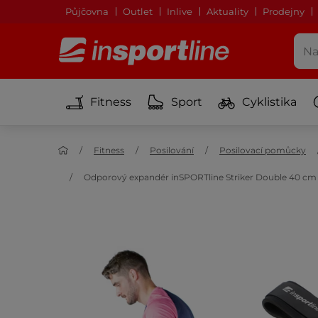
Půjčovna
Outlet
Inlive
Aktuality
Prodejny
Fitness
Sport
Cyklistika
Fitness
Posilování
Posilovací pomůcky
Odporový expandér inSPORTline Striker Double 40 cm /