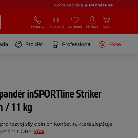
Akční nabídka 🔥
Mrkněte se
Kontakty
Porovnání
Oblíbené
Přihlásit
Košík
ada
Pro děti
Professional
Akce
pandér inSPORTline Striker
 / 11 kg
ro rozvoj síly dolních končetin, která zlepšuje
e systém CORE.
více