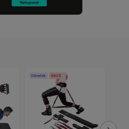
Dáreček
AKCE
Dáreč