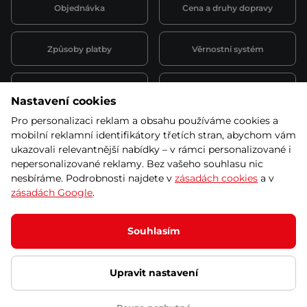
Objednávka
Cena a druhy dopravy
Způsoby platby
Věrnostní systém
Montáž a servis
Reklamace a záruka
Nastavení cookies
Pro personalizaci reklam a obsahu používáme cookies a
Půjčovna
Kariéra
mobilní reklamní identifikátory třetích stran, abychom vám
obchodní podmínky
ukazovali relevantnější nabídky – v rámci personalizované i
nepersonalizované reklamy. Bez vašeho souhlasu nic
nesbíráme. Podrobnosti najdete v
zásadách cookies
a v
zásadách Google
.
© 2026 SEVEN SPORT s.r.o Všechna práva vyhrazena
Podle zákona o evidenci tržeb je prodávající povinen vystavit
Souhlasím
kupujícímu účtenku.
Zároveň je povinen zaevidovat přijatou tržbu u správce daně online; v
případě technického výpadku pak nejpozději do 48 hodin.
Upravit nastavení
Ochrana osobních údajů
Nastavení cookies
Vnitřní oznamovací
systém
Prohlášení přístupnosti