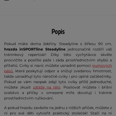
Popis
Pokud máte doma žebřiny Steadyline s šířkou 90 cm,
hrazda inSPORTline Steadyline
jednoznačně rozšíří váš
tréninkový repertoár! Díky této vychytávce skvěle
procvičíte a posílíte paže i záda prostřednictvím shybů a
přítahů. Cviky si navíc můžete usnadnit pomocí
gumových
pásů
, které poskytují odpor a snižují zvedanou hmotnost,
takže usnadňují tyto náročné cviky i pro úplné začátečníky.
Pokud se vám naopak zdají tyto cviky příliš jednoduché,
můžete zkusit
zátěže na tělo
. Posilovat můžete i břišní
svalstvo a příčky v omezené míře dovolují i trénink
prostřednictvím ručkování.
A pokud hrazdu zavěsíte na jednu z nižších příček, můžete z
ní pro své děti vytvořit praktický stoleček! Stačí na ni