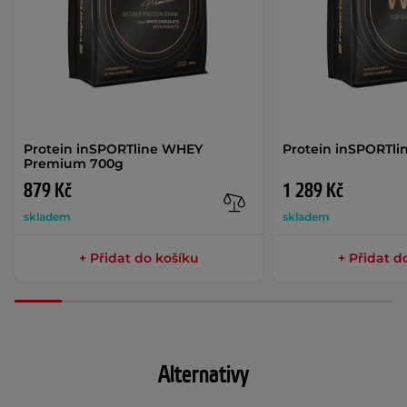
Protein inSPORTline WHEY
Protein inSPORTli
Premium 700g
879 Kč
1 289 Kč
skladem
skladem
+ Přidat do košíku
+ Přidat d
Alternativy