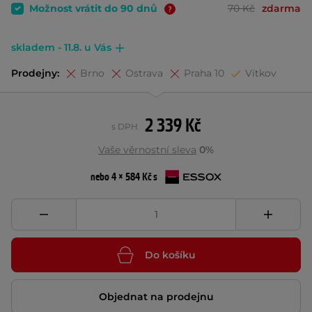
Možnost vrátit do 90 dnů
70 Kč
zdarma
skladem - 11.8. u Vás
Prodejny:
Brno
Ostrava
Praha 10
Vítkov
2 339 Kč
s DPH
Vaše věrnostní sleva
0%
nebo 4 × 584 Kč s
Do košíku
Objednat na prodejnu