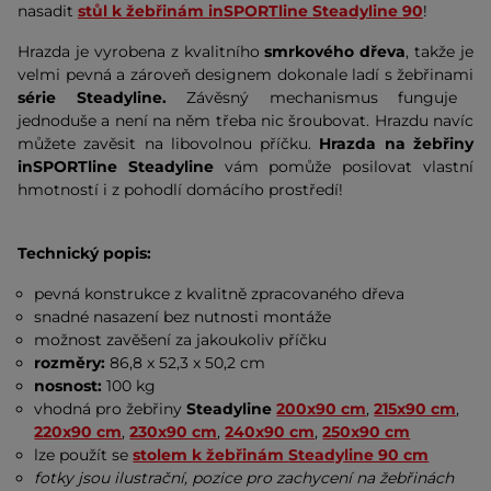
nasadit
stůl k žebřinám inSPORTline Steadyline 90
!
Hrazda je vyrobena z kvalitního
smrkového dřeva
, takže je
velmi pevná a zároveň designem dokonale ladí s žebřinami
série Steadyline.
Závěsný mechanismus funguje
jednoduše a není na něm třeba nic šroubovat. Hrazdu navíc
můžete zavěsit na libovolnou příčku.
Hrazda na žebřiny
inSPORTline Steadyline
vám pomůže posilovat vlastní
hmotností i z pohodlí domácího prostředí!
Technický popis:
pevná konstrukce z kvalitně zpracovaného dřeva
snadné nasazení bez nutnosti montáže
možnost zavěšení za jakoukoliv příčku
rozměry:
86,8 x 52,3 x 50,2 cm
nosnost:
100 kg
vhodná pro žebřiny
Steadyline
200x90 cm
,
215x90 cm
,
220x90 cm
,
230x90 cm
,
240x90 cm
,
250x90 cm
lze použít se
stolem k žebřinám
Steadyline 90 cm
fotky jsou ilustrační, pozice pro zachycení na žebřinách