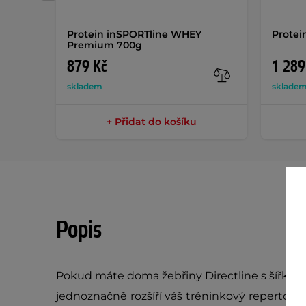
Protein inSPORTline WHEY
Protei
Premium 700g
879 Kč
1 289
skladem
sklade
+ Přidat do košíku
Popis
Pokud máte doma žebřiny Directline s šířkou
jednoznačně rozšíří váš tréninkový repertoár!