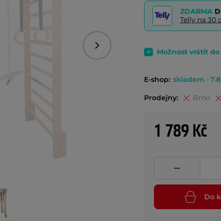
ZDARMA
D
Telly na 3
Následující
Možnost vrátit d
E-shop:
skladem - 7.8
Prodejny:
Brno
1 789 Kč
Do k