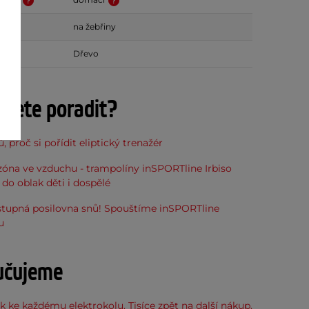
na žebřiny
Dřevo
ujete poradit?
, proč si pořídit eliptický trenažér
óna ve vzduchu - trampolíny inSPORTline Irbiso
do oblak děti i dospělé
stupná posilovna snů! Spouštíme inSPORTline
u
učujeme
 ke každému elektrokolu. Tisíce zpět na další nákup.