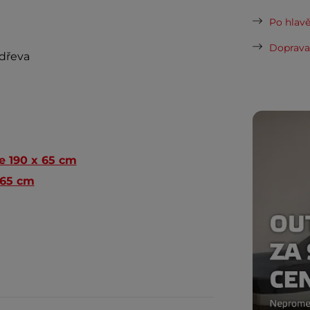
Po hlavě
Doprava 
 dřeva
e 190 x 65 cm
 65 cm