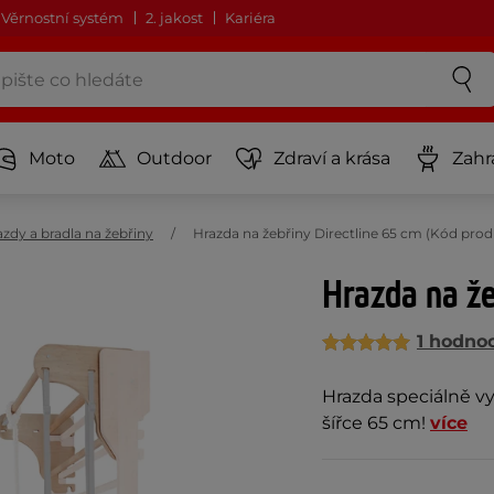
Věrnostní systém
2. jakost
Kariéra
Moto
Outdoor
Zdraví a krása
Zahr
azdy a bradla na žebřiny
Hrazda na žebřiny Directline 65 cm (Kód pro
Hrazda na že
1 hodno
Hrazda speciálně vy
šířce 65 cm!
více