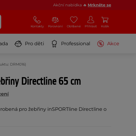
Akční nabídka 🔥
Mrkněte se
Kontakty
Porovnání
Oblíbené
Přihlásit
Košík
ada
Pro děti
Professional
Akce
duktu: DRM016)
břiny Directline 65 cm
cení
robená pro žebřiny inSPORTline Directline o