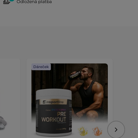
Odložená platba
Dáreček
Dáreč
Následujíc