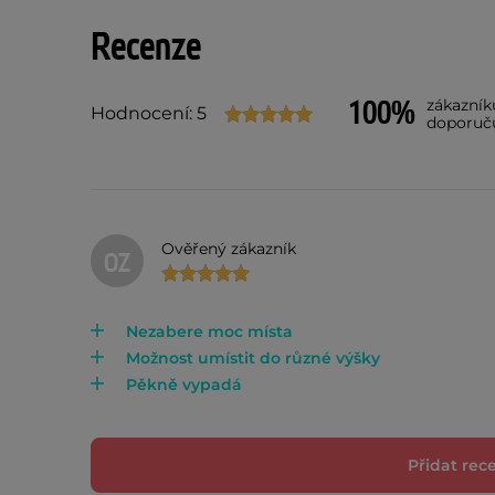
Recenze
100%
zákazník
Hodnocení: 5
doporuč
Ověřený zákazník
OZ
Nezabere moc místa
Možnost umístit do různé výšky
Pěkně vypadá
Přidat rec