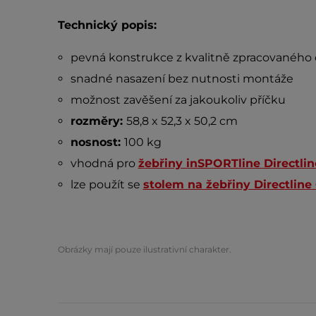
Technický popis:
pevná konstrukce z kvalitně zpracovaného
snadné nasazení bez nutnosti montáže
možnost zavěšení za jakoukoliv příčku
rozměry:
58,8 x 52,3 x 50,2 cm
nosnost:
100 kg
vhodná pro
žebřiny inSPORTline Directlin
lze použít se
stolem na žebřiny Directline
Obrázky mají pouze ilustrativní charakter.