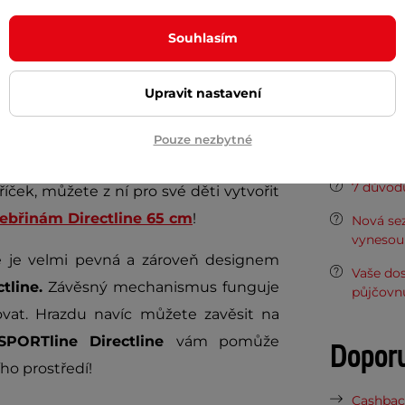
ybů a přítahů. Cviky si navíc můžete
Typ hrazdy
Souhlasím
 poskytují odpor a snižují zvedanou
ky i pro úplné začátečníky. Pokud se
Materiál
Upravit nastavení
duché, můžete zkusit
zátěže na tělo
.
ky v omezené míře dovolují i trénink
Potřeb
Pouze nezbytné
7 důvodů
íček, můžete z ní pro své děti vytvořit
žebřinám Directline 65 cm
!
Nová sez
vynesou 
že je velmi pevná a zároveň designem
Vaše do
tline.
Závěsný mechanismus funguje
půjčovn
vat. Hrazdu navíc můžete zavěsit na
SPORTline Directline
vám pomůže
Dopor
ho prostředí!
Cashback