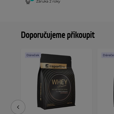
Záruka 2 roky
Doporučujeme přikoupit
Dáreček
Dáreče
Předchozí