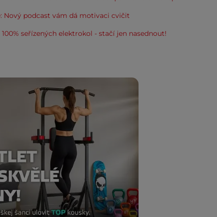
: Nový podcast vám dá motivaci cvičit
100% seřízených elektrokol - stačí jen nasednout!