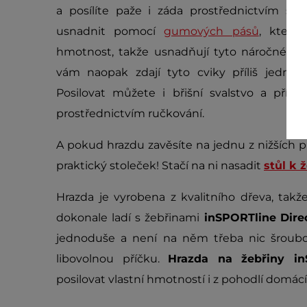
a posílíte paže i záda prostřednictvím sh
usnadnit pomocí
gumových pásů
, které
hmotnost, takže usnadňují tyto náročné cvi
vám naopak zdají tyto cviky příliš jedno
Posilovat můžete i břišní svalstvo a příč
prostřednictvím ručkování.
A pokud hrazdu zavěsíte na jednu z nižších př
praktický stoleček! Stačí na ni nasadit
stůl k 
Hrazda je vyrobena z kvalitního dřeva, tak
dokonale ladí s žebřinami
inSPORTline Direc
jednoduše a není na něm třeba nic šroubo
libovolnou příčku.
Hrazda na žebřiny in
posilovat vlastní hmotností i z pohodlí domácí