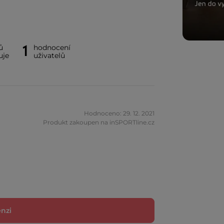
1
ů
hodnocení
uje
uživatelů
Hodnoceno: 29. 12. 2021
Produkt zakoupen na inSPORTline.cz
enzi