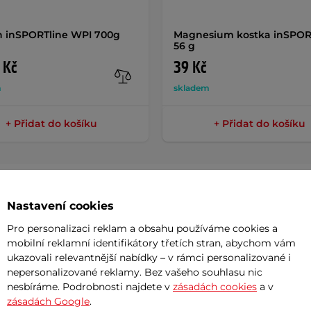
n inSPORTline WPI 700g
Magnesium kostka inSPOR
56 g
 Kč
39 Kč
m
skladem
+ Přidat do košíku
+ Přidat do košíku
Nastavení cookies
Param
Pro personalizaci reklam a obsahu používáme cookies a
mobilní reklamní identifikátory třetích stran, abychom vám
ukazovali relevantnější nabídky – v rámci personalizované i
nepersonalizované reklamy. Bez vašeho souhlasu nic
 65 cm,
hrazda inSPORTline Directline
Maximální n
nesbíráme. Podrobnosti najdete v
zásadách cookies
a v
 Díky této vychytávce skvěle procvičíte
zásadách Google
.
Kategorie v