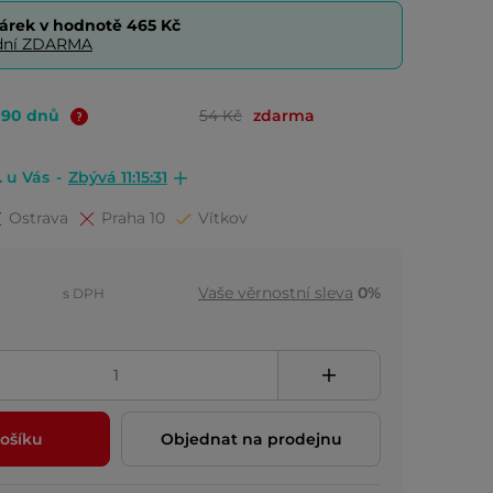
árek v hodnotě
465 Kč
0 dní ZDARMA
o 90 dnů
54 Kč
zdarma
. u Vás
-
Zbývá 11:15:30
Ostrava
Praha 10
Vítkov
Vaše věrnostní sleva
0%
s DPH
ošíku
Objednat na prodejnu