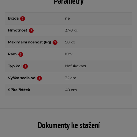
Parametry
Brzda
ne
Hmotnost
3.70 kg
Maximální nosnost (kg)
50 kg
Rám
Kov
Typ kol
Nafukovací
Výška sedla od
32 cm
Šířka řídítek
40 cm
Dokumenty ke stažení