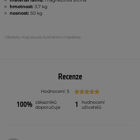
materiál rámu:
magnéziová slitina
hmotnost:
3,7 kg
nosnost:
50 kg
Obrázky mají pouze ilustrativní charakter.
Recenze
Hodnocení: 5
zákazníků
hodnocení
100%
1
doporučuje
uživatelů