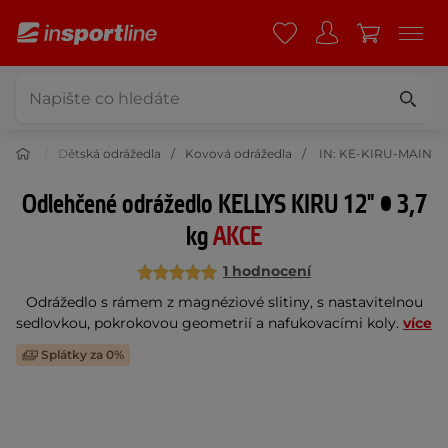
istika
Dětská odrážedla
Kovová odrážedla
IN: KE-KIRU-MAIN
Odlehčené odrážedlo KELLYS KIRU 12" • 3,7
kg
AKCE
1 hodnocení
Odrážedlo s rámem z magnéziové slitiny, s nastavitelnou
sedlovkou, pokrokovou geometrií a nafukovacími koly.
více
Splátky za 0%