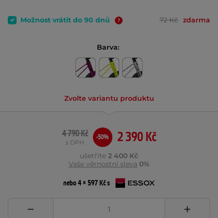
Možnost vrátit do 90 dnů
72 Kč
zdarma
Barva:
Zvolte variantu produktu
4 790 Kč
2 390 Kč
-50%
s DPH
ušetříte
2 400 Kč
Vaše věrnostní sleva
0%
nebo 4 × 597 Kč s