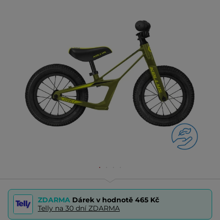
ZDARMA
Dárek v hodnotě
465 Kč
Telly na 30 dní ZDARMA