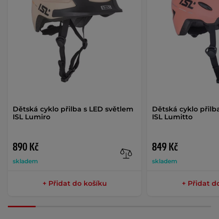
Dětská cyklo přilba s LED světlem
Dětská cyklo přilb
ISL Lumiro
ISL Lumitto
890 Kč
849 Kč
skladem
skladem
+ Přidat do košíku
+ Přidat d