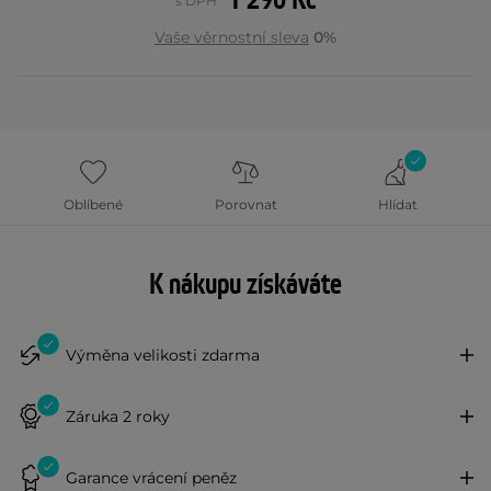
1 290 Kč
s DPH
Vaše věrnostní sleva
0%
Oblíbené
Porovnat
Hlídat
K nákupu získáváte
Výměna velikosti zdarma
Záruka 2 roky
Garance vrácení peněz