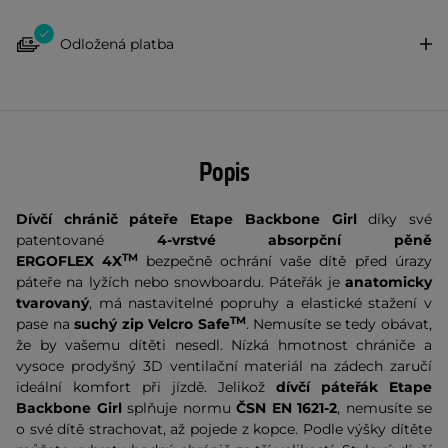
Odložená platba
Popis
Dívčí
chránič páteře Etape
Backbone Girl
díky své
patentované
4-vrstvé
absorpční pěně
TM
ERGOFLEX 4X
bezpečně ochrání vaše dítě před úrazy
páteře na lyžích nebo snowboardu. Páteřák je
anatomicky
tvarovaný
, má nastavitelné popruhy a elastické stažení v
TM
pase na
suchý zip Velcro Safe
. Nemusíte se tedy obávat,
že by vašemu dítěti nesedl. Nízká hmotnost chrániče a
vysoce prodyšný 3D ventilační materiál na zádech zaručí
ideální komfort při jízdě. Jelikož
dívčí páteřák Etape
Backbone Girl
splňuje normu
ČSN EN 1621-2
, nemusíte se
o své dítě strachovat, až pojede z kopce. Podle výšky dítěte