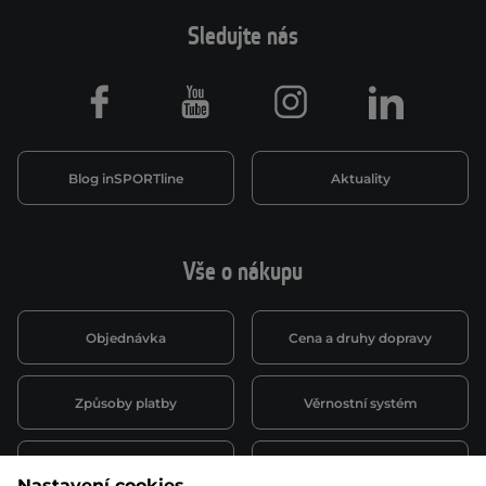
Sledujte nás
Facebook
Youtube
Instagram
LinkedIn
Blog inSPORTline
Aktuality
Vše o nákupu
Objednávka
Cena a druhy dopravy
Způsoby platby
Věrnostní systém
Montáž a servis
Reklamace a záruka
Nastavení cookies