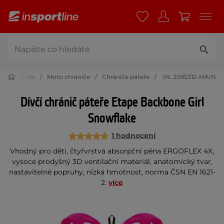
Moto
Moto chrániče
Chrániče páteře
IN: 2095312-MAIN
Dívčí chránič páteře Etape Backbone Girl
Snowflake
1 hodnocení
Vhodný pro děti, čtyřvrstvá absorpční pěna ERGOFLEX 4X,
vysoce prodyšný 3D ventilační materiál, anatomický tvar,
nastavitelné popruhy, nízká hmotnost, norma ČSN EN 1621-
2.
více