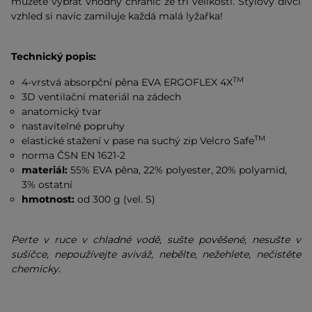
můžete vybrat vhodný chránič ze tří velikostí. Stylový dívčí
vzhled si navíc zamiluje každá malá lyžařka!
Technický popis:
TM
4-vrstvá absorpční pěna EVA ERGOFLEX 4X
3D ventilační materiál na zádech
anatomický tvar
nastavitelné popruhy
TM
elastické stažení v pase na suchý zip Velcro Safe
norma ČSN EN 1621-2
materiál:
55% EVA pěna, 22% polyester, 20% polyamid,
3% ostatní
hmotnost:
od 300 g (vel. S)
Perte v ruce v chladné vodě, sušte pověšené, nesušte v
sušičce, nepoužívejte aviváž, nebělte, nežehlete, nečistěte
chemicky.