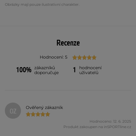
Obrázky mají pouze ilustrativní charakter.
Recenze
Hodnocení: 5
zákazníků
hodnocení
100%
1
doporučuje
uživatelů
Ověřený zákazník
OZ
Hodnoceno: 12. 6. 2025
Produkt zakoupen na inSPORTline.cz