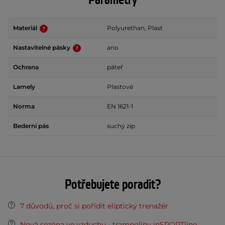
Parametry
Materiál
Polyurethan, Plast
Nastavitelné pásky
ano
Ochrana
páteř
Lamely
Plastové
Norma
EN 1621-1
Bederní pás
suchý zip
Potřebujete poradit?
7 důvodů, proč si pořídit eliptický trenažér
Nová sezóna ve vzduchu - trampolíny inSPORTline