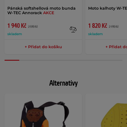
Pánská softshellová moto bunda
Moto kalhoty W-T
W-TEC Annorack
AKCE
1 940 Kč
1 820 Kč
2 590 Kč
2 190 Kč
skladem
skladem
+ Přidat do košíku
+ Přidat d
Alternativy