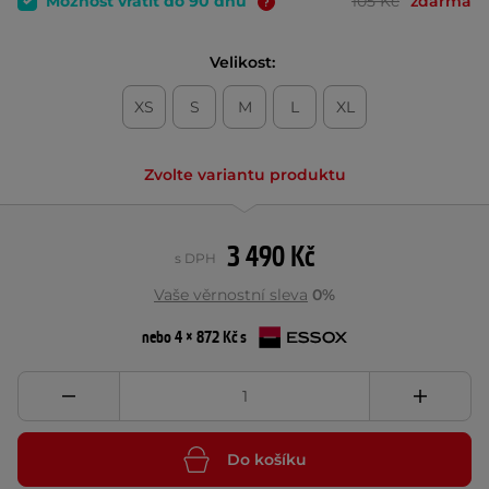
Možnost vrátit do 90 dnů
105 Kč
zdarma
Velikost:
XS
S
M
L
XL
Zvolte variantu produktu
3 490 Kč
s DPH
Vaše věrnostní sleva
0%
nebo 4 × 872 Kč s
Do košíku