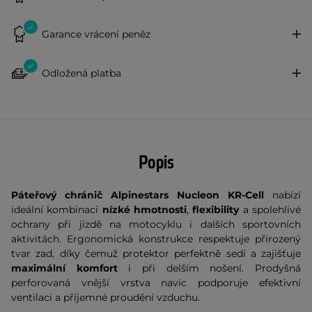
Garance vrácení peněz
Odložená platba
Popis
Páteřový chránič
Alpinestars Nucleon KR-Cell
nabízí
ideální kombinaci
nízké hmotnosti
,
flexibility
a spolehlivé
ochrany při jízdě na motocyklu i dalších sportovních
aktivitách. Ergonomická konstrukce respektuje přirozený
tvar zad, díky čemuž protektor perfektně sedí a zajišťuje
maximální komfort
i při delším nošení. Prodyšná
perforovaná vnější vrstva navíc podporuje efektivní
ventilaci a příjemné proudění vzduchu.