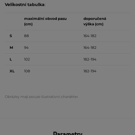
Velikostní tabulka
:
maximální obvod pasu
doporučená
(cm)
výška (cm)
S
88
164-182
M
94
164-182
L
102
182-194
XL
108
182-194
Obrázky mají pouze ilustrativní charakter.