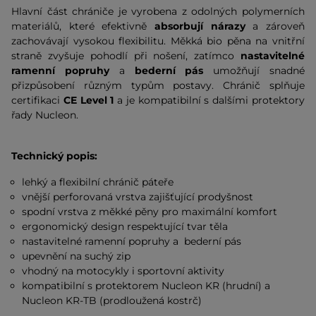
Hlavní část chrániče je vyrobena z odolných polymerních
materiálů, které efektivně
absorbují nárazy
a zároveň
zachovávají vysokou flexibilitu. Měkká bio pěna na vnitřní
straně zvyšuje pohodlí při nošení, zatímco
nastavitelné
ramenní popruhy
a
bederní pás
umožňují snadné
přizpůsobení různým typům postavy. Chránič splňuje
certifikaci
CE Level 1
a je kompatibilní s dalšími protektory
řady Nucleon.
Technický popis:
lehký a flexibilní chránič páteře
vnější perforovaná vrstva zajišťující prodyšnost
spodní vrstva z měkké pěny pro maximální komfort
ergonomický design respektující tvar těla
nastavitelné ramenní popruhy a bederní pás
upevnění na suchý zip
vhodný na motocykly i sportovní aktivity
kompatibilní s protektorem Nucleon KR (hrudní) a
Nucleon KR-TB (prodloužená kostrč)