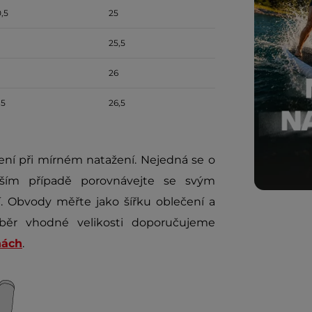
,5
25
25,5
26
,5
26,5
ní při mírném natažení. Nejedná se o
jším případě porovnávejte se svým
 Obvody měřte jako šířku oblečení a
běr vhodné velikosti doporučujeme
nách
.