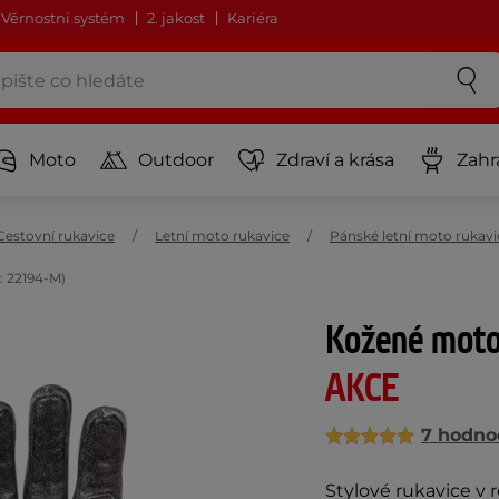
Věrnostní systém
2. jakost
Kariéra
Moto
Outdoor
Zdraví a krása
Zahr
Cestovní rukavice
Letní moto rukavice
Pánské letní moto rukavi
 22194-M)
Kožené moto
AKCE
7 hodno
Stylové rukavice v 