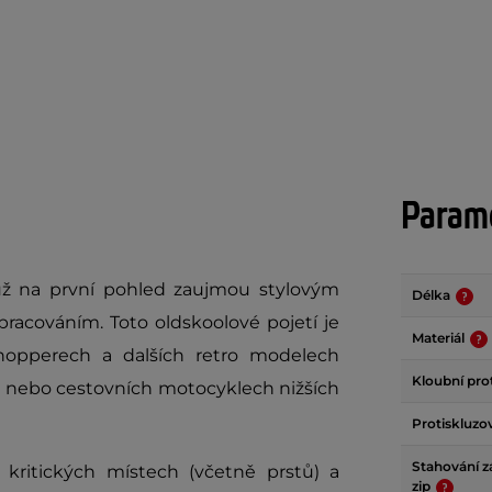
Param
ž na první pohled zaujmou stylovým
Délka
racováním. Toto oldskoolové pojetí je
Materiál
hopperech a dalších retro modelech
Kloubní pro
h nebo cestovních motocyklech nižších
Protiskluzo
Stahování z
a kritických místech (včetně prstů) a
zip