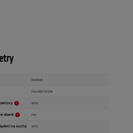
etry
krátké
Hovězí kůže
tektory
ano
vé dlaně
ne
ápěstí na suchý
ano