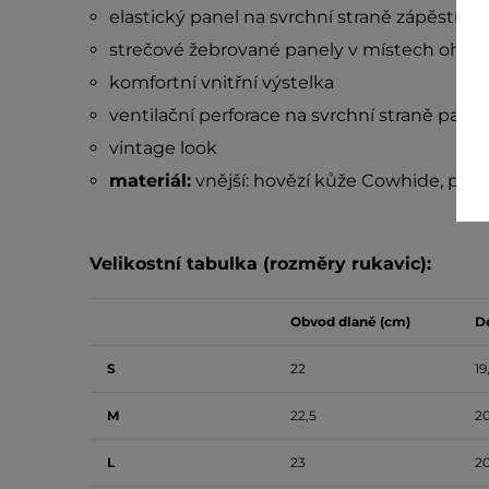
elastický panel na svrchní straně zápěstí
strečové žebrované panely v místech ohybů
komfortní vnitřní výstelka
ventilační perforace na svrchní straně palce
vintage look
materiál:
vnější: hovězí kůže Cowhide, podš
Velikostní tabulka (rozměry rukavic):
Obvod dlaně (cm)
Dé
S
22
19
M
22,5
2
L
23
2