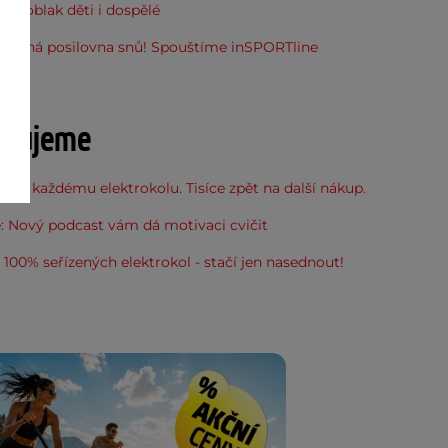
do oblak děti i dospělé
stupná posilovna snů! Spouštíme inSPORTline
u
učujeme
 ke každému elektrokolu. Tisíce zpět na další nákup.
: Nový podcast vám dá motivaci cvičit
100% seřízených elektrokol - stačí jen nasednout!