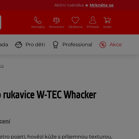
Akční nabídka 🔥
Mrkněte se
Kontakty
Porovnání
Oblíbené
Přihlásit
Košík
ada
Pro děti
Professional
Akce
ce
 rukavice W-TEC Whacker
cení
retro pojetí, hovězí kůže s příjemnou texturou,