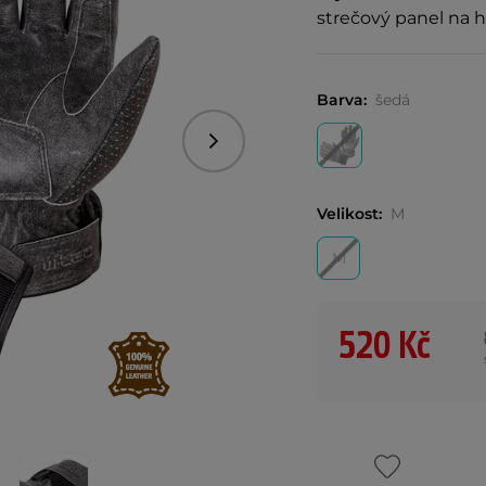
strečový panel na h
Barva:
šedá
Následující
Velikost:
M
M
520 Kč