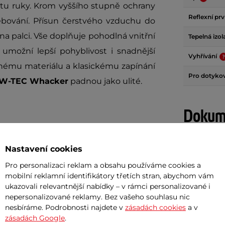
tu ruky. Krom vyššího stupně ochrany
Reflexní pr
řebování. Přísun čerstvého vzduchu do
 na palci. Vše doplňuje pohodlná vnitřní
Tepelná izo
 umožní lepší pohyblivost i snadnější
Vyhřívání
nému materiálu a klasickému zapínání
Pro dotykov
 W-TEC Whacker
padnou jako ulité.
Dokume
Uživatel
betu ruky
Nastavení cookies
ti úchopu palce a na hřbetech prstů pro
Pro personalizaci reklam a obsahu používáme cookies a
Potřeb
mobilní reklamní identifikátory třetích stran, abychom vám
ukazovali relevantnější nabídky – v rámci personalizované i
nepersonalizované reklamy. Bez vašeho souhlasu nic
7 důvodů
nesbíráme. Podrobnosti najdete v
zásadách cookies
a v
zásadách Google
.
Nová sez