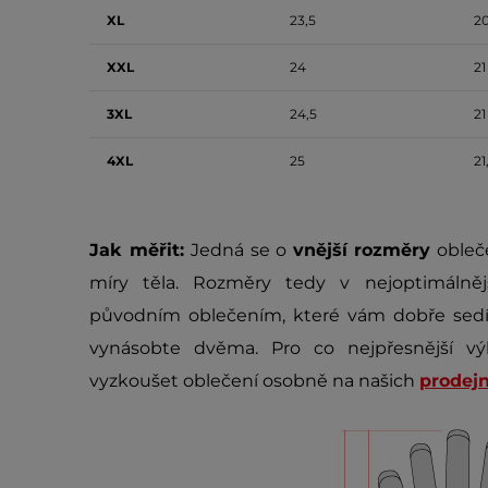
XL
23,5
20
XXL
24
21
3XL
24,5
21
4XL
25
21
Jak měřit:
Jedná se o
vnější rozměry
obleče
míry těla. Rozměry tedy v nejoptimálně
původním oblečením, které vám dobře sedí.
vynásobte dvěma. Pro co nejpřesnější vý
vyzkoušet oblečení osobně na našich
prodej