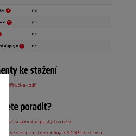
vky
ne
lace
ne
ne
é displeje
ne
nty ke stažení
ská příručka (.pdf)
ujete poradit?
, proč si pořídit eliptický trenažér
óna ve vzduchu - trampolíny inSPORTline Irbiso