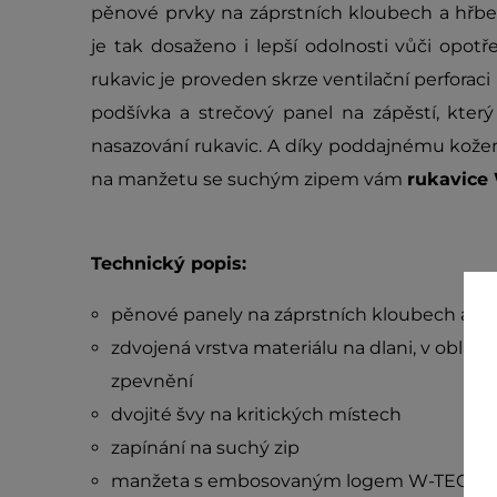
pěnové prvky na záprstních kloubech a hřbe
je tak dosaženo i lepší odolnosti vůči opot
rukavic je proveden skrze ventilační perforaci
podšívka a strečový panel na zápěstí, který
nasazování rukavic. A díky poddajnému kože
na manžetu se suchým zipem vám
rukavice
Technický popis:
pěnové panely na záprstních kloubech a hř
zdvojená vrstva materiálu na dlani, v oblas
zpevnění
dvojité švy na kritických místech
zapínání na suchý zip
manžeta s embosovaným logem W-TEC