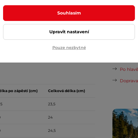
vynesou 
Souhlasím
 prstů (ukazováček a prostředníček)
Vaše do
půjčovn
Upravit nastavení
Dopor
Pouze nezbytné
ívka: polyester
Cashback
Po hlavě
Doprava 
lka po zápěstí (cm)
Celková délka (cm)
,5
23,5
0
24
0
24,5