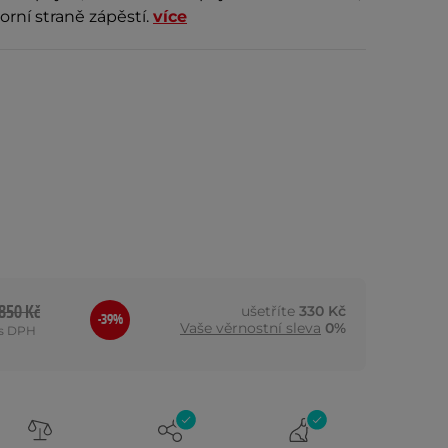
orní straně zápěstí.
více
850 Kč
ušetříte
330 Kč
-39%
Vaše věrnostní sleva
0%
s DPH