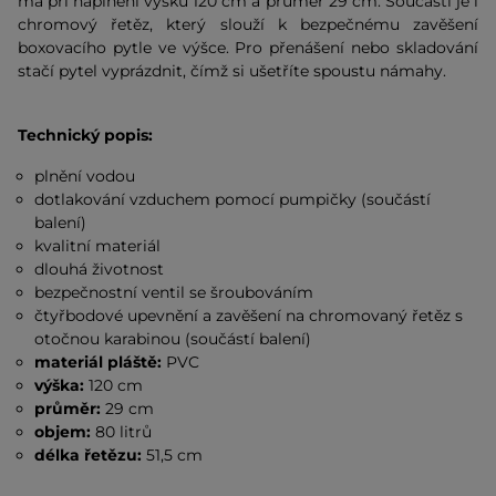
má při naplnění výšku 120 cm a průměr 29 cm. Součástí je i
chromový řetěz, který slouží k bezpečnému zavěšení
boxovacího pytle ve výšce. Pro přenášení nebo skladování
stačí pytel vyprázdnit, čímž si ušetříte spoustu námahy.
Technický popis:
plnění vodou
dotlakování vzduchem pomocí pumpičky (součástí
balení)
kvalitní materiál
dlouhá životnost
bezpečnostní ventil se šroubováním
čtyřbodové upevnění a zavěšení na chromovaný řetěz s
otočnou karabinou (součástí balení)
materiál pláště:
PVC
výška:
120 cm
průměr:
29 cm
objem:
80 litrů
délka řetězu:
51,5 cm