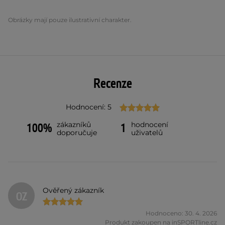
Obrázky mají pouze ilustrativní charakter.
Recenze
Hodnocení: 5
zákazníků
hodnocení
100%
1
doporučuje
uživatelů
Ověřený zákazník
OZ
Hodnoceno: 30. 4. 2026
Produkt zakoupen na inSPORTline.cz