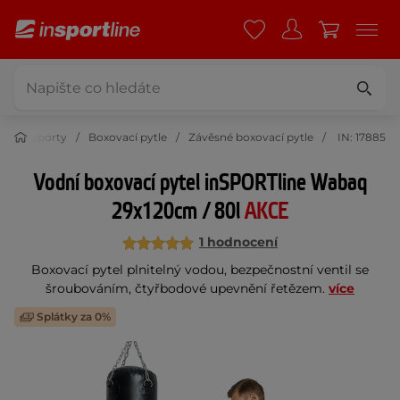
ojové sporty
Boxovací pytle
Závěsné boxovací pytle
IN: 17885
Vodní boxovací pytel inSPORTline Wabaq
29x120cm / 80l
AKCE
1 hodnocení
Boxovací pytel plnitelný vodou, bezpečnostní ventil se
šroubováním, čtyřbodové upevnění řetězem.
více
Splátky za 0%