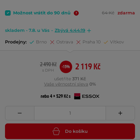
Možnost vrátit do 90 dnů
64 Kč
zdarma
skladem - 7.8. u Vás
-
Zbývá 4:44:19
Prodejny:
Brno
Ostrava
Praha 10
Vítkov
2 490 Kč
2 119 Kč
-15%
s DPH
ušetříte
371 Kč
Vaše věrnostní sleva
0%
nebo 4 × 529 Kč s
Do košíku