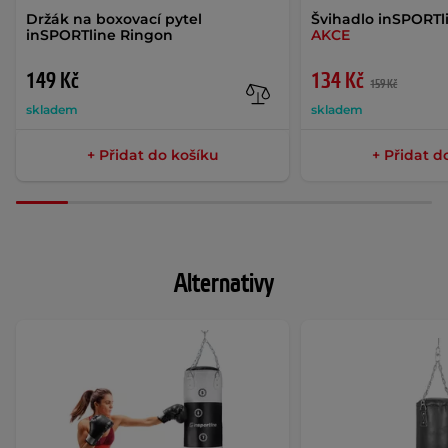
Držák na boxovací pytel
Švihadlo inSPORT
inSPORTline Ringon
AKCE
149 Kč
134 Kč
159 Kč
skladem
skladem
+ Přidat do košíku
+ Přidat d
Alternativy