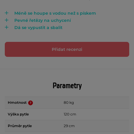
Méně se houpe s vodou než s pískem
Pevné řetězy na uchycení
Dá se vypustit a sbalit
Přidat recenzi
Parametry
Hmotnost
80 kg
Výška pytle
120 cm
Průměr pytle
29 cm