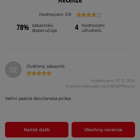
Recenze
Hodnocení: 3.9
zákazníků
hodnocení
78%
4
doporučuje
uživatelů
Ověřený zákazník
OZ
Hodnoceno: 27. 12. 2014
Produkt zakoupen na inSPORTline.sk
Veľmi pekná dievčenská prilba
Načíst další
Všechny recenze