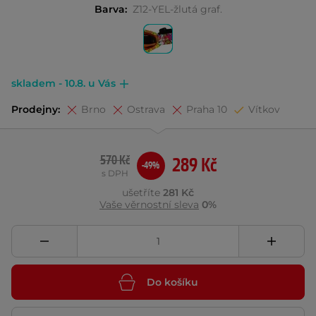
Barva:
Z12-YEL-žlutá graf.
skladem - 10.8. u Vás
Prodejny:
Brno
Ostrava
Praha 10
Vítkov
570 Kč
289 Kč
-49%
s DPH
ušetříte
281 Kč
Vaše věrnostní sleva
0%
Do košíku