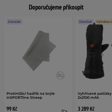
Doporučujeme přikoupit
Dáreček
Dáreček
Výměna ve
Protimlžící hadřík na brýle
Vyhřívané palčáky 
inSPORTline Streep
2x2100 mAh
99 Kč
3 289 Kč