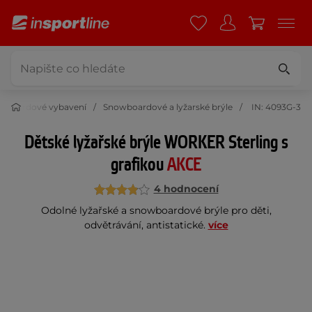
owboardové vybavení
Snowboardové a lyžarské brýle
IN: 4093G-3
Dětské lyžařské brýle WORKER Sterling s
grafikou
AKCE
4 hodnocení
Odolné lyžařské a snowboardové brýle pro děti,
odvětrávání, antistatické.
více