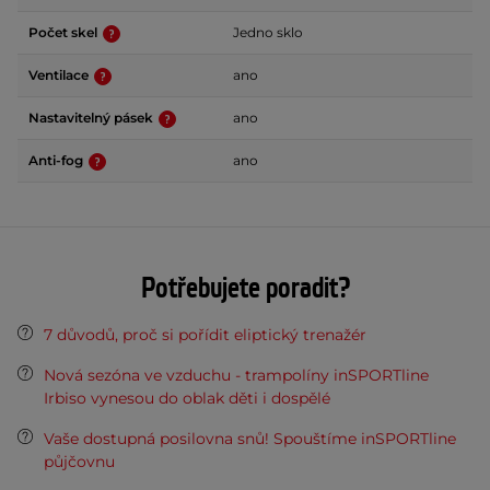
Počet skel
Jedno sklo
Ventilace
ano
Nastavitelný pásek
ano
Anti-fog
ano
Potřebujete poradit?
7 důvodů, proč si pořídit eliptický trenažér
Nová sezóna ve vzduchu - trampolíny inSPORTline
Irbiso vynesou do oblak děti i dospělé
Vaše dostupná posilovna snů! Spouštíme inSPORTline
půjčovnu