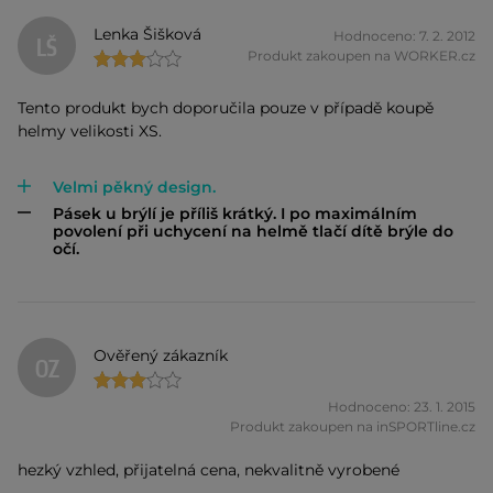
Lenka Šišková
Hodnoceno: 7. 2. 2012
LŠ
Produkt zakoupen na WORKER.cz
Tento produkt bych doporučila pouze v případě koupě
helmy velikosti XS.
Velmi pěkný design.
Pásek u brýlí je příliš krátký. I po maximálním
povolení při uchycení na helmě tlačí dítě brýle do
očí.
Ověřený zákazník
OZ
Hodnoceno: 23. 1. 2015
Produkt zakoupen na inSPORTline.cz
hezký vzhled, přijatelná cena, nekvalitně vyrobené