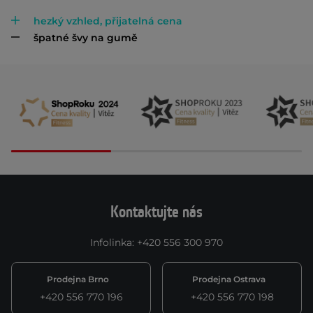
hezký vzhled, přijatelná cena
špatné švy na gumě
Kontaktujte nás
Infolinka
:
+420 556 300 970
Prodejna Brno
Prodejna Ostrava
+420 556 770 196
+420 556 770 198