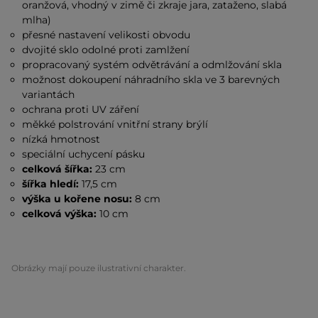
oranžová, vhodný v zimě či zkraje jara, zataženo, slabá
mlha)
přesné nastavení velikosti obvodu
dvojité sklo odolné proti zamlžení
propracovaný systém odvětrávání a odmlžování skla
možnost dokoupení náhradního skla ve 3 barevných
variantách
ochrana proti UV záření
měkké polstrování vnitřní strany brýlí
nízká hmotnost
speciální uchycení pásku
celková šířka:
23 cm
šířka hledí:
17,5 cm
výška u kořene nosu:
8 cm
celková výška:
10 cm
Obrázky mají pouze ilustrativní charakter.