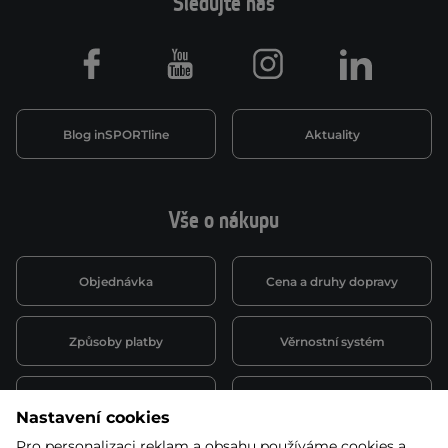
Sledujte nás
Facebook
Youtube
Instagram
LinkedIn
Blog inSPORTline
Aktuality
Vše o nákupu
Objednávka
Cena a druhy dopravy
Způsoby platby
Věrnostní systém
Montáž a servis
Reklamace a záruka
Nastavení cookies
Pro personalizaci reklam a obsahu používáme cookies a