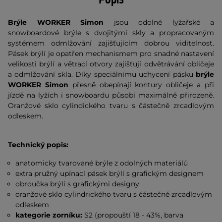
Brýle WORKER Simon
jsou odolné lyžařské a
snowboardové brýle s dvojitými skly a propracovaným
systémem odmlžování zajišťujícím dobrou viditelnost.
Pásek brýlí je opatřen mechanismem pro snadné nastavení
velikosti brýlí a větrací otvory zajišťují odvětrávání obličeje
a odmlžování skla. Díky speciálnímu uchycení pásku
brýle
WORKER Simon
přesně obepínají kontury obličeje a při
jízdě na lyžích i snowboardu působí maximálně přirozeně.
Oranžové sklo cylindického tvaru s částečně zrcadlovým
odleskem.
Technický popis:
anatomicky tvarované brýle z odolných materiálů
extra pružný upínací pásek brýlí s grafickým designem
obroučka brýlí s grafickými designy
oranžové sklo cylindrického tvaru s částečně zrcadlovým
odleskem
kategorie zorníku:
S2 (propouští 18 - 43%, barva