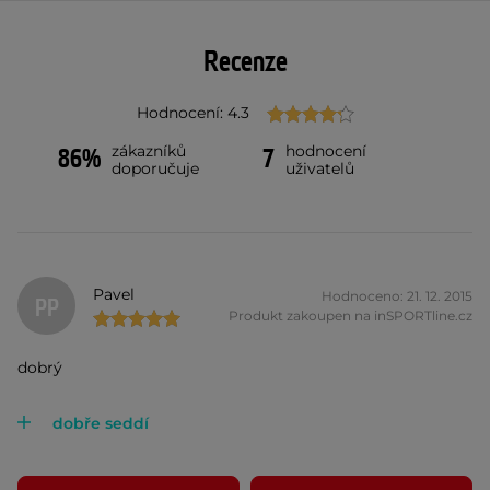
Recenze
Hodnocení: 4.3
zákazníků
hodnocení
86%
7
doporučuje
uživatelů
Pavel
Hodnoceno: 21. 12. 2015
PP
Produkt zakoupen na inSPORTline.cz
dobrý
dobře seddí