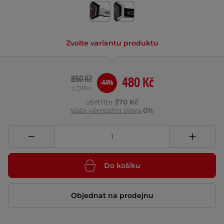
Zvolte variantu produktu
850 Kč
480 Kč
-44%
s DPH
ušetříte
370 Kč
Vaše věrnostní sleva
0%
Do košíku
Objednat na prodejnu