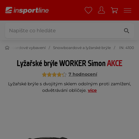
a snowboardové vybavení
Snowboardové a lyžarské brýle
IN: 4100
Lyžařské brýle WORKER Simon
AKCE
7 hodnocení
Lyžařské brýle s dvojitým sklem odolným proti zamlžení,
odvětrávání obličeje.
více