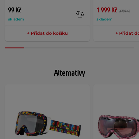
99 Kč
1 999 Kč
3 759 Kč
skladem
skladem
+ Přidat do košíku
+ Přidat d
Alternativy