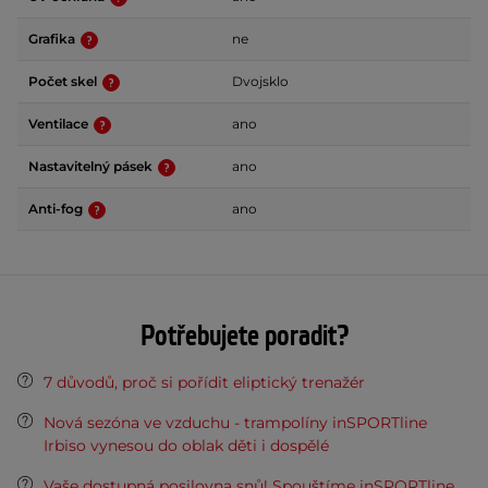
Grafika
ne
Počet skel
Dvojsklo
Ventilace
ano
Nastavitelný pásek
ano
Anti-fog
ano
Potřebujete poradit?
7 důvodů, proč si pořídit eliptický trenažér
Nová sezóna ve vzduchu - trampolíny inSPORTline
Irbiso vynesou do oblak děti i dospělé
Vaše dostupná posilovna snů! Spouštíme inSPORTline