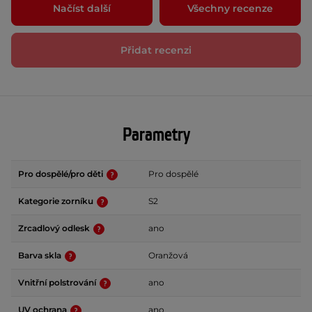
Načíst další
Všechny recenze
Přidat recenzi
Parametry
Pro dospělé/pro děti
Pro dospělé
Kategorie zorníku
S2
Zrcadlový odlesk
ano
Barva skla
Oranžová
Vnitřní polstrování
ano
UV ochrana
ano