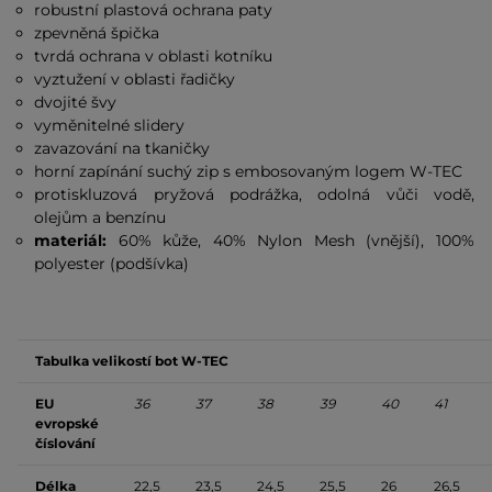
robustní plastová ochrana paty
zpevněná špička
tvrdá ochrana v oblasti kotníku
vyztužení v oblasti řadičky
dvojité švy
vyměnitelné slidery
zavazování na tkaničky
horní zapínání suchý zip s embosovaným logem W-TEC
protiskluzová pryžová podrážka, odolná vůči vodě,
olejům a benzínu
materiál:
60% kůže, 40% Nylon Mesh (vnější), 100%
polyester (podšívka)
Tabulka velikostí bot W-TEC
EU
36
37
38
39
40
41
evropské
číslování
Délka
22,5
23,5
24,5
25,5
26
26,5