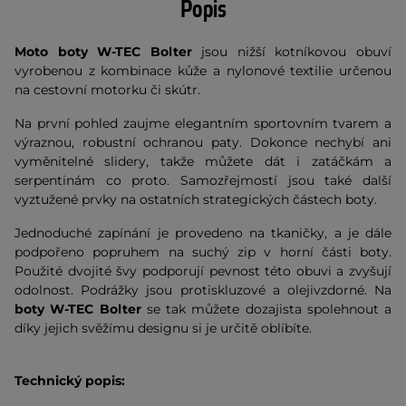
Popis
Moto boty W-TEC Bolter
jsou nižší kotníkovou obuví
vyrobenou z kombinace kůže a nylonové textilie určenou
na cestovní motorku či skútr.
Na první pohled zaujme elegantním sportovním tvarem a
výraznou, robustní ochranou paty. Dokonce nechybí ani
vyměnitelné slidery, takže můžete dát i zatáčkám a
serpentinám co proto. Samozřejmostí jsou také další
vyztužené prvky na ostatních strategických částech boty.
Jednoduché zapínání je provedeno na tkaničky, a je dále
podpořeno popruhem na suchý zip v horní části boty.
Použité dvojité švy podporují pevnost této obuvi a zvyšují
odolnost. Podrážky jsou protiskluzové a olejivzdorné. Na
boty W-TEC Bolter
se tak můžete dozajista spolehnout a
díky jejich svěžímu designu si je určitě oblíbíte.
Technický popis: