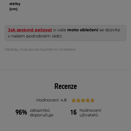
stélky
(cm)
Jak správně pečovat
o vaše
moto oblečení
se dozvíte
v našem podrobném rádci.
Obrázky mají pouze ilustrativní charakter.
Recenze
Hodnocení: 4.8
zákazníků
hodnocení
96%
16
doporučuje
uživatelů