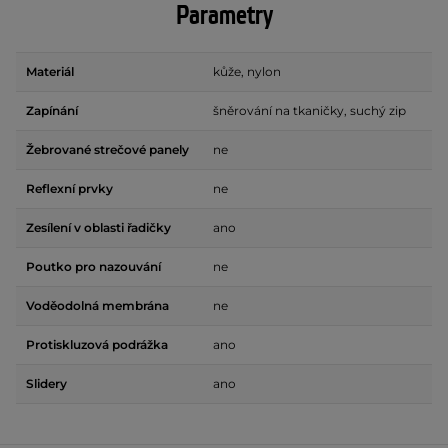
Parametry
Materiál
kůže, nylon
Zapínání
šněrování na tkaničky, suchý zip
Žebrované strečové panely
ne
Reflexní prvky
ne
Zesílení v oblasti řadičky
ano
Poutko pro nazouvání
ne
Voděodolná membrána
ne
Protiskluzová podrážka
ano
Slidery
ano