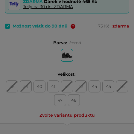
ZDARMA
Dárek v hodnotě
465 Kč
Telly na 30 dní ZDARMA
Možnost vrátit do 90 dnů
75 Kč
zdarma
Barva:
černá
Velikost:
38
39
40
41
42
43
44
45
46
47
48
Zvolte variantu produktu