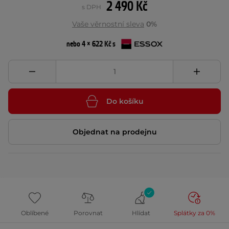
2 490 Kč
s DPH
Vaše věrnostní sleva
0%
nebo 4 × 622 Kč s
Do košíku
Objednat na prodejnu
Oblíbené
Porovnat
Hlídat
Splátky za 0%