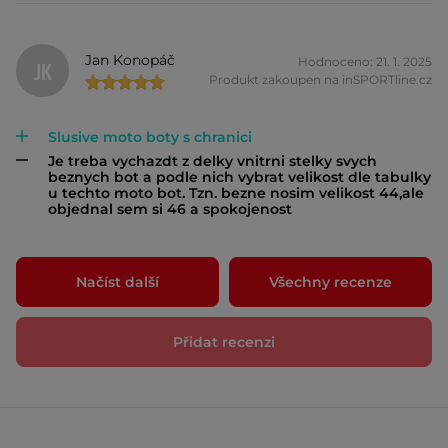
Jan Konopáč
Hodnoceno: 21. 1. 2025
JK
Produkt zakoupen na inSPORTline.cz
Slusive moto boty s chranici
Je treba vychazdt z delky vnitrni stelky svych
beznych bot a podle nich vybrat velikost dle tabulky
u techto moto bot. Tzn. bezne nosim velikost 44,ale
objednal sem si 46 a spokojenost
Načíst další
Všechny recenze
Přidat recenzi