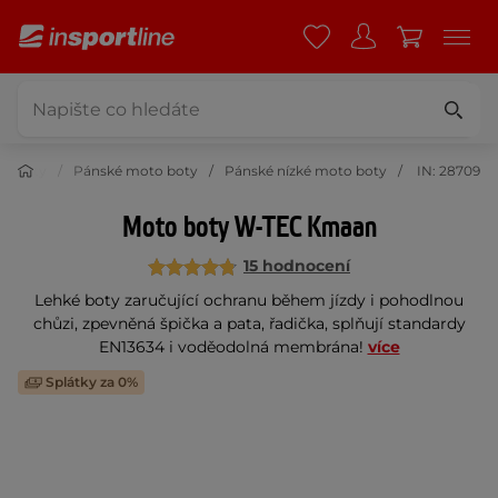
o boty
Pánské moto boty
Pánské nízké moto boty
IN: 28709
Moto boty W-TEC Kmaan
15 hodnocení
Lehké boty zaručující ochranu během jízdy i pohodlnou
chůzi, zpevněná špička a pata, řadička, splňují standardy
EN13634 i voděodolná membrána!
více
Splátky za 0%