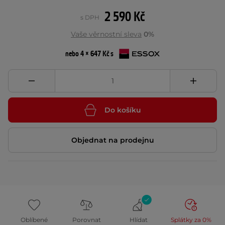
2 590 Kč
s DPH
Vaše věrnostní sleva
0%
nebo 4 × 647 Kč s
Do košíku
Objednat na prodejnu
Oblíbené
Porovnat
Hlídat
Splátky za 0%