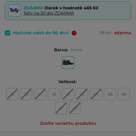
ZDARMA
Dárek v hodnotě
465 Kč
Telly na 30 dní ZDARMA
Možnost vrátit do 90 dnů
78 Kč
zdarma
Barva:
černá
Velikost:
38
39
40
41
42
43
44
45
46
47
48
Zvolte variantu produktu