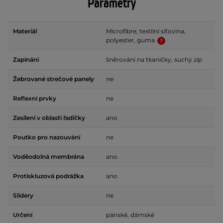
Parametry
Materiál
Microfibre, textilní síťovina,
polyester, guma
Zapínání
šněrování na tkaničky, suchý zip
Žebrované strečové panely
ne
Reflexní prvky
ne
Zesílení v oblasti řadičky
ano
Poutko pro nazouvání
ne
Voděodolná membrána
ano
Protiskluzová podrážka
ano
Slidery
ne
Určení
pánské, dámské