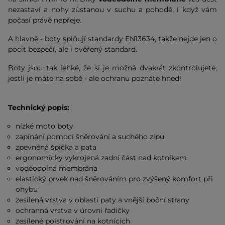
nezastaví a nohy zůstanou v suchu a pohodě, i když vám
počasí právě nepřeje.
A hlavně - boty splňují standardy EN13634, takže nejde jen o
pocit bezpečí, ale i ověřený standard.
Boty jsou tak lehké, že si je možná dvakrát zkontrolujete,
jestli je máte na sobě - ale ochranu poznáte hned!
Technický popis:
nízké moto boty
zapínání pomocí šněrování a suchého zipu
zpevněná špička a pata
ergonomicky vykrojená zadní část nad kotníkem
voděodolná membrána
elastický prvek nad šněrováním pro zvýšený komfort při
ohybu
zesílená vrstva v oblasti paty a vnější boční strany
ochranná vrstva v úrovni řadičky
zesílené polstrování na kotnících