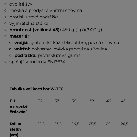
dvojité švy
měkká a prodyšná vnitřní síťovina
protiskluzová podrážka
vyjímatelná stélka
hmotnost (velikost 45):
450 g (1 pár/900 g)
materiál:
vnější:
syntetická kůže Microfibre, pevná síťovina
vnitřní:
polyester, měkká prodyšná síťovina
podrážka:
protiskluzová
guma
splňují standardy EN13634
Tabulka velikostí bot W-TEC
EU
36
37
38
39
40
41
evropské
číslování
Délka
22,5
23,5
24,5
25,5
26
26,5
stélky
(cm)