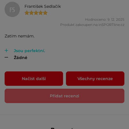
František Sedlačík
FS
Hodnoceno: 9. 12. 2025
Produkt zakoupen na inSPORTline.cz
Zatím nemám.
Jsou perfektní.
Žádné
Načíst další
Všechny recenze
Přidat recenzi