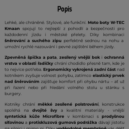
Popis
Lehké, ale chráněné. Stylové, ale funkční.
Moto boty W-TEC
Kmaan
spojují to nejlepší z pohodlí a bezpečnosti pro
každodenní jízdu i městské přelety. Díky kombinaci
šněrování a suchého zipu
perfektně sednou na nohu a
umožní rychlé nazouvání i pevné zajištění během jízdy.
Zpevněná špička a pata
,
zesílený vnější bok
i
ochranná
vrstva v oblasti řadičky
chrání chodidlo přesně tam, kde je
to nejvíce potřeba.
Ergonomicky vykrojená zadní část
nad
kotníkem zvyšuje volnost pohybu, zatímco
elastický prvek
nad šněrováním
zajišťuje komfort při ohybu nártu – ať už
při řazení nebo při hledání volného stolu u stánku s
burgery.
Kotníky chrání
měkké zesílené polstrování
, konstrukce
spoléhá na
dvojité švy
a kvalitní materiály - vnější
syntetická kůže Microfibre
v kombinaci s
prodyšnou
síťovinou
a
protiskluzová gumová podrážka
dávají jistotu
na silnici i mimo ni. Díky
voděodolné membráně
vás déšť