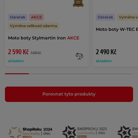
Dáreček
AKCE
Dáreček
Výměna ve
Výměna velikosti zdarma
Moto boty W-TEC B
Moto boty Stylmartin Iron
AKCE
2 590 Kč
2 490 Kč
4 690 Kč
skladem
skladem
Porovnat tyto produkty