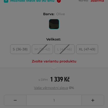
Možnost vrátit do 90 dnů
40 Kč
zdarma
Barva:
Olive
Velikost:
S (36-38)
M (39-42)
L (43-46)
XL (47-49)
Zvolte variantu produktu
1 339 Kč
s DPH
Vaše věrnostní sleva
0%