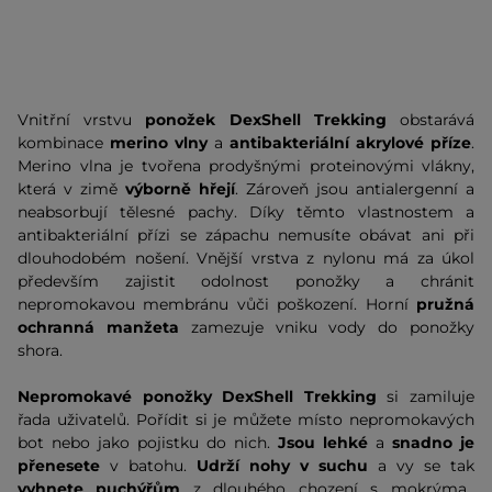
Vnitřní vrstvu
ponožek DexShell
Trekking
obstarává
kombinace
merino vlny
a
antibakteriální akrylové příze
.
Merino vlna je tvořena prodyšnými proteinovými vlákny,
která v zimě
výborně hřejí
. Zároveň jsou antialergenní a
neabsorbují tělesné pachy. Díky těmto vlastnostem a
antibakteriální přízi se zápachu nemusíte obávat ani při
dlouhodobém nošení. Vnější vrstva z nylonu má za úkol
především zajistit odolnost ponožky a chránit
nepromokavou membránu vůči poškození. Horní
pružná
ochranná manžeta
zamezuje vniku vody do ponožky
shora.
Nepromokavé ponožky DexShell Trekking
si zamiluje
řada uživatelů. Pořídit si je můžete místo nepromokavých
bot nebo jako pojistku do nich.
Jsou lehké
a
snadno je
přenesete
v batohu.
Udrží nohy v suchu
a vy se tak
vyhnete puchýřům
z dlouhého chození s mokrýma