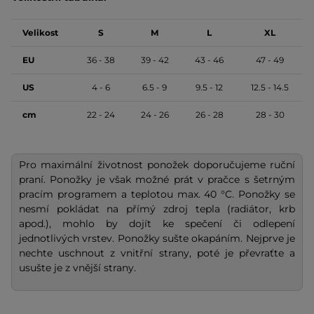
Velikost
S
M
L
XL
EU
36 - 38
39 - 42
43 - 46
47 - 49
US
4 - 6
6.5 - 9
9.5 - 12
12.5 - 14.5
cm
22 - 24
24 - 26
26 - 28
28 - 30
Pro maximální životnost ponožek doporučujeme ruční
praní. Ponožky je však možné prát v pračce s šetrným
pracím programem a teplotou max. 40 °C. Ponožky se
nesmí pokládat na přímý zdroj tepla (radiátor, krb
apod.), mohlo by dojít ke spečení či odlepení
jednotlivých vrstev. Ponožky sušte okapáním. Nejprve je
nechte uschnout z vnitřní strany, poté je převraťte a
usušte je z vnější strany.