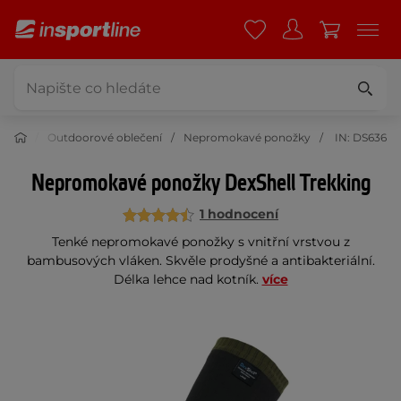
ečení
Outdoorové oblečení
Nepromokavé ponožky
IN: DS636
Nepromokavé ponožky DexShell Trekking
1 hodnocení
Tenké nepromokavé ponožky s vnitřní vrstvou z
bambusových vláken. Skvěle prodyšné a antibakteriální.
Délka lehce nad kotník.
více