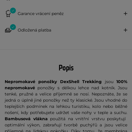
Garance vrácení peněz
Odložená platba
Popis
Nepromokavé ponožky DexShell
Trekking
jsou
100%
nepromokavé
ponožky s délkou lehce nad kotník. Jsou
tenké, pružné a velice příjemně se nosí. Nepoznáte, že se
jedná o úplně jiné ponožky než ty klasické. Jsou vhodné do
teplejších podmínek na lehkou turistiku, kolo nebo běžné
nošení, kdy potřebujete udržet vaše nohy v teple a suchu.
Bambusová vlákna
použitá na vnitřní vrstvu poskytují
optimální výkon, zabraňují tvorbě puchýřů a jsou velice
příjemné na lidskou pokožku. Díky tomu, že membrána