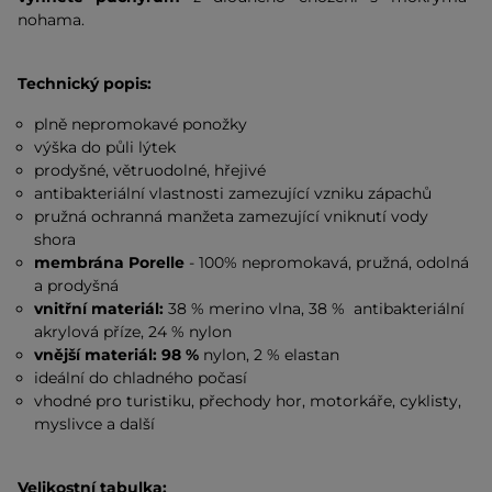
nohama.
Technický popis:
plně nepromokavé ponožky
výška do půli lýtek
prodyšné, větruodolné, hřejivé
antibakteriální vlastnosti zamezující vzniku zápachů
pružná ochranná manžeta zamezující vniknutí vody
shora
membrána Porelle
- 100% nepromokavá, pružná, odolná
a prodyšná
vnitřní materiál:
38 % merino vlna, 38 % antibakteriální
akrylová příze, 24 % nylon
vnější materiál: 98 %
nylon, 2 % elastan
ideální do chladného počasí
vhodné pro turistiku, přechody hor, motorkáře, cyklisty,
myslivce a další
Velikostní tabulka: