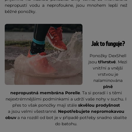
nepropustí vodu a neprofoukne, jsou mnohem lepší než
běžné ponožky.
Jak to funguje?
Ponožky DexShell
jsou
třívrstvé
. Mezi
vnitřní a vnější
vrstvou je
nalaminována
plně
nepropustná membrána Porelle
. Ta si poradí i s těmi
nejextrémnějšími podmínkami a udrží vaše nohy v suchu. I
přes to však ponožky mají stále
skvělou prodyšnost
a
jsou velmi všestranné.
Nepotřebujete nepromokavou
obuv
a na rozdíl od bot je v případě potřeby snadno sbalíte
do batohu.