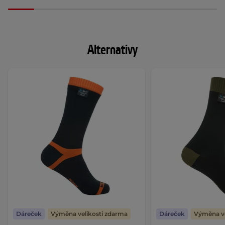
Alternativy
Dáreček
Výměna velikosti zdarma
Dáreček
Výměna ve