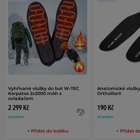
Vyhřívané vložky do bot W-TEC
Anatomické vložk
Karpatos 2x2000 mAh s
Ortholite®
ovladačem
2 299 Kč
190 Kč
skladem
skladem
+ Přidat do košíku
+ Přidat d