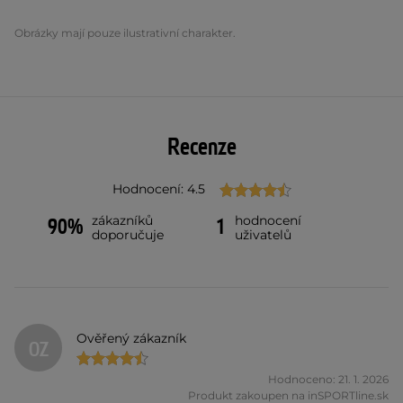
Obrázky mají pouze ilustrativní charakter.
Recenze
Hodnocení: 4.5
zákazníků
hodnocení
90%
1
doporučuje
uživatelů
Ověřený zákazník
OZ
Hodnoceno: 21. 1. 2026
Produkt zakoupen na inSPORTline.sk