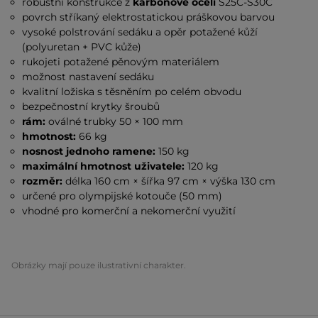
robustní konstrukce z
karbonové oceli
S25C-S30C
povrch stříkaný elektrostatickou práškovou barvou
vysoké polstrování sedáku a opěr potažené kůží
(polyuretan + PVC kůže)
rukojeti potažené pěnovým materiálem
možnost nastavení sedáku
kvalitní ložiska s těsněním po celém obvodu
bezpečnostní krytky šroubů
rám:
oválné trubky 50 × 100 mm
hmotnost:
66 kg
nosnost jednoho ramene:
150 kg
maximální hmotnost uživatele:
120 kg
rozměr:
délka 160 cm × šířka 97 cm × výška 130 cm
určené pro olympijské kotouče (50 mm)
vhodné pro komerční a nekomerční využití
Obrázky mají pouze ilustrativní charakter.