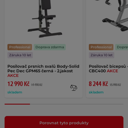
Professional
Doprava zdarma
Professional
Dopra
Záruka 10 let
Záruka 10 let
Posilovač prsních svalů Body-Solid
Posilovač bicepsů 
Pec Dec GPM65 černá - 2.jakost
CBC400
AKCE
AKCE
12 990 Kč
8 244 Kč
14 490 Kč
15 990 Kč
skladem
skladem
Porovnat tyto produkty