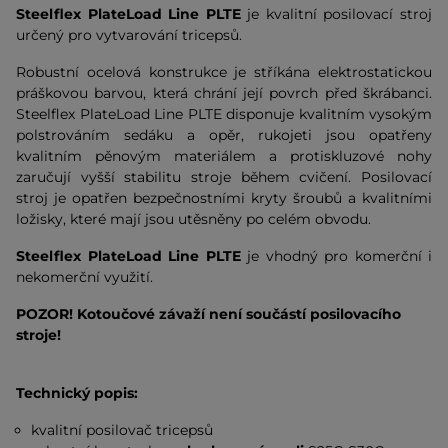
Steelflex PlateLoad Line PLTE
je kvalitní posilovací stroj
určený pro vytvarování tricepsů.
Robustní ocelová konstrukce je stříkána elektrostatickou
práškovou barvou, která chrání její povrch před škrábanci.
Steelflex PlateLoad Line PLTE disponuje kvalitním vysokým
polstrováním sedáku a opěr, rukojeti jsou opatřeny
kvalitním pěnovým materiálem a protiskluzové nohy
zaručují vyšší stabilitu stroje během cvičení. Posilovací
stroj je opatřen bezpečnostními kryty šroubů a kvalitními
ložisky, které mají jsou utěsněny po celém obvodu.
Steelflex PlateLoad Line PLTE
je vhodný pro komerční i
nekomerční využití.
POZOR! Kotoučové závaží není součástí posilovacího
stroje!
Technický popis:
kvalitní posilovač tricepsů