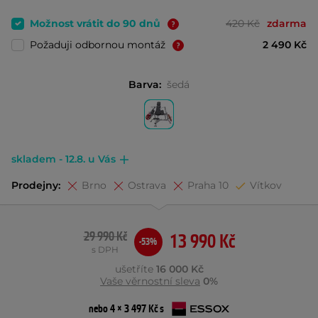
Možnost vrátit do 90 dnů
420 Kč
zdarma
Požaduji odbornou montáž
2 490 Kč
Barva:
šedá
skladem - 12.8. u Vás
Prodejny:
Brno
Ostrava
Praha 10
Vítkov
29 990 Kč
13 990 Kč
-53%
s DPH
ušetříte
16 000 Kč
Vaše věrnostní sleva
0%
nebo 4 × 3 497 Kč s