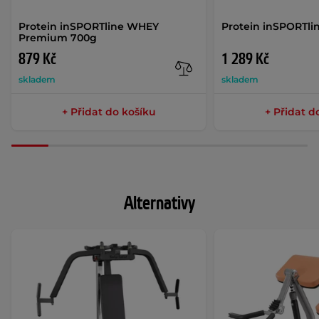
Protein inSPORTline WHEY
Protein inSPORTli
Premium 700g
879 Kč
1 289 Kč
skladem
skladem
+ Přidat do košíku
+ Přidat d
Alternativy