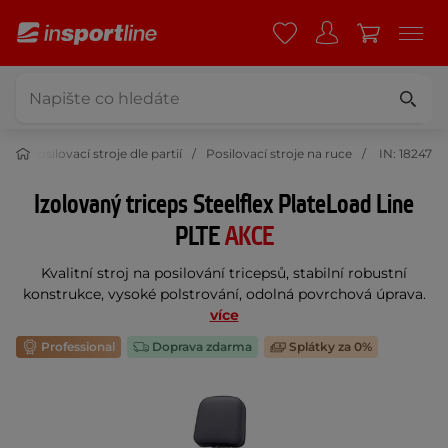
e
Posilovací stroje dle partií
Posilovací stroje na ruce
IN: 18247
Izolovaný triceps Steelflex PlateLoad Line
PLTE
AKCE
Kvalitní stroj na posilování tricepsů, stabilní robustní
konstrukce, vysoké polstrování, odolná povrchová úprava.
více
Professional
Doprava zdarma
Splátky za 0%