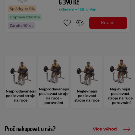
6 390 Kč
Splátky za 0%
skladem – 11.8. u Vás
Doprava zdarma
Koupit
Záruka 10 let
Nejprodávanější
Nejlevnější
Nejprodávanější
Nejlevnější
posilovací stroje
posilovací
posilovací stroje
posilovací
na ruce -
stroje na ruce
na ruce
stroje na ruce
porovnání
- porovnání
Proč nakupovat u nás?
Více výhod