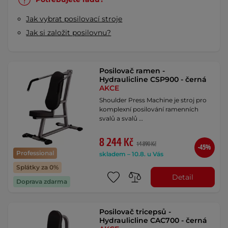
Jak vybrat posilovací stroje
Jak si založit posilovnu?
Posilovač ramen -
Hydraulicline CSP900 - černá
AKCE
Shoulder Press Machine je stroj pro
komplexní posilování ramenních
svalů a svalů …
8 244 Kč
14 890 Kč
-45%
Professional
skladem – 10.8. u Vás
Splátky za 0%
Detail
Doprava zdarma
Posilovač tricepsů -
Hydraulicline CAC700 - černá