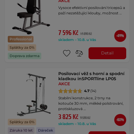
AKCE
Vysoce efektivní posilování tricepsů a
paží nezatěžující klouby, možnost …
7 596 Kč
14 890 Kč
-49%
Professional
skladem – 10.8. u Vás
Splátky za 0%
Detail
Doprava zdarma
Posilovací věž s horní a spodní
kladkou inSPORTline LP05
AKCE
4.7
(14)
Stabilní konstrukce, 2 trny na
kotouče 30 mm, měkké polstrování,
protiskluzová …
3 825 Kč
9 590 Kč
-60%
Splátky za 0%
skladem – 10.8. u Vás
Záruka 10 let
Dáreček