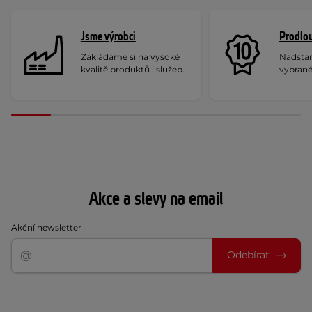
Jsme výrobci
Prodlou
Zakládáme si na vysoké
Nadstan
kvalitě produktů i služeb.
vybrané
Akce a slevy na email
Akční newsletter
Odebírat