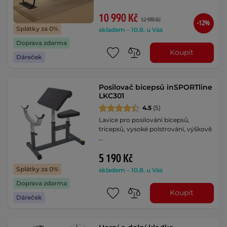
10 990 Kč
12 490 Kč
-12%
Splátky za 0%
skladem – 10.8. u Vás
Doprava zdarma
Koupit
Dáreček
Posilovač bicepsů inSPORTline
LKC301
4.5
(5)
Lavice pro posilování bicepsů,
tricepsů, vysoké polstrování, výškově
…
5 190 Kč
Splátky za 0%
skladem – 10.8. u Vás
Doprava zdarma
Koupit
Dáreček