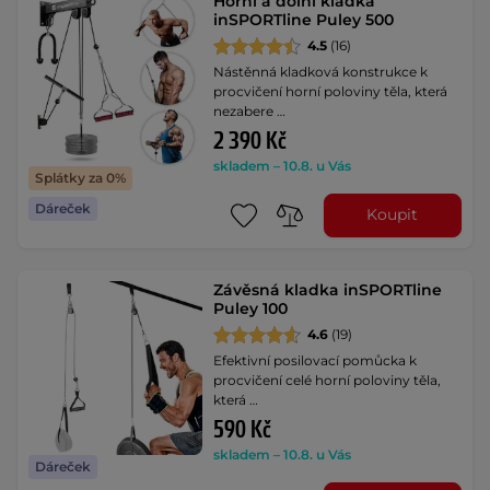
Horní a dolní kladka
inSPORTline Puley 500
4.5
(16)
Nástěnná kladková konstrukce k
procvičení horní poloviny těla, která
nezabere …
2 390 Kč
skladem – 10.8. u Vás
Splátky za 0%
Dáreček
Koupit
Závěsná kladka inSPORTline
Puley 100
4.6
(19)
Efektivní posilovací pomůcka k
procvičení celé horní poloviny těla,
která …
590 Kč
skladem – 10.8. u Vás
Dáreček