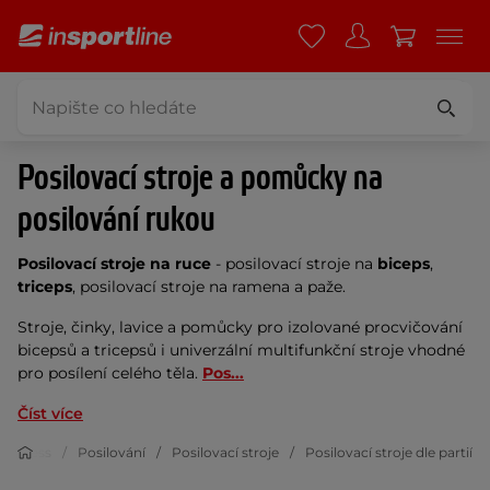
Posilovací stroje a pomůcky na
posilování rukou
Posilovací stroje na ruce
- posilovací stroje na
biceps
,
triceps
, posilovací stroje na ramena a paže.
Stroje, činky, lavice a pomůcky pro izolované procvičování
bicepsů a tricepsů i univerzální multifunkční stroje vhodné
pro posílení celého těla.
Pos...
Číst více
Fitness
Posilování
Posilovací stroje
Posilovací stroje dle partií