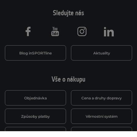
Sledujte nás
Facebook
Youtube
Instagram
LinkedIn
Blog inSPORTline
Aktuality
Vše o nákupu
Objednávka
Cena a druhy dopravy
Způsoby platby
Věrnostní systém
Montáž a servis
Reklamace a záruka