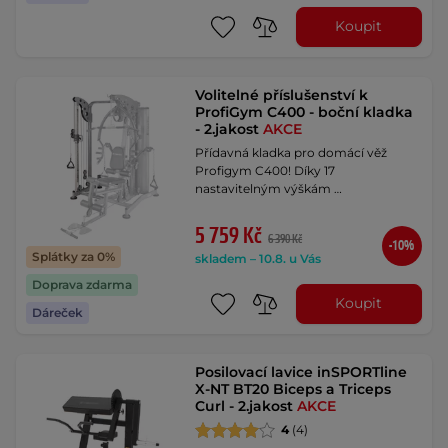
Koupit
Volitelné příslušenství k
ProfiGym C400 - boční kladka
- 2.jakost
AKCE
Přídavná kladka pro domácí věž
Profigym C400! Díky 17
nastavitelným výškám …
5 759 Kč
6 390 Kč
-10%
Splátky za 0%
skladem – 10.8. u Vás
Doprava zdarma
Koupit
Dáreček
Posilovací lavice inSPORTline
X-NT BT20 Biceps a Triceps
Curl - 2.jakost
AKCE
4
(4)