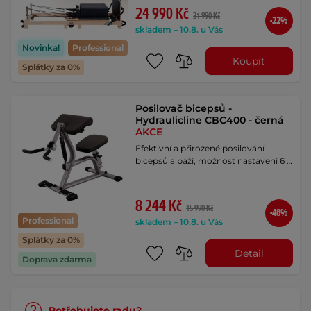
24 990 Kč
31 990 Kč
-22%
skladem – 10.8. u Vás
Novinka!
Professional
Koupit
Splátky za 0%
Posilovač bicepsů -
Hydraulicline CBC400 - černá
AKCE
Efektivní a přirozené posilování
bicepsů a paží, možnost nastavení 6 …
8 244 Kč
15 990 Kč
-48%
Professional
skladem – 10.8. u Vás
Splátky za 0%
Detail
Doprava zdarma
Potřebujete radu?