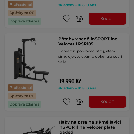
Professional
skladem – 10.8. u Vás
Splátky za 0%
Koupit
Doprava zdarma
Přítahy v sedě inSPORTline
Velocer LPSR105
Komerční posilovací stroj, který
simuluje veslování a dokonale posílí
vaše …
39 990 Kč
Professional
skladem – 10.8. u Vás
Splátky za 0%
Koupit
Doprava zdarma
Tlaky na prsa na šikmé lavici
inSPORTline Velocer plate
loaded