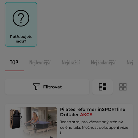
Potřebujete
radu?
TOP
Nejlevnější
Nejdražší
Nejžádanější
Nejno
Filtrovat
Pilates reformer inSPORTline
Driftaler
AKCE
Jeden stroj pro všestranný trénink
celého těla. Možnost dokoupení věže
i …