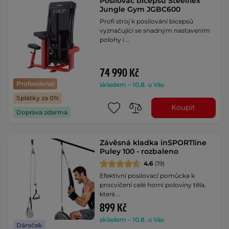
Posilovač bicepsů Steelflex
Jungle Gym JGBC600
Profi stroj k posilování bicepsů
vyznačující se snadným nastavením
polohy i …
74 990 Kč
Professional
skladem – 10.8. u Vás
Splátky za 0%
Koupit
Doprava zdarma
Závěsná kladka inSPORTline
Puley 100 - rozbaleno
4.6
(19)
Efektivní posilovací pomůcka k
procvičení celé horní poloviny těla,
která …
899 Kč
skladem – 10.8. u Vás
Dáreček