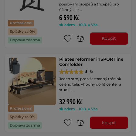
posilování bicepsů a tricepsů pro
účinný, ale …
6 590 Kč
Professional
skladem – 10.8. u Vás
Splátky za 0%
Koupit
Doprava zdarma
Pilates reformer inSPORTline
Comfolder
5
(6)
Jeden stroj pro všestranný trénink
celého těla. Vhodný do fit center a
studií. …
32 990 Kč
Professional
skladem – 10.8. u Vás
Splátky za 0%
Koupit
Doprava zdarma