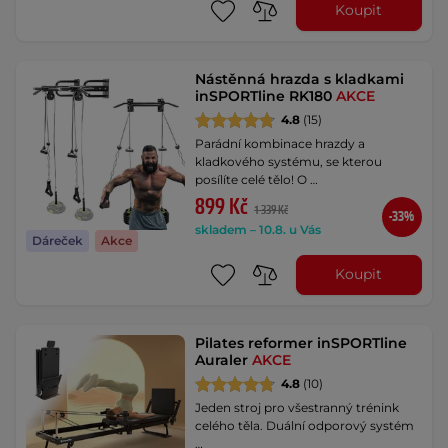
Koupit
Nástěnná hrazda s kladkami
inSPORTline RK180
AKCE
4.8
(15)
Parádní kombinace hrazdy a
kladkového systému, se kterou
posílíte celé tělo! O …
899 Kč
1 339 Kč
-33%
skladem – 10.8. u Vás
Dáreček
Akce
Koupit
Pilates reformer inSPORTline
Auraler
AKCE
4.8
(10)
Jeden stroj pro všestranný trénink
celého těla. Duální odporový systém
…