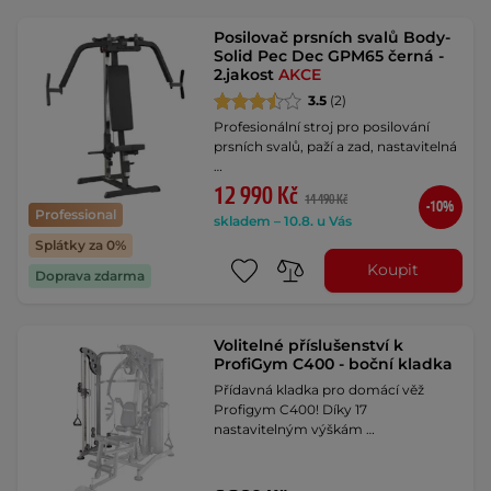
Posilovač prsních svalů Body-
Solid Pec Dec GPM65 černá -
2.jakost
AKCE
3.5
(2)
Profesionální stroj pro posilování
prsních svalů, paží a zad, nastavitelná
…
12 990 Kč
14 490 Kč
-10%
Professional
skladem – 10.8. u Vás
Splátky za 0%
Koupit
Doprava zdarma
Volitelné příslušenství k
ProfiGym C400 - boční kladka
Přídavná kladka pro domácí věž
Profigym C400! Díky 17
nastavitelným výškám …