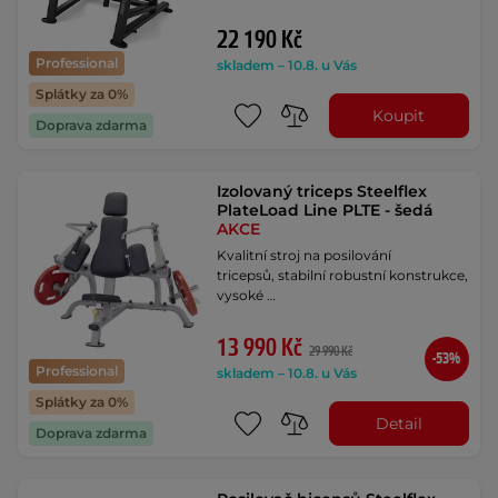
22 190 Kč
Professional
skladem – 10.8. u Vás
Splátky za 0%
Koupit
Doprava zdarma
Izolovaný triceps Steelflex
PlateLoad Line PLTE - šedá
AKCE
Kvalitní stroj na posilování
tricepsů, stabilní robustní konstrukce,
vysoké …
13 990 Kč
29 990 Kč
-53%
Professional
skladem – 10.8. u Vás
Splátky za 0%
Detail
Doprava zdarma