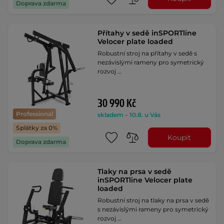
Doprava zdarma
Přítahy v sedě inSPORTline
Velocer plate loaded
Robustní stroj na přítahy v sedě s
nezávislými rameny pro symetrický
rozvoj …
30 990 Kč
Professional
skladem – 10.8. u Vás
Splátky za 0%
Koupit
Doprava zdarma
Tlaky na prsa v sedě
inSPORTline Velocer plate
loaded
Robustní stroj na tlaky na prsa v sedě
s nezávislými rameny pro symetrický
rozvoj …