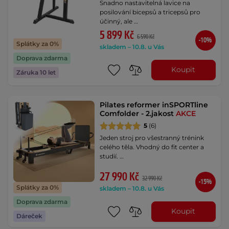
Snadno nastavitelná lavice na
posilování bicepsů a tricepsů pro
účinný, ale …
5 899 Kč
6 590 Kč
-10%
Splátky za 0%
skladem – 10.8. u Vás
Doprava zdarma
Koupit
Záruka 10 let
Pilates reformer inSPORTline
Comfolder - 2.jakost
AKCE
5
(6)
Jeden stroj pro všestranný trénink
celého těla. Vhodný do fit center a
studií. …
27 990 Kč
32 990 Kč
-15%
Splátky za 0%
skladem – 10.8. u Vás
Doprava zdarma
Koupit
Dáreček