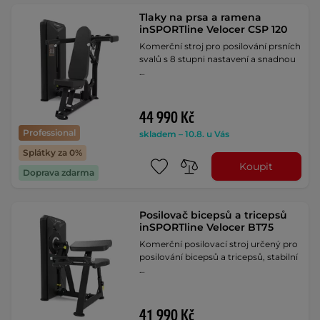
Tlaky na prsa a ramena
inSPORTline Velocer CSP 120
Komerční stroj pro posilování prsních
svalů s 8 stupni nastavení a snadnou
…
44 990 Kč
Professional
skladem – 10.8. u Vás
Splátky za 0%
Koupit
Doprava zdarma
Posilovač bicepsů a tricepsů
inSPORTline Velocer BT75
Komerční posilovací stroj určený pro
posilování bicepsů a tricepsů, stabilní
…
41 990 Kč