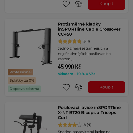
Koupit
Protisměrné kladky
inSPORTline Cable Crossover
CC450
5
(1)
Jedno z nejvšestrannějších a
nejefektivnějších posilovacích
zařízení, …
45 990 Kč
Professional
skladem – 10.8. u Vás
Splátky za 0%
Koupit
Doprava zdarma
Posilovací lavice inSPORTline
X-NT BT20 Biceps a Triceps
Curl
4
(4)
Snadno nastavitelná lavice na