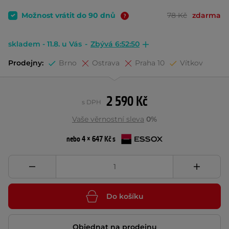
Možnost vrátit do 90 dnů
78 Kč
zdarma
skladem - 11.8. u Vás
-
Zbývá 6:52:49
Prodejny:
Brno
Ostrava
Praha 10
Vítkov
2 590 Kč
s DPH
Vaše věrnostní sleva
0%
nebo 4 × 647 Kč s
Do košíku
Objednat na prodejnu