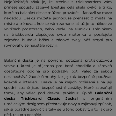
Nejdůležitější však je, že trénink s trickboardem vám
přinese spoustu zábavy! Existuje celá škála cviků a triků,
které na balanční desce můžete provádět – fantazii se meze
nekladou. Desku můžete jednoduše přenášet z místa na
místo a trénovat, kde se vám zamane, ať už je to někde ve
vnitřních prostorách, nebo venku na sluníčku. Tréninkem
na trickboardu zlepšujete svou motoriku a posilujete
zejména hluboké břišní a zádové svaly. Váš smysl pro
rovnováhu se neustále rozvíjí.
Balanční deska je na povrchu potažená protiskluzovou
vrstvou, která je příjemná pro bosá chodidla a zároveň
dostatečně odolná pro podrážky bot. Válec za sebou
nezanechává žádné šmouhy lze jej tak bezpečně používat
kdekoli v interiéru. Deska je na krajích rozšířená a na její
spodní straně jsou bezpečnostní zarážky, které zabraňují
tomu, aby válec pod deskou proklouzl úplně.
Balanční
deska Trickboard Classic Jackal
s originálním
uměleckým designem představuje nový a zajímavý způsob,
jak si pořádně zacvičit a taky se u toho pobavit, a to jak pro
děti, tak pro dospělé.