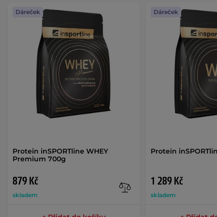
Dáreček
Dáreček
Protein inSPORTline WHEY
Protein inSPORTli
Premium 700g
879 Kč
1 289 Kč
skladem
skladem
+ Přidat do košíku
+ Přidat d