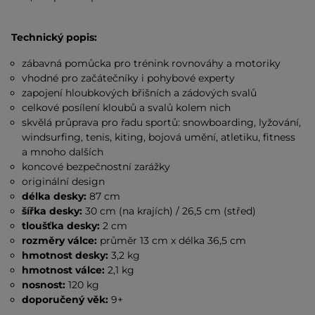
Technický popis:
zábavná pomůcka pro trénink rovnováhy a motoriky
vhodné pro začátečníky i pohybové experty
zapojení hloubkových břišních a zádových svalů
celkové posílení kloubů a svalů kolem nich
skvělá průprava pro řadu sportů: snowboarding, lyžování,
windsurfing, tenis, kiting, bojová umění, atletiku, fitness
a mnoho dalších
koncové bezpečnostní zarážky
originální design
délka desky:
87 cm
šířka desky:
30 cm (na krajích) / 26,5 cm (střed)
tloušťka desky:
2 cm
rozměry válce:
průměr 13 cm x délka 36,5 cm
hmotnost desky:
3,2 kg
hmotnost válce:
2,1 kg
nosnost:
120 kg
doporučený věk:
9+