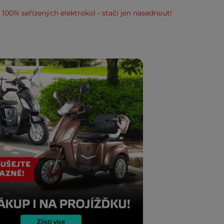
100% seřízených elektrokol - stačí jen nasednout!