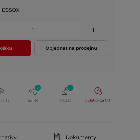
ošíku
Objednat na prodejnu
ovnat
Sdílet
Hlídat
Splátky za 0%
rnativy
Dokumenty