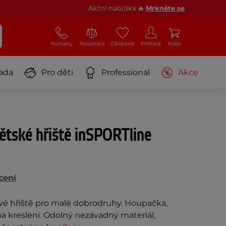
Akční nabídka 🔥
Mrkněte se
Kontakty
Porovnání
Oblíbené
Přihlásit
Košík
ada
Pro děti
Professional
Akce
dětské hřiště inSPORTline
cení
vé hřiště pro malé dobrodruhy. Houpačka,
na kreslení. Odolný nezávadný materiál,