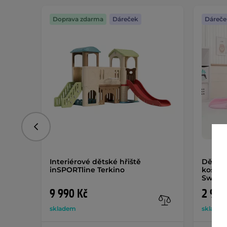
Doprava zdarma
Dáreček
Dáreče
Předchozí
Interiérové dětské hřiště
Dětská
inSPORTline Terkino
košem 
Swings
9 990 Kč
2 990
skladem
sklade