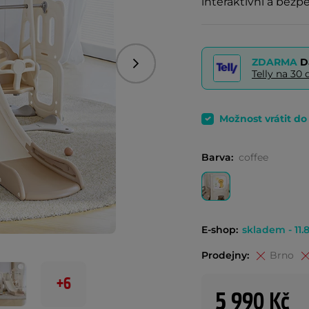
interaktivní a bezp
ZDARMA
D
Následující
Telly na 3
Možnost vrátit d
Barva:
coffee
E-shop:
skladem - 11.8
Prodejny:
Brno
+6
5 990 Kč