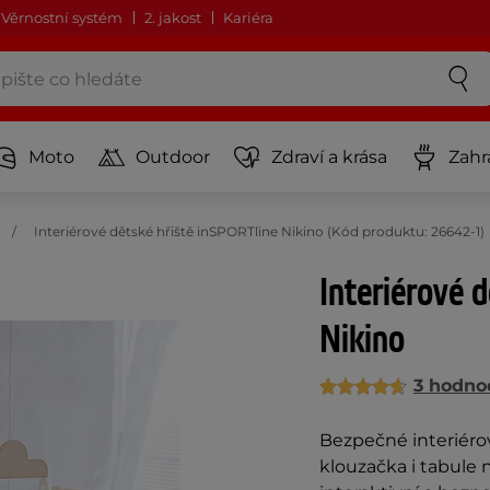
Věrnostní systém
2. jakost
Kariéra
Moto
Outdoor
Zdraví a krása
Zahr
Interiérové dětské hřiště inSPORTline Nikino (Kód produktu: 26642-1)
Interiérové 
Nikino
3 hodno
Bezpečné interiéro
klouzačka i tabule 