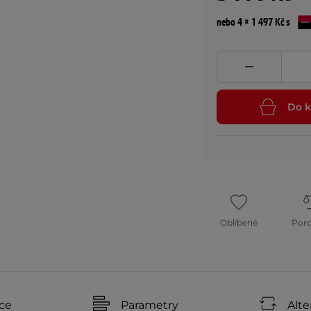
nebo 4 × 1 497 Kč s
Do k
Oblíbené
Por
ce
Parametry
Alte