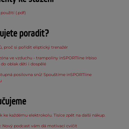
použití (.pdf)
ujete poradit?
, proč si pořídit eliptický trenažér
óna ve vzduchu - trampolíny inSPORTline Irbiso
do oblak děti i dospělé
stupná posilovna snů! Spouštíme inSPORTline
u
učujeme
 ke každému elektrokolu. Tisíce zpět na další nákup.
: Nový podcast vám dá motivaci cvičit