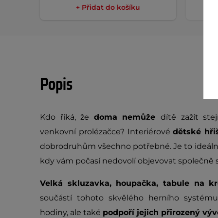
+ Přidat do košíku
Popis
Kdo říká, že
doma nemůže
dítě zažít st
venkovní prolézačce? Interiérové
dětské hři
dobrodruhům všechno potřebné. Je to ideáln
kdy vám počasí nedovolí objevovat společně s
Velká skluzavka, houpačka, tabule na kr
součástí tohoto skvělého herního systému
hodiny, ale také
podpoří jejich přirozený výv