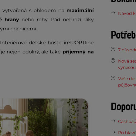
 je vytvořená s ohledem na
maximální
Návod k 
é hrany
nebo rohy. Pád nehrozí díky
ými bočnicemi.
Potřeb
 Interiérové dětské hřiště inSPORTline
7 důvodů
ý je nejen odolný, ale také
příjemný na
Nová sez
vynesou 
Vaše do
půjčovn
Dopor
Cashback
Po hlavě