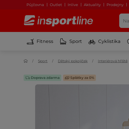
Půjčovna
Outlet
Inlive
Aktuality
Prodejny
Fitness
Sport
Cyklistika
Sport
Dětský pokojíček
Interiérová hřiště
Doprava zdarma
Splátky za 0%