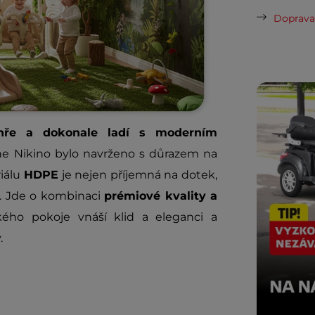
Doprava 
hře a dokonale ladí s moderním
ne Nikino bylo navrženo s důrazem na
iálu
HDPE
je nejen příjemná na dotek,
k. Jde o kombinaci
prémiové kvality a
kého pokoje vnáší klid a eleganci a
.