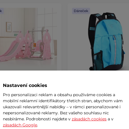
k
Dáreček
Nastavení cookies
 skluzavka s houpačkou a
Dětský batoh inSPORTline
Pro personalizaci reklam a obsahu používáme cookies a
4v1 inSPORTline
mobilní reklamní identifikátory třetích stran, abychom vám
lide
ukazovali relevantnější nabídky – v rámci personalizované i
 Kč
399 Kč
nepersonalizované reklamy. Bez vašeho souhlasu nic
m
nesbíráme. Podrobnosti najdete v
zásadách cookies
skladem
a v
zásadách Google
.