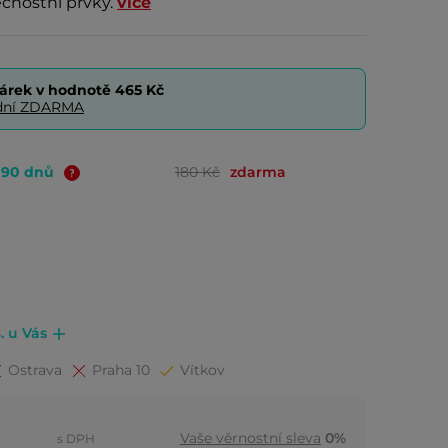
ečnostní prvky.
více
árek v hodnotě
465 Kč
0 dní ZDARMA
o 90 dnů
180 Kč
zdarma
. u Vás
Ostrava
Praha 10
Vítkov
Vaše věrnostní sleva
0%
s DPH