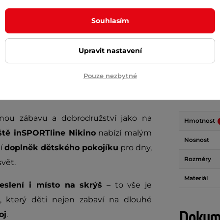
+ Přidat do košíku
+ Přidat do košíku
Souhlasím
Upravit nastavení
Pouze nezbytné
Param
ejnou zábavu a dobrodružství jako na
Hmotnost
ště inSPORTline Nikino
nabízí malým
Nosnost
í
doplněk dětského pokojíku
pro dny,
Rozměry
vět.
Materiál
eslení i místo na skrýš
– to vše je
, který děti nejen zabaví na dlouhé
Dokume
oj
.