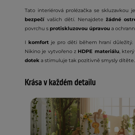
Tato interiérová prolézačka se skluzavkou
bezpečí
vašich dětí. Nenajdete
žádné ostr
povrchu s
protiskluzovou úpravou
a ochrann
I
komfort
je pro děti během hraní důležitý.
Nikino je vytvořeno z
HDPE materiálu
, kter
dotek
a stimuluje tak pozitivně smysly dítěte.
Krása v každém detailu